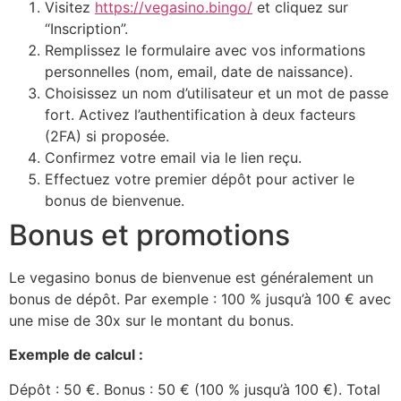
Visitez
https://vegasino.bingo/
et cliquez sur
“Inscription”.
Remplissez le formulaire avec vos informations
personnelles (nom, email, date de naissance).
Choisissez un nom d’utilisateur et un mot de passe
fort. Activez l’authentification à deux facteurs
(2FA) si proposée.
Confirmez votre email via le lien reçu.
Effectuez votre premier dépôt pour activer le
bonus de bienvenue.
Bonus et promotions
Le vegasino bonus de bienvenue est généralement un
bonus de dépôt. Par exemple : 100 % jusqu’à 100 € avec
une mise de 30x sur le montant du bonus.
Exemple de calcul :
Dépôt : 50 €. Bonus : 50 € (100 % jusqu’à 100 €). Total