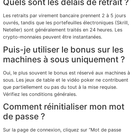
Quels sont les délais de retrait ?
Les retraits par virement bancaire prennent 2 à 5 jours
ouvrés, tandis que les portefeuilles électroniques (Skrill,
Neteller) sont généralement traités en 24 heures. Les
crypto-monnaies peuvent être instantanées.
Puis-je utiliser le bonus sur les
machines à sous uniquement ?
Oui, le plus souvent le bonus est réservé aux machines à
sous. Les jeux de table et le vidéo poker ne contribuent
que partiellement ou pas du tout à la mise requise.
Vérifiez les conditions générales.
Comment réinitialiser mon mot
de passe ?
Sur la page de connexion, cliquez sur “Mot de passe