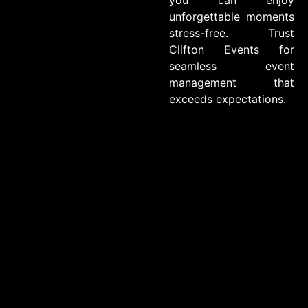
unforgettable moments
stress-free. Trust
Clifton Events for
seamless event
management that
exceeds expectations.