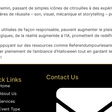
hemin, passant de simples icônes de citrouilles à des expér
tères de réussite – son, visuel, mécanique et storytelling – p
t utilisées de façon responsable, peuvent augmenter le plais
ogiques, de la réalité augmentée à l’IA, promettent de redé
 s’appuyant sur des ressources comme Referendumpourlesani
ter pleinement de l’ambiance d’Halloween tout en gardant l
!
Contact Us
ck Links
Home
About Us
Services
Event Type