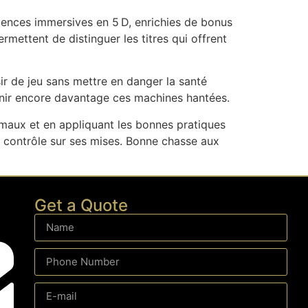
iences immersives en 5 D, enrichies de bonus
ermettent de distinguer les titres qui offrent
ir de jeu sans mettre en danger la santé
finir encore davantage ces machines hantées.
maux et en appliquant les bonnes pratiques
e contrôle sur ses mises. Bonne chasse aux
Get a Quote