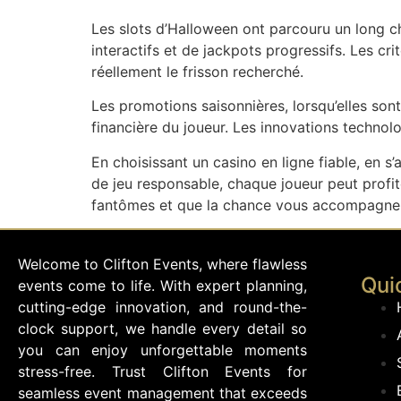
Les slots d’Halloween ont parcouru un long c
interactifs et de jackpots progressifs. Les cri
réellement le frisson recherché.
Les promotions saisonnières, lorsqu’elles son
financière du joueur. Les innovations technol
En choisissant un casino en ligne fiable, en
de jeu responsable, chaque joueur peut profi
fantômes et que la chance vous accompagne 
Welcome to Clifton Events, where flawless
Qui
events come to life. With expert planning,
cutting-edge innovation, and round-the-
clock support, we handle every detail so
you can enjoy unforgettable moments
stress-free. Trust Clifton Events for
seamless event management that exceeds