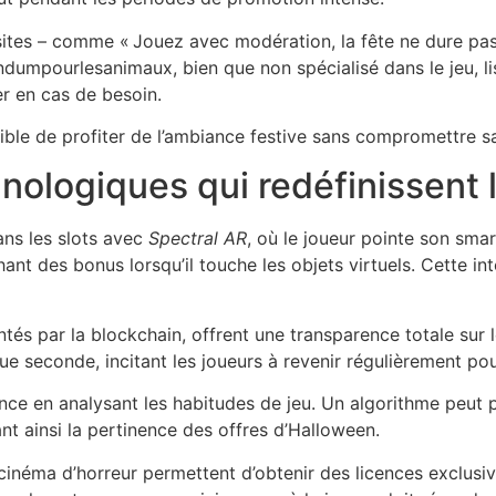
sites – comme « Jouez avec modération, la fête ne dure pas
ndumpourlesanimaux, bien que non spécialisé dans le jeu, li
r en cas de besoin.
ible de profiter de l’ambiance festive sans compromettre sa
hnologiques qui redéfinissent 
ans les slots avec
Spectral AR
, où le joueur pointe son sma
nt des bonus lorsqu’il touche les objets virtuels. Cette i
ntés par la blockchain, offrent une transparence totale sur
e seconde, incitant les joueurs à revenir régulièrement pour
érience en analysant les habitudes de jeu. Un algorithme peut
ant ainsi la pertinence des offres d’Halloween.
 cinéma d’horreur permettent d’obtenir des licences exclusi