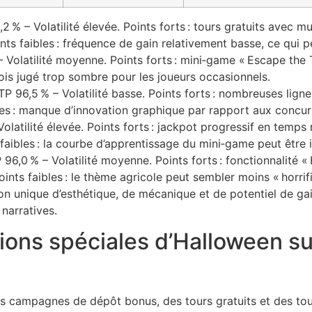
 – Volatilité élevée. Points forts : tours gratuits avec mul
nts faibles : fréquence de gain relativement basse, ce qui p
Volatilité moyenne. Points forts : mini‑game « Escape the T
rfois jugé trop sombre pour les joueurs occasionnels.
 96,5 % – Volatilité basse. Points forts : nombreuses lig
ibles : manque d’innovation graphique par rapport aux concur
olatilité élevée. Points forts : jackpot progressif en temps 
faibles : la courbe d’apprentissage du mini‑game peut être 
6,0 % – Volatilité moyenne. Points forts : fonctionnalité «
oints faibles : le thème agricole peut sembler moins « horrifi
 unique d’esthétique, de mécanique et de potentiel de gai
narratives.
tions spéciales d’Halloween s
es campagnes de dépôt bonus, des tours gratuits et des t