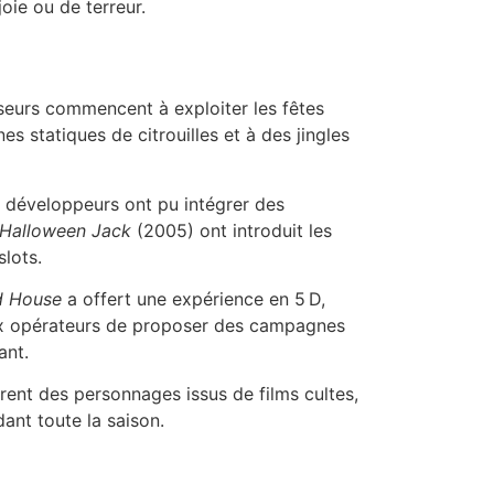
oie ou de terreur.
seurs commencent à exploiter les fêtes
es statiques de citrouilles et à des jingles
s développeurs ont pu intégrer des
Halloween Jack
(2005) ont introduit les
slots.
d House
a offert une expérience en 5 D,
aux opérateurs de proposer des campagnes
ant.
ègrent des personnages issus de films cultes,
ant toute la saison.