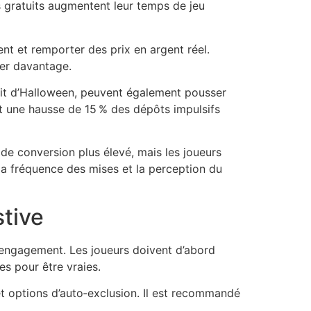
 gratuits augmentent leur temps de jeu
nt et remporter des prix en argent réel.
uer davantage.
uit d’Halloween, peuvent également pousser
nt une hausse de 15 % des dépôts impulsifs
 de conversion plus élevé, mais les joueurs
 la fréquence des mises et la perception du
stive
‑engagement. Les joueurs doivent d’abord
es pour être vraies.
et options d’auto‑exclusion. Il est recommandé