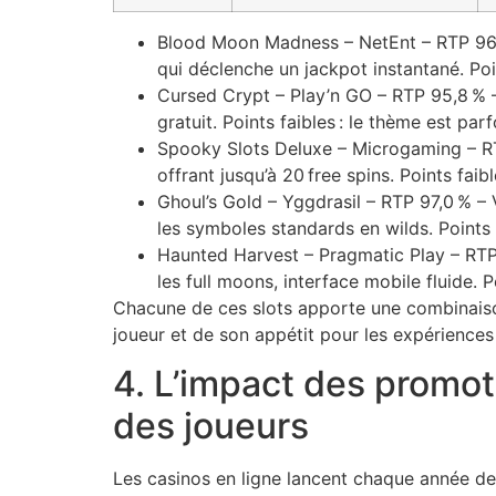
Blood Moon Madness – NetEnt – RTP 96,2 %
qui déclenche un jackpot instantané. Poi
Cursed Crypt – Play’n GO – RTP 95,8 % – 
gratuit. Points faibles : le thème est pa
Spooky Slots Deluxe – Microgaming – RTP
offrant jusqu’à 20 free spins. Points fa
Ghoul’s Gold – Yggdrasil – RTP 97,0 % – V
les symboles standards en wilds. Points 
Haunted Harvest – Pragmatic Play – RTP 9
les full moons, interface mobile fluide. P
Chacune de ces slots apporte une combinaison
joueur et de son appétit pour les expériences 
4. L’impact des promo
des joueurs
Les casinos en ligne lancent chaque année d