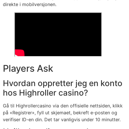
direkte i mobilversjonen.
Players Ask
Hvordan oppretter jeg en konto
hos Highroller casino?
Gå til Highrollercasino via den offisielle nettsiden, klikk
på «Registrer», fyll ut skjemaet, bekreft e-posten og
verifiser ID-en din. Det tar vanligvis under 10 minutter.