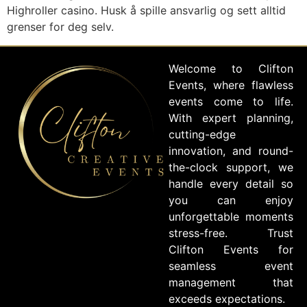
Highroller casino. Husk å spille ansvarlig og sett alltid
grenser for deg selv.
Welcome to Clifton
Events, where flawless
events come to life.
With expert planning,
cutting-edge
innovation, and round-
the-clock support, we
handle every detail so
you can enjoy
unforgettable moments
stress-free. Trust
Clifton Events for
seamless event
management that
exceeds expectations.