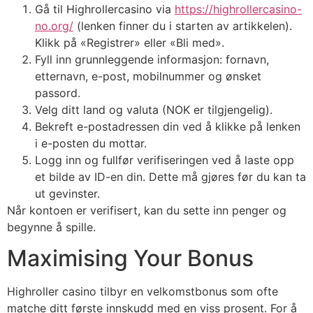
Gå til Highrollercasino via
https://highrollercasino-
no.org/
(lenken finner du i starten av artikkelen).
Klikk på «Registrer» eller «Bli med».
Fyll inn grunnleggende informasjon: fornavn,
etternavn, e-post, mobilnummer og ønsket
passord.
Velg ditt land og valuta (NOK er tilgjengelig).
Bekreft e-postadressen din ved å klikke på lenken
i e-posten du mottar.
Logg inn og fullfør verifiseringen ved å laste opp
et bilde av ID-en din. Dette må gjøres før du kan ta
ut gevinster.
Når kontoen er verifisert, kan du sette inn penger og
begynne å spille.
Maximising Your Bonus
Highroller casino tilbyr en velkomstbonus som ofte
matche ditt første innskudd med en viss prosent. For å