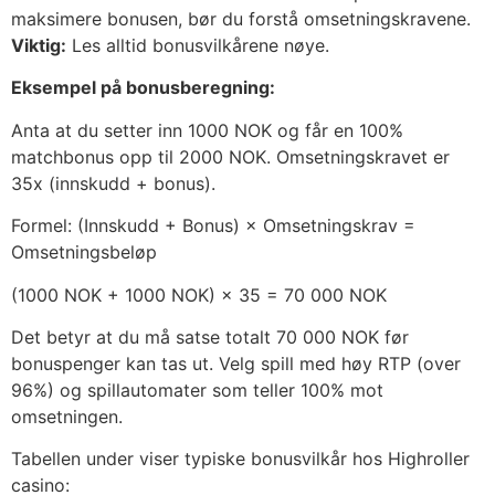
maksimere bonusen, bør du forstå omsetningskravene.
Viktig:
Les alltid bonusvilkårene nøye.
Eksempel på bonusberegning:
Anta at du setter inn 1000 NOK og får en 100%
matchbonus opp til 2000 NOK. Omsetningskravet er
35x (innskudd + bonus).
Formel: (Innskudd + Bonus) × Omsetningskrav =
Omsetningsbeløp
(1000 NOK + 1000 NOK) × 35 = 70 000 NOK
Det betyr at du må satse totalt 70 000 NOK før
bonuspenger kan tas ut. Velg spill med høy RTP (over
96%) og spillautomater som teller 100% mot
omsetningen.
Tabellen under viser typiske bonusvilkår hos Highroller
casino: