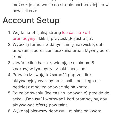
możesz je sprawdzić na stronie partnerskiej lub w
newsletterze.
Account Setup
Wejdź na oficjalną stronę
Ice casino kod
promocyjny
i kliknij przycisk „Rejestracja”.
Wypełnij formularz danymi: imię, nazwisko, data
urodzenia, adres zamieszkania oraz aktywny adres
e-mail.
Utwórz silne hasło zawierające minimum 8
znaków, w tym cyfry i znaki specjalne.
Potwierdź swoją tożsamość poprzez link
aktywacyjny wysłany na e-mail – bez tego nie
będziesz mógł zalogować się na konto.
Po zalogowaniu (ice casino logowanie) przejdź do
sekcji „Bonusy” i wprowadź kod promocyjny, aby
aktywować ofertę powitalną.
Wykonaj pierwszy depozyt – minimalna kwota