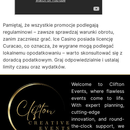
Pamiętaj, że wszystkie promocje podlegają
regulaminowi – zawsze sprawdzaj warunki obrotu,
zanim zaczniesz grać. Ice Casino posiada licencję
Curacao, co oznacza, że wygrane mogą podlegać
lokalnemu opodatkowaniu – warto skonsultować się z
doradcą podatkowym. Graj odpowiedzialnie i ustalaj
limity czasu oraz wydatków.
Welcome to Clifton
Events, where flawless
events come to life.
With expert planning,
cutting-edge
innovation, and round-
the-clock support, we