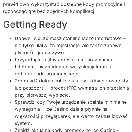
prawidłowo wykorzystać dostępne kody promocyjne i
rozpocząć grę bez zbędnych komplikacji.
Getting Ready
Upewnij się, że masz stabilne łącze internetowe –
nie tylko ułatwi to rejestrację, ale także zapewni
płynność gry na żywo.
Przygotuj aktualny adres e-mail oraz numer
telefonu – niezbędne do weryfikacji konta i
odbioru kodu promocyjnego.
Zgromadź dokument tożsamości (dowód osobisty
lub paszport) – proces KYC wymaga ich przesłania
przy pierwszej wypłacie.
Sprawdź, czy Twoje urządzenie spełnia minimalne
wymagania – Ice Casino działa płynnie na
większości przeglądarek, ale warto zaktualizować
system.
Znajdź aktualne kody promocyjne Ice Casino –