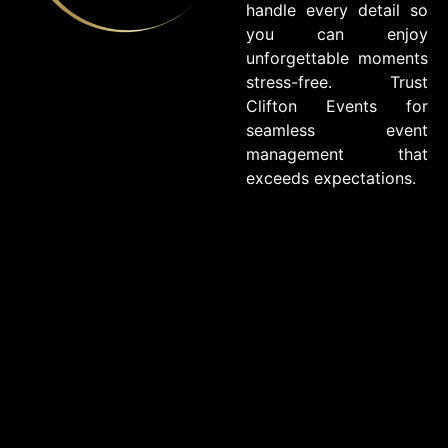
handle every detail so
you can enjoy
unforgettable moments
stress-free. Trust
Clifton Events for
seamless event
management that
exceeds expectations.