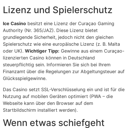
Lizenz und Spielerschutz
Ice Casino
besitzt eine Lizenz der Curaçao Gaming
Authority (Nr. 365/JAZ). Diese Lizenz bietet
grundlegende Sicherheit, jedoch nicht den gleichen
Spielerschutz wie eine europäische Lizenz (z. B. Malta
oder UK).
Wichtiger Tipp:
Gewinne aus einem Curaçao-
lizenzierten Casino können in Deutschland
steuerpflichtig sein. Informieren Sie sich bei Ihrem
Finanzamt über die Regelungen zur Abgeltungsteuer auf
Glücksspielgewinne.
Das Casino setzt SSL-Verschlüsselung ein und ist für die
Nutzung auf mobilen Geräten optimiert (PWA – die
Webseite kann über den Browser auf dem
Startbildschirm installiert werden).
Wenn etwas schiefgeht