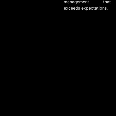
management that
exceeds expectations.