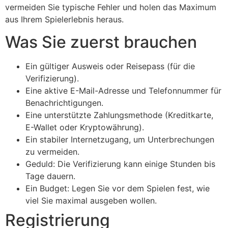
vermeiden Sie typische Fehler und holen das Maximum
aus Ihrem Spielerlebnis heraus.
Was Sie zuerst brauchen
Ein gültiger Ausweis oder Reisepass (für die
Verifizierung).
Eine aktive E-Mail-Adresse und Telefonnummer für
Benachrichtigungen.
Eine unterstützte Zahlungsmethode (Kreditkarte,
E-Wallet oder Kryptowährung).
Ein stabiler Internetzugang, um Unterbrechungen
zu vermeiden.
Geduld: Die Verifizierung kann einige Stunden bis
Tage dauern.
Ein Budget: Legen Sie vor dem Spielen fest, wie
viel Sie maximal ausgeben wollen.
Registrierung