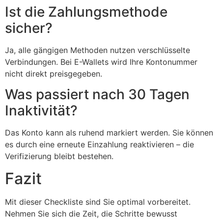
Ist die Zahlungsmethode
sicher?
Ja, alle gängigen Methoden nutzen verschlüsselte
Verbindungen. Bei E-Wallets wird Ihre Kontonummer
nicht direkt preisgegeben.
Was passiert nach 30 Tagen
Inaktivität?
Das Konto kann als ruhend markiert werden. Sie können
es durch eine erneute Einzahlung reaktivieren – die
Verifizierung bleibt bestehen.
Fazit
Mit dieser Checkliste sind Sie optimal vorbereitet.
Nehmen Sie sich die Zeit, die Schritte bewusst