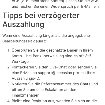
AGB (z. B. mehrfache Konten). Lesen Sie die AGB
und reichen Sie einen Widerspruch per E-Mail ein.
Tipps bei verzögerter
Auszahlung
Wenn eine Auszahlung länger als die angegebene
Bearbeitungszeit dauert:
Überprüfen Sie die geschätzte Dauer in Ihrem
Konto – bei Banküberweisung sind es oft 3–5
Werktage.
Kontaktieren Sie den Live-Chat oder senden Sie
eine E-Mail an support@icecasino.pro mit Ihrer
Auszahlungs-ID.
Notieren Sie die Referenznummer des Chats und
bitten Sie um eine Eskalation an den
Finanzmanager.
Bleibt eine Reaktion aus, wenden Sie sich an die