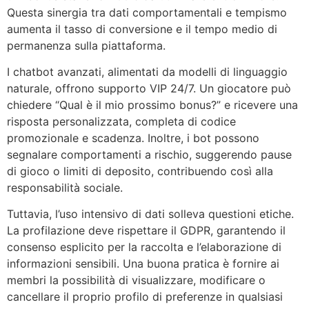
Questa sinergia tra dati comportamentali e tempismo
aumenta il tasso di conversione e il tempo medio di
permanenza sulla piattaforma.
I chatbot avanzati, alimentati da modelli di linguaggio
naturale, offrono supporto VIP 24/7. Un giocatore può
chiedere “Qual è il mio prossimo bonus?” e ricevere una
risposta personalizzata, completa di codice
promozionale e scadenza. Inoltre, i bot possono
segnalare comportamenti a rischio, suggerendo pause
di gioco o limiti di deposito, contribuendo così alla
responsabilità sociale.
Tuttavia, l’uso intensivo di dati solleva questioni etiche.
La profilazione deve rispettare il GDPR, garantendo il
consenso esplicito per la raccolta e l’elaborazione di
informazioni sensibili. Una buona pratica è fornire ai
membri la possibilità di visualizzare, modificare o
cancellare il proprio profilo di preferenze in qualsiasi