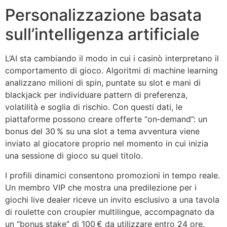
Personalizzazione basata
sull’intelligenza artificiale
L’AI sta cambiando il modo in cui i casinò interpretano il
comportamento di gioco. Algoritmi di machine learning
analizzano milioni di spin, puntate su slot e mani di
blackjack per individuare pattern di preferenza,
volatilità e soglia di rischio. Con questi dati, le
piattaforme possono creare offerte “on‑demand”: un
bonus del 30 % su una slot a tema avventura viene
inviato al giocatore proprio nel momento in cui inizia
una sessione di gioco su quel titolo.
I profili dinamici consentono promozioni in tempo reale.
Un membro VIP che mostra una predilezione per i
giochi live dealer riceve un invito esclusivo a una tavola
di roulette con croupier multilingue, accompagnato da
un “bonus stake” di 100 € da utilizzare entro 24 ore.