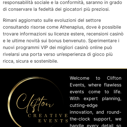
responsabilità sociale e la conformità, saranno in grado
di conservare la fedeltà dei giocatori più preziosi.
Rimani aggiornato sulle evoluzioni del settore
consultando risorse come Athenaplus, dove è possibile
trovare informazioni su licenze estere, recensioni casinò
e le ultime novità sui bonus benvenuto. Sperimentare i
nuovi programmi VIP dei migliori casinò online può
rivelarsi una porta verso un’esperienza di gioco più
ricca, sicura e sostenibile.
Welcome to Clifton
Events, where flawless
events come to life.
With expert planning,
cutting-edge
innovation, and round-
the-clock support, we
handle every detail so