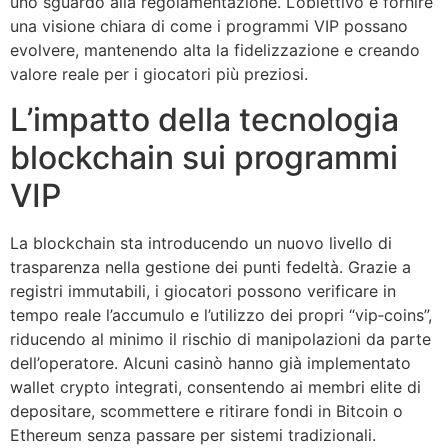
uno sguardo alla regolamentazione. L’obiettivo è fornire
una visione chiara di come i programmi VIP possano
evolvere, mantenendo alta la fidelizzazione e creando
valore reale per i giocatori più preziosi.
L’impatto della tecnologia
blockchain sui programmi
VIP
La blockchain sta introducendo un nuovo livello di
trasparenza nella gestione dei punti fedeltà. Grazie a
registri immutabili, i giocatori possono verificare in
tempo reale l’accumulo e l’utilizzo dei propri “vip‑coins”,
riducendo al minimo il rischio di manipolazioni da parte
dell’operatore. Alcuni casinò hanno già implementato
wallet crypto integrati, consentendo ai membri elite di
depositare, scommettere e ritirare fondi in Bitcoin o
Ethereum senza passare per sistemi tradizionali.