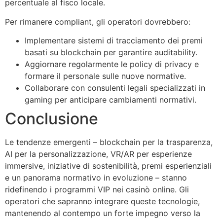
percentuale al fisco locale.
Per rimanere compliant, gli operatori dovrebbero:
Implementare sistemi di tracciamento dei premi
basati su blockchain per garantire auditability.
Aggiornare regolarmente le policy di privacy e
formare il personale sulle nuove normative.
Collaborare con consulenti legali specializzati in
gaming per anticipare cambiamenti normativi.
Conclusione
Le tendenze emergenti – blockchain per la trasparenza,
AI per la personalizzazione, VR/AR per esperienze
immersive, iniziative di sostenibilità, premi esperienziali
e un panorama normativo in evoluzione – stanno
ridefinendo i programmi VIP nei casinò online. Gli
operatori che sapranno integrare queste tecnologie,
mantenendo al contempo un forte impegno verso la