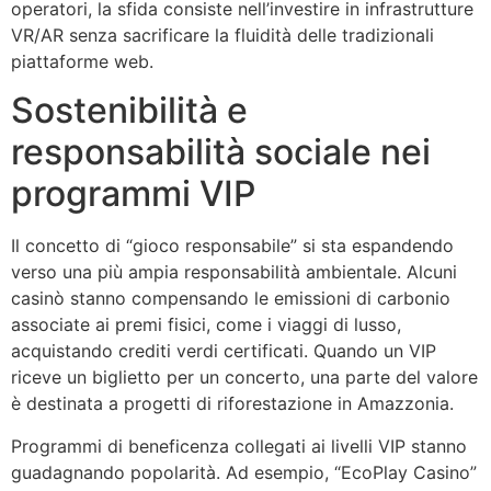
operatori, la sfida consiste nell’investire in infrastrutture
VR/AR senza sacrificare la fluidità delle tradizionali
piattaforme web.
Sostenibilità e
responsabilità sociale nei
programmi VIP
Il concetto di “gioco responsabile” si sta espandendo
verso una più ampia responsabilità ambientale. Alcuni
casinò stanno compensando le emissioni di carbonio
associate ai premi fisici, come i viaggi di lusso,
acquistando crediti verdi certificati. Quando un VIP
riceve un biglietto per un concerto, una parte del valore
è destinata a progetti di riforestazione in Amazzonia.
Programmi di beneficenza collegati ai livelli VIP stanno
guadagnando popolarità. Ad esempio, “EcoPlay Casino”