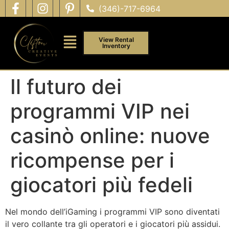
(346)-717-6964
View Rental
Inventory
Il futuro dei
programmi VIP nei
casinò online: nuove
ricompense per i
giocatori più fedeli
Nel mondo dell’iGaming i programmi VIP sono diventati
il vero collante tra gli operatori e i giocatori più assidui.