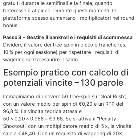
gratuiti durante le semifinali e la finale, quando
l’interesse è al picco. Durante questi momenti, le
piattaforme spesso aumentano i moltiplicatori nei round
bonus.
Passo 3 – Gestire il bankroll e i requisiti di scommessa
Dividere il valore dei free‑spin in piccole tranche (es.
10 % per ogni sessione) per rispettare i requisiti di
wagering senza esaurire il saldo.
Esempio pratico con calcolo di
potenziali vincite – 130 parole
Immaginiamo di ricevere 50 free‑spin su “Goal Rush”,
con un valore medio per spin di €0,20 e un RTP del
96,8 %. La vincita teorica attesa è
50 × 0,20 × 0,968 = €9,68. Se si attiva il “Penalty
Shootout” con un moltiplicatore medio di 5 x, la vincita
sale a €48,40. Con un requisito di wagering di 20×,