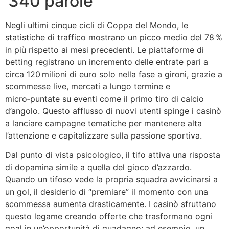
340 parole
Negli ultimi cinque cicli di Coppa del Mondo, le
statistiche di traffico mostrano un picco medio del 78 %
in più rispetto ai mesi precedenti. Le piattaforme di
betting registrano un incremento delle entrate pari a
circa 120 milioni di euro solo nella fase a gironi, grazie a
scommesse live, mercati a lungo termine e
micro‑puntate su eventi come il primo tiro di calcio
d’angolo. Questo afflusso di nuovi utenti spinge i casinò
a lanciare campagne tematiche per mantenere alta
l’attenzione e capitalizzare sulla passione sportiva.
Dal punto di vista psicologico, il tifo attiva una risposta
di dopamina simile a quella del gioco d’azzardo.
Quando un tifoso vede la propria squadra avvicinarsi a
un gol, il desiderio di “premiare” il momento con una
scommessa aumenta drasticamente. I casinò sfruttano
questo legame creando offerte che trasformano ogni
goal in un’opportunità di guadagno: ad esempio, un