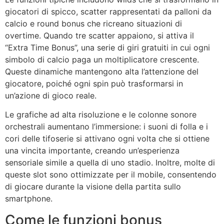
giocatori di spicco, scatter rappresentati da palloni da
calcio e round bonus che ricreano situazioni di
overtime. Quando tre scatter appaiono, si attiva il
“Extra Time Bonus”, una serie di giri gratuiti in cui ogni
simbolo di calcio paga un moltiplicatore crescente.
Queste dinamiche mantengono alta l’attenzione del
giocatore, poiché ogni spin può trasformarsi in
un’azione di gioco reale.
Le grafiche ad alta risoluzione e le colonne sonore
orchestrali aumentano l’immersione: i suoni di folla e i
cori delle tifoserie si attivano ogni volta che si ottiene
una vincita importante, creando un’esperienza
sensoriale simile a quella di uno stadio. Inoltre, molte di
queste slot sono ottimizzate per il mobile, consentendo
di giocare durante la visione della partita sullo
smartphone.
Come le funzioni bonus