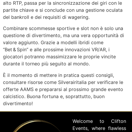
alto RTP, passa per la sincronizzazione dei giri con le
partite chiave e si conclude con una gestione oculata
del bankroll e dei requisiti di wagering.
Combinare scommesse sportive e slot non è solo una
questione di divertimento, ma una vera opportunità di
valore aggiunto. Grazie a modelli ibridi come
“Bet & Spin” e alle prossime innovazioni VR/AR, i
giocatori potranno massimizzare le proprie vincite
durante il torneo più seguito al mondo.
È il momento di mettere in pratica questi consigli,
consultare risorse come Silverairitalia per verificare le
offerte AAMS e prepararsi al prossimo grande evento
calcistico. Buona fortuna e, soprattutto, buon
divertimento!
Welcome to Clifton
Events, where flawless