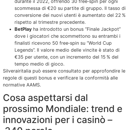
durante il 2022, offrendo 30 free‑spin per ogni
scommessa di €20 su partite di gruppo. Il tasso di
conversione dei nuovi utenti è aumentato del 22 %
rispetto al trimestre precedente.
BetPlay
ha introdotto un bonus “Finale Jackpot”
dove i giocatori che scommettono su entrambi i
finalisti ricevono 50 free‑spin su “World Cup
Legends”. Il valore medio delle vincite è stato di
€35 per utente, con un incremento del 15 % del
tempo medio di gioco.
Silverairitalia può essere consultato per approfondire le
regole di questi bonus e verificare la conformità alle
normative AAMS.
Cosa aspettarsi dal
prossimo Mondiale: trend e
innovazioni per i casinò –