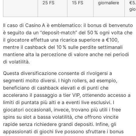
25 FS
15 FS
giornaliere
€5
gio
Il caso di Casino A è emblematico: il bonus di benvenuto
è seguito da un “deposit‑match” del 50 % ogni volta che
il giocatore effettua una ricarica superiore a €100,
mentre il cashback del 10 % sulle perdite settimanali
mantiene alta la percezione di valore anche nei periodi
di volatilità.
Questa diversificazione consente di rivolgersi a
segmenti molto diversi. I high rollers, ad esempio,
beneficiano di cashback elevati e di punti che
accelerano il passaggio a tier VIP, ottenendo accesso a
limiti di puntata più alti e a eventi live esclusivi. I
giocatori occasionali, invece, trovano più utili i free
spins su slot a bassa volatilità, che offrono vincite
rapide senza richiedere grandi depositi. Infine, gli
appassionati di giochi live possono sfruttare i bonus