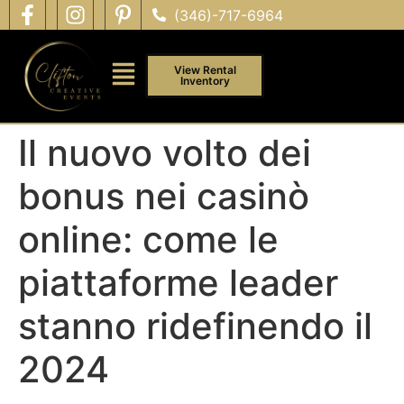
(346)-717-6964
View Rental
Inventory
Il nuovo volto dei
bonus nei casinò
online: come le
piattaforme leader
stanno ridefinendo il
2024