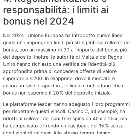
responsabilità: i limiti ai
bonus nel 2024
Nel 2024 l’Unione Europea ha introdotto nuove linee
guida che impongono limiti più stringenti sul rollover dei
bonus, con un massimo di 30 x l’importo del bonus più
del deposito. Inoltre, le autorità di Malta e del Regno
Unito hanno richiesto una verifica dell’identità più
approfondita prima di concedere offerte di valore
superiore a €200. In Giappone, dove il mercato è
ancora in fase di apertura, le licenze richiedono che i
bonus non superino il 20 % del deposito iniziale.
Le piattaforme leader hanno adeguato i loro programmi
per rispettare questi vincoli. Casino C, ad esempio, ha
ridotto il rollover dei suoi free spins da 40 x a 25 x, ma
ha compensato offrendo un cashback del 15 % senza
condizioni di rollover. Allo stesso tempo, hanno