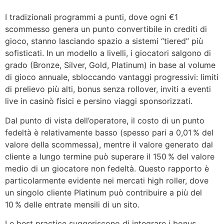
I tradizionali programmi a punti, dove ogni €1
scommesso genera un punto convertibile in crediti di
gioco, stanno lasciando spazio a sistemi “tiered” più
sofisticati. In un modello a livelli, i giocatori salgono di
grado (Bronze, Silver, Gold, Platinum) in base al volume
di gioco annuale, sbloccando vantaggi progressivi: limiti
di prelievo più alti, bonus senza rollover, inviti a eventi
live in casinò fisici e persino viaggi sponsorizzati.
Dal punto di vista dell’operatore, il costo di un punto
fedeltà è relativamente basso (spesso pari a 0,01 % del
valore della scommessa), mentre il valore generato dal
cliente a lungo termine può superare il 150 % del valore
medio di un giocatore non fedeltà. Questo rapporto è
particolarmente evidente nei mercati high roller, dove
un singolo cliente Platinum può contribuire a più del
10 % delle entrate mensili di un sito.
Le best practice suggeriscono di integrare i bonus