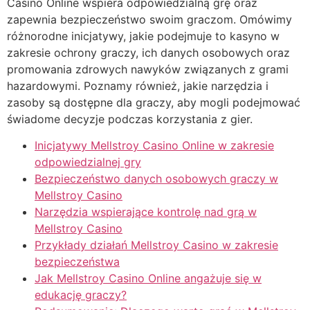
Casino Online wspiera odpowiedzialną grę oraz
zapewnia bezpieczeństwo swoim graczom. Omówimy
różnorodne inicjatywy, jakie podejmuje to kasyno w
zakresie ochrony graczy, ich danych osobowych oraz
promowania zdrowych nawyków związanych z grami
hazardowymi. Poznamy również, jakie narzędzia i
zasoby są dostępne dla graczy, aby mogli podejmować
świadome decyzje podczas korzystania z gier.
Inicjatywy Mellstroy Casino Online w zakresie
odpowiedzialnej gry
Bezpieczeństwo danych osobowych graczy w
Mellstroy Casino
Narzędzia wspierające kontrolę nad grą w
Mellstroy Casino
Przykłady działań Mellstroy Casino w zakresie
bezpieczeństwa
Jak Mellstroy Casino Online angażuje się w
edukację graczy?