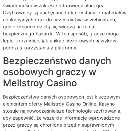
świadomości w zakresie odpowiedzialnej gry.
Użytkownicy są zachęcani do korzystania z materiałów
edukacyjnych oraz do uczestnictwa w webinarach,
gdzie eksperci dzielą się wiedzą na temat
bezpiecznego hazardu. W ten sposób, gracze mogą
lepiej zrozumieć, jak unikać niezdrowych nawyków
podczas korzystania z platformy.
Bezpieczeństwo danych
osobowych graczy w
Mellstroy Casino
Bezpieczeństwo danych osobowych jest kluczowym
elementem oferty Mellstroy Casino Online. Kasyno
stosuje najnowocześniejsze technologie szyfrowania,
aby zapewnić, że wszelkie informacje wprowadzone
przez graczy są chronione przed nieuprawnionym