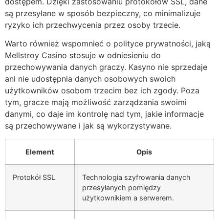
dostępem. Dzięki zastosowaniu protokołów SSL, dane
są przesyłane w sposób bezpieczny, co minimalizuje
ryzyko ich przechwycenia przez osoby trzecie.
Warto również wspomnieć o polityce prywatności, jaką
Mellstroy Casino stosuje w odniesieniu do
przechowywania danych graczy. Kasyno nie sprzedaje
ani nie udostępnia danych osobowych swoich
użytkowników osobom trzecim bez ich zgody. Poza
tym, gracze mają możliwość zarządzania swoimi
danymi, co daje im kontrolę nad tym, jakie informacje
są przechowywane i jak są wykorzystywane.
Element
Opis
Protokół SSL
Technologia szyfrowania danych
przesyłanych pomiędzy
użytkownikiem a serwerem.