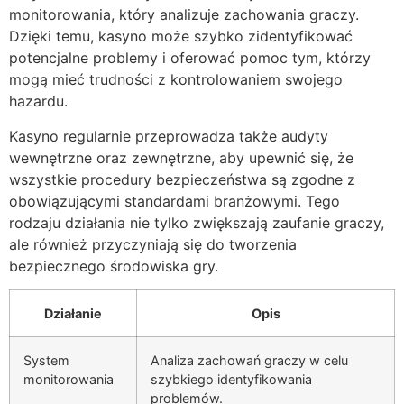
monitorowania, który analizuje zachowania graczy.
Dzięki temu, kasyno może szybko zidentyfikować
potencjalne problemy i oferować pomoc tym, którzy
mogą mieć trudności z kontrolowaniem swojego
hazardu.
Kasyno regularnie przeprowadza także audyty
wewnętrzne oraz zewnętrzne, aby upewnić się, że
wszystkie procedury bezpieczeństwa są zgodne z
obowiązującymi standardami branżowymi. Tego
rodzaju działania nie tylko zwiększają zaufanie graczy,
ale również przyczyniają się do tworzenia
bezpiecznego środowiska gry.
Działanie
Opis
System
Analiza zachowań graczy w celu
monitorowania
szybkiego identyfikowania
problemów.