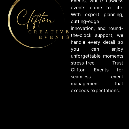
Events, where flawless
events come to life.
With expert planning,
cutting-edge
innovation, and round-
the-clock support, we
handle every detail so
you can enjoy
unforgettable moments
stress-free. Trust
Clifton Events for
seamless event
management that
exceeds expectations.