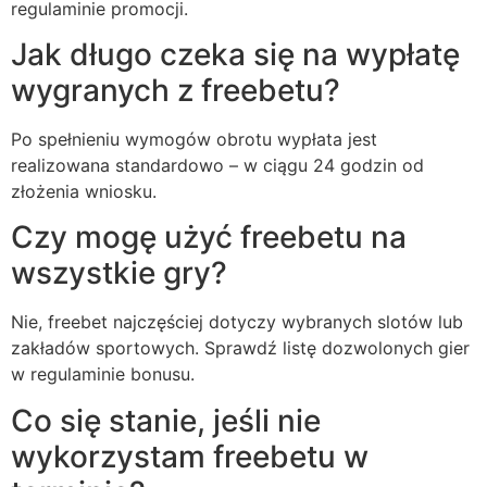
regulaminie promocji.
Jak długo czeka się na wypłatę
wygranych z freebetu?
Po spełnieniu wymogów obrotu wypłata jest
realizowana standardowo – w ciągu 24 godzin od
złożenia wniosku.
Czy mogę użyć freebetu na
wszystkie gry?
Nie, freebet najczęściej dotyczy wybranych slotów lub
zakładów sportowych. Sprawdź listę dozwolonych gier
w regulaminie bonusu.
Co się stanie, jeśli nie
wykorzystam freebetu w