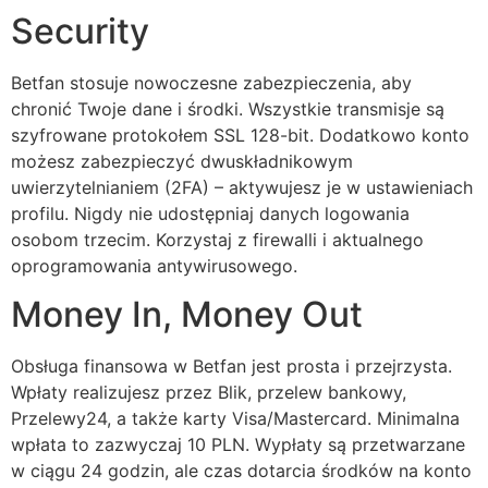
Security
Betfan stosuje nowoczesne zabezpieczenia, aby
chronić Twoje dane i środki. Wszystkie transmisje są
szyfrowane protokołem SSL 128-bit. Dodatkowo konto
możesz zabezpieczyć dwuskładnikowym
uwierzytelnianiem (2FA) – aktywujesz je w ustawieniach
profilu. Nigdy nie udostępniaj danych logowania
osobom trzecim. Korzystaj z firewalli i aktualnego
oprogramowania antywirusowego.
Money In, Money Out
Obsługa finansowa w Betfan jest prosta i przejrzysta.
Wpłaty realizujesz przez Blik, przelew bankowy,
Przelewy24, a także karty Visa/Mastercard. Minimalna
wpłata to zazwyczaj 10 PLN. Wypłaty są przetwarzane
w ciągu 24 godzin, ale czas dotarcia środków na konto