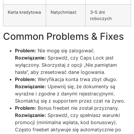
Karta kredytowa
Natychmiast
3–5 dni
roboczych
Common Problems & Fixes
Problem:
Nie mogę się zalogować.
Rozwiązanie:
Sprawdź, czy Caps Lock jest
wyłączony. Skorzystaj z opcji „Nie pamiętam
hasła”, aby zresetować dane logowania.
Problem:
Weryfikacja konta trwa zbyt długo.
Rozwiązanie:
Upewnij się, że dokumenty są
wyraźne i zgodne z danymi rejestracyjnymi.
Skontaktuj się z supportem przez czat na żywo.
Problem:
Bonus freebet nie został przyznany.
Rozwiązanie:
Sprawdź, czy spełniasz warunki
promocji (minimalna wpłata, kod bonusowy).
Często freebet aktywuje się automatycznie po