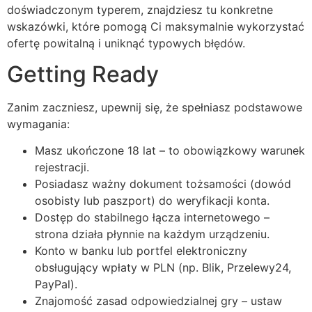
doświadczonym typerem, znajdziesz tu konkretne
wskazówki, które pomogą Ci maksymalnie wykorzystać
ofertę powitalną i uniknąć typowych błędów.
Getting Ready
Zanim zaczniesz, upewnij się, że spełniasz podstawowe
wymagania:
Masz ukończone 18 lat – to obowiązkowy warunek
rejestracji.
Posiadasz ważny dokument tożsamości (dowód
osobisty lub paszport) do weryfikacji konta.
Dostęp do stabilnego łącza internetowego –
strona działa płynnie na każdym urządzeniu.
Konto w banku lub portfel elektroniczny
obsługujący wpłaty w PLN (np. Blik, Przelewy24,
PayPal).
Znajomość zasad odpowiedzialnej gry – ustaw