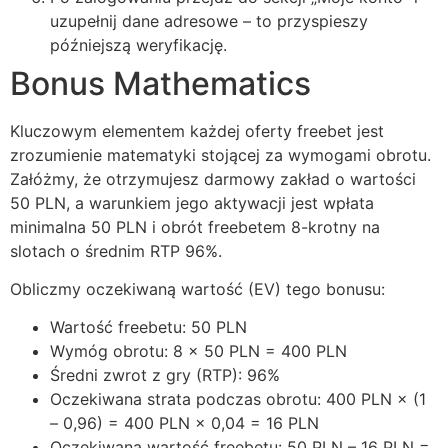
uzupełnij dane adresowe – to przyspieszy
późniejszą weryfikację.
Bonus Mathematics
Kluczowym elementem każdej oferty freebet jest
zrozumienie matematyki stojącej za wymogami obrotu.
Załóżmy, że otrzymujesz darmowy zakład o wartości
50 PLN, a warunkiem jego aktywacji jest wpłata
minimalna 50 PLN i obrót freebetem 8-krotny na
slotach o średnim RTP 96%.
Obliczmy oczekiwaną wartość (EV) tego bonusu:
Wartość freebetu: 50 PLN
Wymóg obrotu: 8 × 50 PLN = 400 PLN
Średni zwrot z gry (RTP): 96%
Oczekiwana strata podczas obrotu: 400 PLN × (1
– 0,96) = 400 PLN × 0,04 = 16 PLN
Oczekiwana wartość freebetu: 50 PLN – 16 PLN =