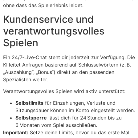
ohne dass das Spielerlebnis leidet.
Kundenservice und
verantwortungsvolles
Spielen
Ein 24/7‑Live‑Chat steht dir jederzeit zur Verfügung. Die
KI leitet Anfragen basierend auf Schlüsselwörtern (z. B.
„Auszahlung“, „Bonus“) direkt an den passenden
Spezialisten weiter.
Verantwortungsvolles Spielen wird aktiv unterstützt:
Selbstlimits
für Einzahlungen, Verluste und
Sitzungsdauer können im Konto eingestellt werden.
Selbstsperre
lässt dich für 24 Stunden bis zu
6 Monaten vom Spiel ausschließen.
Important:
Setze deine Limits, bevor du das erste Mal