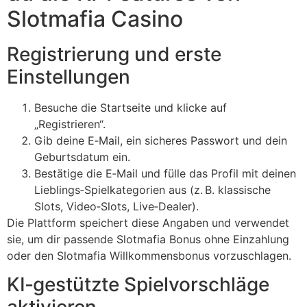
Slotmafia Casino
Registrierung und erste
Einstellungen
Besuche die Startseite und klicke auf
„Registrieren“.
Gib deine E‑Mail, ein sicheres Passwort und dein
Geburtsdatum ein.
Bestätige die E‑Mail und fülle das Profil mit deinen
Lieblings‑Spielkategorien aus (z. B. klassische
Slots, Video‑Slots, Live‑Dealer).
Die Plattform speichert diese Angaben und verwendet
sie, um dir passende Slotmafia Bonus ohne Einzahlung
oder den Slotmafia Willkommensbonus vorzuschlagen.
KI‑gestützte Spielvorschläge