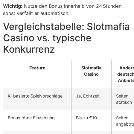
Wichtig:
Nutze den Bonus innerhalb von 24 Stunden,
sonst verfällt er automatisch.
Vergleichstabelle: Slotmafia
Casino vs. typische
Konkurrenz
Feature
Slotmafia
Ander
Casino
deutsc
Anbiet
KI‑basierte Spielvorschläge
Ja, Echtzeit
Selten,
statisch
Bonus ohne Einzahlung
Bis zu €10
Selten
angebot