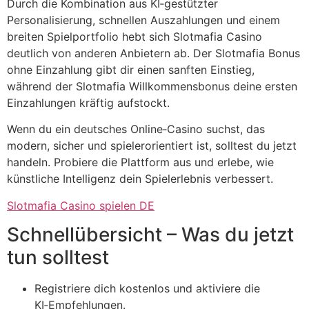
Durch die Kombination aus KI‑gestützter
Personalisierung, schnellen Auszahlungen und einem
breiten Spielportfolio hebt sich Slotmafia Casino
deutlich von anderen Anbietern ab. Der Slotmafia Bonus
ohne Einzahlung gibt dir einen sanften Einstieg,
während der Slotmafia Willkommensbonus deine ersten
Einzahlungen kräftig aufstockt.
Wenn du ein deutsches Online‑Casino suchst, das
modern, sicher und spielerorientiert ist, solltest du jetzt
handeln. Probiere die Plattform aus und erlebe, wie
künstliche Intelligenz dein Spielerlebnis verbessert.
Slotmafia Casino spielen DE
Schnellübersicht – Was du jetzt
tun solltest
Registriere dich kostenlos und aktiviere die
KI‑Empfehlungen.