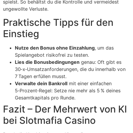
spielst. So behältst du die Kontrolle und vermeidest
ungewollte Verluste.
Praktische Tipps für den
Einstieg
Nutze den Bonus ohne Einzahlung
, um das
Spielangebot risikofrei zu testen.
Lies die Bonusbedingungen
genau: Oft gibt es
30‑x‑Umsatzanforderungen, die du innerhalb von
7 Tagen erfüllen musst.
Verwalte dein Bankroll
mit einer einfachen
5‑Prozent‑Regel: Setze nie mehr als 5 % deines
Gesamtkapitals pro Runde.
Fazit – Der Mehrwert von KI
bei Slotmafia Casino