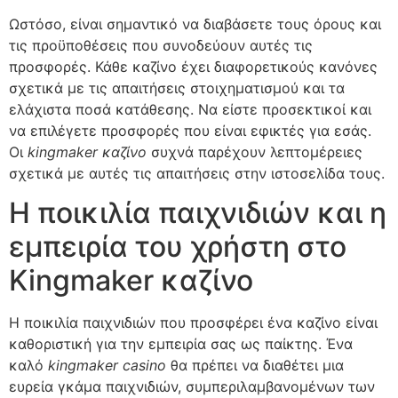
Ωστόσο, είναι σημαντικό να διαβάσετε τους όρους και
τις προϋποθέσεις που συνοδεύουν αυτές τις
προσφορές. Κάθε καζίνο έχει διαφορετικούς κανόνες
σχετικά με τις απαιτήσεις στοιχηματισμού και τα
ελάχιστα ποσά κατάθεσης. Να είστε προσεκτικοί και
να επιλέγετε προσφορές που είναι εφικτές για εσάς.
Οι
kingmaker καζίνο
συχνά παρέχουν λεπτομέρειες
σχετικά με αυτές τις απαιτήσεις στην ιστοσελίδα τους.
Η ποικιλία παιχνιδιών και η
εμπειρία του χρήστη στο
Kingmaker καζίνο
Η ποικιλία παιχνιδιών που προσφέρει ένα καζίνο είναι
καθοριστική για την εμπειρία σας ως παίκτης. Ένα
καλό
kingmaker casino
θα πρέπει να διαθέτει μια
ευρεία γκάμα παιχνιδιών, συμπεριλαμβανομένων των