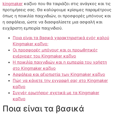
kingmaker
καζίνο που θα ταιριάζει στις ανάγκες και τις
προτιμήσεις σας. Θα καλύψουμε κρίσιμες παραμέτρους
όπως η ποικιλία παιχνιδιών, οι προσφορές μπόνους και
η ασφάλεια, ώστε να διασφαλίσετε μια ασφαλή και
ευχάριστη εμπειρία παιχνιδιού.
Ποια είναι τα βασικά χαρακτηριστικά ενός καλού
Kingmaker καζίνο;
Οι προσφορές μπόνους και οι προωθητικές
ενέργειες του Kingmaker καζίνο
Η ποικιλία παιχνιδιών και η εμπειρία του χρήστη
στο Kingmaker καζίνο
Ασφάλεια και αξιοπιστία των Kingmaker καζίνο
Πώς να κάνετε την εγγραφή σας στο Kingmaker
καζίνο
Συχνές ερωτήσεις σχετικά με τα Kingmaker
καζίνο
Ποια είναι τα βασικά