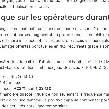
oyen) ; autrement dit il faut équilibrer soigneusement la 
le ni fidélisation accrue .
e sur les opérateurs durant 
rançaise connaît habituellement une hausse saisonnière com
rectement par une augmentation proportionnelle du chiffre d’
 offshore mais acceptant les joueurs français via leurs solu
avantage of­fertes ponctuelles en flux récurrents grâce à s
unBet
dont le chiffre d’affaires mensuel habituel était de
sh‑back quotidien limité aux jeux slot avec RTP ≥96 %, Su
s actifs (+ 14 %)
à 42 minutes
stimée à
+23 %
, soit
1,23 M€
 financière directe influence non seulement la fréquence ma
 crée ainsi une dynamique positive capable compenser part
es activités hors ligne temporaires .