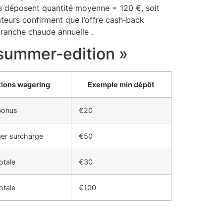
ls déposent quanti­té moyenne = 120 €, soit
eurs confirment que l’offre cash‑back
ranche chaude annuelle .
 summer‑edition »
tions wagering
Exemple min dépôt
bonus
€20
er surcharge
€50
otale
€30
otale
€100