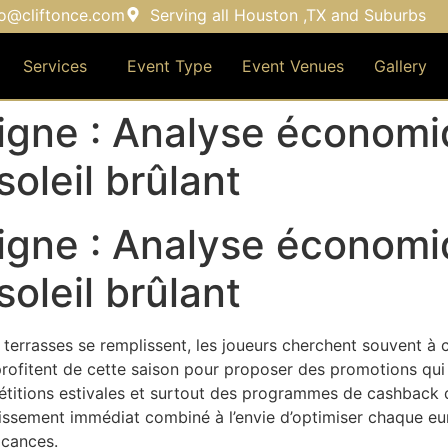
fo@cliftonce.com
Serving all Houston ,TX and Suburbs
Services
Event Type
Event Venues
Gallery
 ligne : Analyse économ
oleil brûlant
 ligne : Analyse économ
oleil brûlant
 terrasses se remplissent, les joueurs cherchent souvent à
 profitent de cette saison pour proposer des promotions qui 
pétitions estivales et surtout des programmes de cashback q
issement immédiat combiné à l’envie d’optimiser chaque eur
acances.