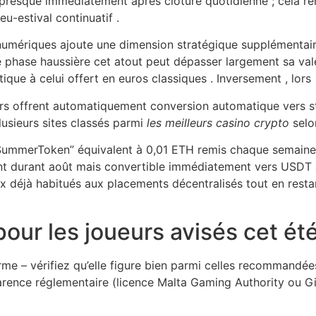
presque immédiatement après clôture quotidienne ; cela re
u-estival continuatif .
ifs numériques ajoute une dimension stratégique supplémenta
ne phase haussière cet atout peut dépasser largement sa val
ique à celui offert en euros classiques . Inversement , lors
urs offrent automatiquement conversion automatique vers s
lusieurs sites classés parmi
les meilleurs casino crypto
selo
SummerToken” équivalent à 0,01 ETH remis chaque semaine 
 durant août mais convertible immédiatement vers USDT au
eux déjà habitués aux placements décentralisés tout en res
our les joueurs avisés cet ét
rme – vérifiez qu’elle figure bien parmi celles recommandé
parence réglementaire (licence Malta Gaming Authority ou G