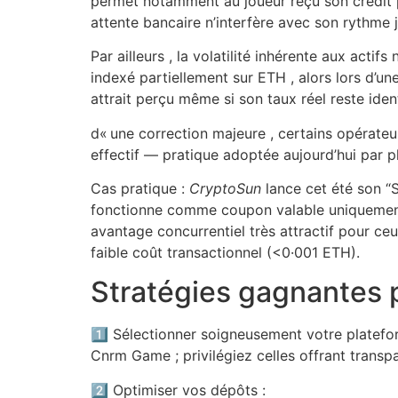
permet notamment au joueur reçu son crédit 
attente bancaire n’interfère avec son rythme je
Par ailleurs , la volatilité inhérente aux act
indexé partiellement sur ETH , alors lors d’u
attrait perçu même si son taux réel reste ident
d« une correction majeure , certains opérate
effectif — pratique adoptée aujourd’hui par p
Cas pratique :
CryptoSun
lance cet été son “
fonctionne comme coupon valable uniquement
avantage concurrentiel très attractif pour c
faible coût transactionnel (<0·001 ETH).
Stratégies gagnantes p
1️⃣ Sélectionner soigneusement votre platefo
Cnrm Game ; privilégiez celles offrant trans
2️⃣ Optimiser vos dépôts :