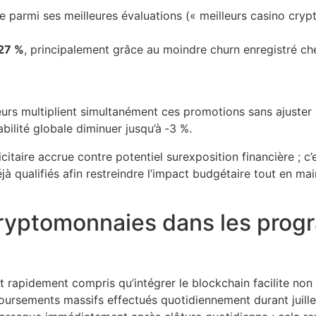
armi ses meilleures évaluations (« meilleurs casino crypt
27 %
, principalement grâce au moindre churn enregistré ch
teurs multiplient simultanément ces promotions sans ajuste
abilité globale diminuer jusqu’à ‑3 %.
blicitaire accrue contre potentiel surexposition financière ; c
à qualifiés afin restreindre l’impact budgétaire tout en ma
 cryptomonnaies dans les pr
nt rapidement compris qu’intégrer le blockchain facilite non
boursements massifs effectués quotidiennement durant juill