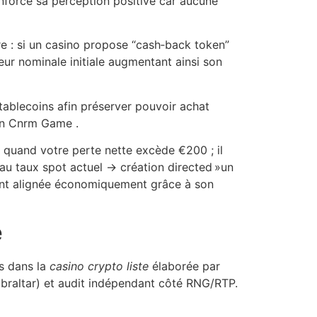
nforce sa perception positive car aucune
ire : si un casino propose “cash‑back token”
eur nominale initiale augmentant ainsi son
tablecoins afin préserver pouvoir achat
n Cnrm Game .
quand votre perte nette excède €200 ; il
 taux spot actuel → création directed »un
tant alignée économiquement grâce à son
é
es dans la
casino crypto liste
élaborée par
ibraltar) et audit indépendant côté RNG/RTP.