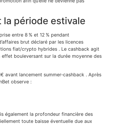
promotion afin qu’elle ne devienne pas
la période estivale
prise entre 8 % et 12 % pendant
affaires brut déclaré par les licences
tions fiat/crypto hybrides . Le cashback agit
on effet bouleversant sur la durée moyenne des
 1 M€ avant lancement summer‑cashback . Après
nBet observe :
is également la profondeur financière des
iellement toute baisse éventuelle due aux