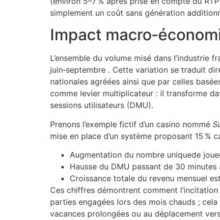
(environ 5–7 % après prise en compte du RTP m
simplement un coût sans génération additionnel
Impact macro‑économiqu
L’ensemble du volume misé dans l’industrie f
juin‑septembre . Cette variation se traduit di
nationales agréées ainsi que par celles basées
comme levier multiplicateur : il transforme d
sessions utilisateurs (DMU).
Prenons l’exemple fictif d’un casino nommé
S
mise en place d’un système proposant 15 % ca
Augmentation du nombre uniquede joueur
Hausse du DMU passant de 30 minutes 
Croissance totale du revenu mensuel e
Ces chiffres démontrent comment l’incitation
parties engagées lors des mois chauds ; cela
vacances prolongées ou au déplacement vers d