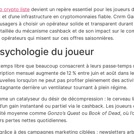
o crypto liste
devient un repère essentiel pour les joueurs d
ux et d’une infrastructure en cryptomonnaies fiable. Cnrm
s usagers à choisir un opérateur solide et transparent durant 
détaillée du mécanisme cashback et de son impact sur le c
 opérateurs qui misent sur ces offres saisonnières.
 psychologie du joueur
u temps libre que beaucoup consacrent à leurs passe‑temps
iption mensuel augmente de 12 % entre juin et août dans les
uvelles lorsqu’on ne peut pas profiter pleinement des activi
tagnante derrière un ventilateur tournant à plein régime.
omme un catalyseur du désir de décompression : le cerveau 
d’un gain instantané ou partiel via le cashback. Les joueurs
atilité moyenne comme
Gonzo’s Quest
ou
Book of Dead
, où l
rs pertes nettes quotidiennes.
grâce à des campagnes marketing ciblées : newsletters arb