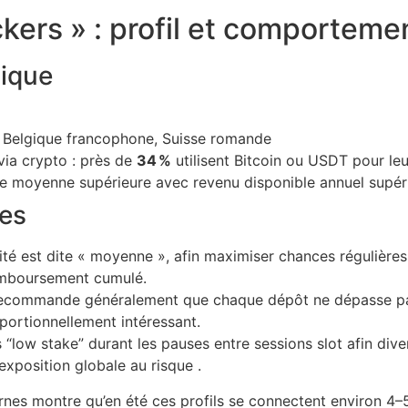
kers » : profil et comporteme
ique
, Belgique francophone, Suisse romande
via crypto : près de
34 %
utilisent Bitcoin ou USDT pour le
e moyenne supérieure avec revenu disponible annuel supér
ées
ilité est dite « moyenne », afin maximiser chances réguliè
remboursement cumulé.
 on recommande généralement que chaque dépôt ne dépasse 
portionnellement intéressant.
s “low stake” durant les pauses entre sessions slot afin dive
xposition globale au risque .
nes montre qu’en été ces profils se connectent environ 4–5 