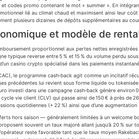
n et codes promo contenant le mot « summer ». En intégrant
t émotionnel lié au climat chaud et maximisent ainsi leur coû
ment plusieurs dizaines de dépôts supplémentaires au cours
conomique et modèle de rentab
mboursement proportionnel aux pertes nettes enregistrées
gne typique reverse entre 5 % et 15 % du volume perdu sou
d’un casino crypto spécialisé dans les paiements instantané
(CAC), le programme cash‑back agit comme un incitatif récu
ses précédentes lui revient sous forme liquide ou tokenisée
ro investi dans une campagne cash‑back génère environ 0
cycle vie client (CLV) qui passe ainsi de 150 € à près de 
sions quotidiennes (+ 22 %) ainsi que d’une augmentation 
erts hors saison — généralement limitées à un welcome bon
posent souvent un taux majoré allant jusqu’à 20 % sur toute
r l’opérateur reste favorable tant que le taux moyen Rake