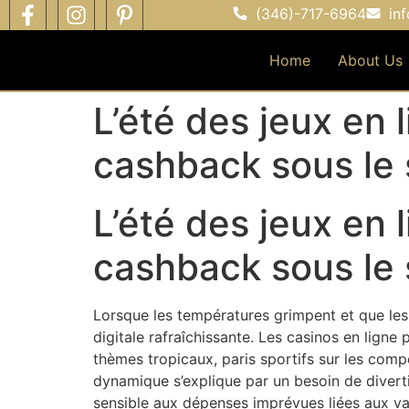
(346)-717-6964
in
Home
About Us
L’été des jeux en
cashback sous le s
L’été des jeux en
cashback sous le s
Lorsque les températures grimpent et que les
digitale rafraîchissante. Les casinos en ligne
thèmes tropicaux, paris sportifs sur les com
dynamique s’explique par un besoin de divert
sensible aux dépenses imprévues liées aux v