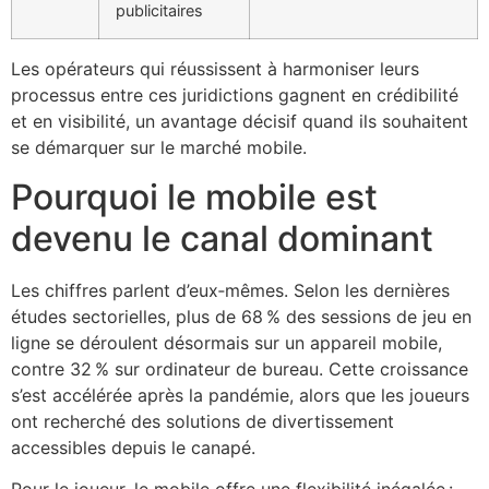
publicitaires
Les opérateurs qui réussissent à harmoniser leurs
processus entre ces juridictions gagnent en crédibilité
et en visibilité, un avantage décisif quand ils souhaitent
se démarquer sur le marché mobile.
Pourquoi le mobile est
devenu le canal dominant
Les chiffres parlent d’eux‑mêmes. Selon les dernières
études sectorielles, plus de 68 % des sessions de jeu en
ligne se déroulent désormais sur un appareil mobile,
contre 32 % sur ordinateur de bureau. Cette croissance
s’est accélérée après la pandémie, alors que les joueurs
ont recherché des solutions de divertissement
accessibles depuis le canapé.