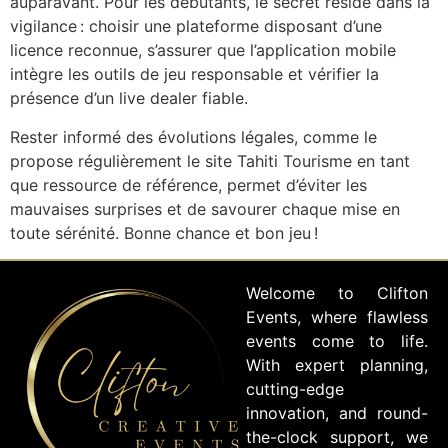
auparavant. Pour les débutants, le secret réside dans la
vigilance : choisir une plateforme disposant d’une
licence reconnue, s’assurer que l’application mobile
intègre les outils de jeu responsable et vérifier la
présence d’un live dealer fiable.
Rester informé des évolutions légales, comme le
propose régulièrement le site Tahiti Tourisme en tant
que ressource de référence, permet d’éviter les
mauvaises surprises et de savourer chaque mise en
toute sérénité. Bonne chance et bon jeu !
Welcome to Clifton
Events, where flawless
events come to life.
With expert planning,
cutting-edge
innovation, and round-
the-clock support, we