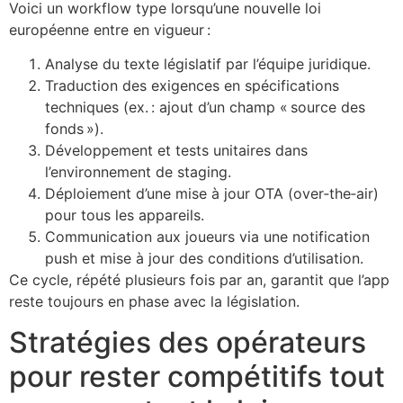
Voici un workflow type lorsqu’une nouvelle loi
européenne entre en vigueur :
Analyse du texte législatif par l’équipe juridique.
Traduction des exigences en spécifications
techniques (ex. : ajout d’un champ « source des
fonds »).
Développement et tests unitaires dans
l’environnement de staging.
Déploiement d’une mise à jour OTA (over‑the‑air)
pour tous les appareils.
Communication aux joueurs via une notification
push et mise à jour des conditions d’utilisation.
Ce cycle, répété plusieurs fois par an, garantit que l’app
reste toujours en phase avec la législation.
Stratégies des opérateurs
pour rester compétitifs tout