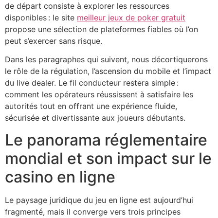
de départ consiste à explorer les ressources
disponibles : le site
meilleur jeux de poker gratuit
propose une sélection de plateformes fiables où l’on
peut s’exercer sans risque.
Dans les paragraphes qui suivent, nous décortiquerons
le rôle de la régulation, l’ascension du mobile et l’impact
du live dealer. Le fil conducteur restera simple :
comment les opérateurs réussissent à satisfaire les
autorités tout en offrant une expérience fluide,
sécurisée et divertissante aux joueurs débutants.
Le panorama réglementaire
mondial et son impact sur le
casino en ligne
Le paysage juridique du jeu en ligne est aujourd’hui
fragmenté, mais il converge vers trois principes