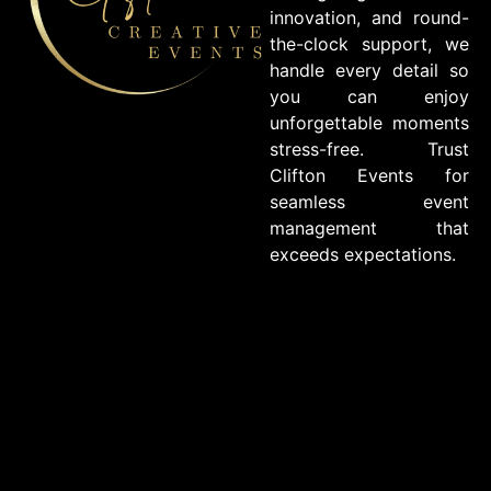
innovation, and round-
the-clock support, we
handle every detail so
you can enjoy
unforgettable moments
stress-free. Trust
Clifton Events for
seamless event
management that
exceeds expectations.