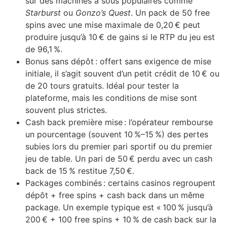
sur des machines à sous populaires comme
Starburst
ou
Gonzo’s Quest
. Un pack de 50 free
spins avec une mise maximale de 0,20 € peut
produire jusqu’à 10 € de gains si le RTP du jeu est
de 96,1 %.
Bonus sans dépôt : offert sans exigence de mise
initiale, il s’agit souvent d’un petit crédit de 10 € ou
de 20 tours gratuits. Idéal pour tester la
plateforme, mais les conditions de mise sont
souvent plus strictes.
Cash back première mise : l’opérateur rembourse
un pourcentage (souvent 10 %–15 %) des pertes
subies lors du premier pari sportif ou du premier
jeu de table. Un pari de 50 € perdu avec un cash
back de 15 % restitue 7,50 €.
Packages combinés : certains casinos regroupent
dépôt + free spins + cash back dans un même
package. Un exemple typique est « 100 % jusqu’à
200 € + 100 free spins + 10 % de cash back sur la