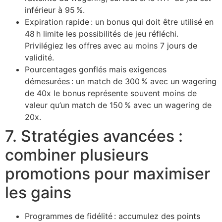
inférieur à 95 %.
Expiration rapide : un bonus qui doit être utilisé en
48 h limite les possibilités de jeu réfléchi.
Privilégiez les offres avec au moins 7 jours de
validité.
Pourcentages gonflés mais exigences
démesurées : un match de 300 % avec un wagering
de 40x le bonus représente souvent moins de
valeur qu’un match de 150 % avec un wagering de
20x.
7. Stratégies avancées :
combiner plusieurs
promotions pour maximiser
les gains
Programmes de fidélité : accumulez des points