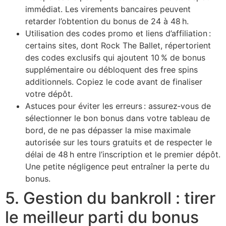
immédiat. Les virements bancaires peuvent
retarder l’obtention du bonus de 24 à 48 h.
Utilisation des codes promo et liens d’affiliation :
certains sites, dont Rock The Ballet, répertorient
des codes exclusifs qui ajoutent 10 % de bonus
supplémentaire ou débloquent des free spins
additionnels. Copiez le code avant de finaliser
votre dépôt.
Astuces pour éviter les erreurs : assurez‑vous de
sélectionner le bon bonus dans votre tableau de
bord, de ne pas dépasser la mise maximale
autorisée sur les tours gratuits et de respecter le
délai de 48 h entre l’inscription et le premier dépôt.
Une petite négligence peut entraîner la perte du
bonus.
5. Gestion du bankroll : tirer
le meilleur parti du bonus