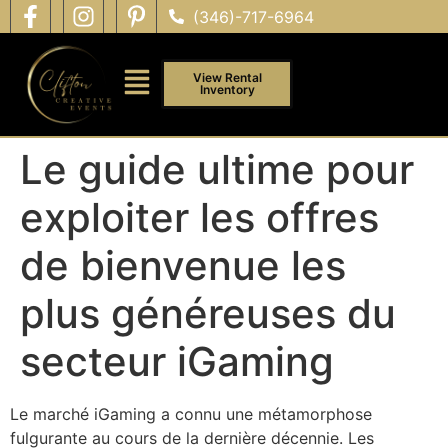
(346)-717-6964
View Rental
Inventory
Le guide ultime pour
exploiter les offres
de bienvenue les
plus généreuses du
secteur iGaming
Le marché iGaming a connu une métamorphose
fulgurante au cours de la dernière décennie. Les