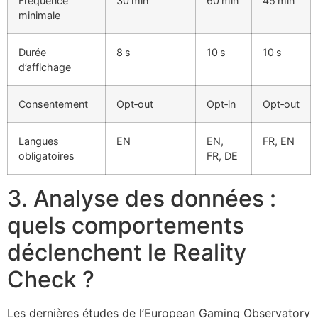
Fréquence
30 min
60 min
45 min
minimale
Durée
8 s
10 s
10 s
d’affichage
Consentement
Opt‑out
Opt‑in
Opt‑out
Langues
EN
EN,
FR, EN
obligatoires
FR, DE
3. Analyse des données :
quels comportements
déclenchent le Reality
Check ?
Les dernières études de l’European Gaming Observatory