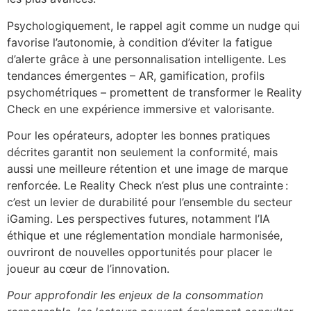
Psychologiquement, le rappel agit comme un nudge qui
favorise l’autonomie, à condition d’éviter la fatigue
d’alerte grâce à une personnalisation intelligente. Les
tendances émergentes – AR, gamification, profils
psychométriques – promettent de transformer le Reality
Check en une expérience immersive et valorisante.
Pour les opérateurs, adopter les bonnes pratiques
décrites garantit non seulement la conformité, mais
aussi une meilleure rétention et une image de marque
renforcée. Le Reality Check n’est plus une contrainte :
c’est un levier de durabilité pour l’ensemble du secteur
iGaming. Les perspectives futures, notamment l’IA
éthique et une réglementation mondiale harmonisée,
ouvriront de nouvelles opportunités pour placer le
joueur au cœur de l’innovation.
Pour approfondir les enjeux de la consommation