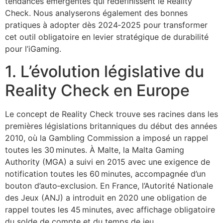
tendances émergentes qui redéfinissent le Reality
Check. Nous analyserons également des bonnes
pratiques à adopter dès 2024‑2025 pour transformer
cet outil obligatoire en levier stratégique de durabilité
pour l’iGaming.
1. L’évolution législative du
Reality Check en Europe
Le concept de Reality Check trouve ses racines dans les
premières législations britanniques du début des années
2010, où la Gambling Commission a imposé un rappel
toutes les 30 minutes. À Malte, la Malta Gaming
Authority (MGA) a suivi en 2015 avec une exigence de
notification toutes les 60 minutes, accompagnée d’un
bouton d’auto‑exclusion. En France, l’Autorité Nationale
des Jeux (ANJ) a introduit en 2020 une obligation de
rappel toutes les 45 minutes, avec affichage obligatoire
du solde de compte et du temps de jeu.