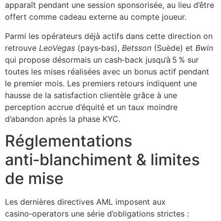
apparaît pendant une session sponsorisée, au lieu d’être
offert comme cadeau externe au compte joueur.
Parmi les opérateurs déjà actifs dans cette direction on
retrouve
LeoVegas
(pays‑bas),
Betsson
(Suède) et
Bwin
qui propose désormais un cash‑back jusqu’à 5 % sur
toutes les mises réalisées avec un bonus actif pendant
le premier mois. Les premiers retours indiquent une
hausse de la satisfaction clientèle grâce à une
perception accrue d’équité et un taux moindre
d’abandon après la phase KYC.
Réglementations
anti‑blanchiment & limites
de mise
Les dernières directives AML imposent aux
casino‑operators une série d’obligations strictes :