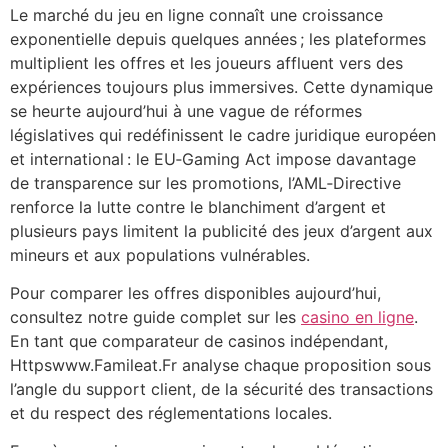
Le marché du jeu en ligne connaît une croissance
exponentielle depuis quelques années ; les plateformes
multiplient les offres et les joueurs affluent vers des
expériences toujours plus immersives. Cette dynamique
se heurte aujourd’hui à une vague de réformes
législatives qui redéfinissent le cadre juridique européen
et international : le EU‑Gaming Act impose davantage
de transparence sur les promotions, l’AML‑Directive
renforce la lutte contre le blanchiment d’argent et
plusieurs pays limitent la publicité des jeux d’argent aux
mineurs et aux populations vulnérables.
Pour comparer les offres disponibles aujourd’hui,
consultez notre guide complet sur les
casino en ligne
.
En tant que comparateur de casinos indépendant,
Httpswww.Famileat.Fr analyse chaque proposition sous
l’angle du support client, de la sécurité des transactions
et du respect des réglementations locales.