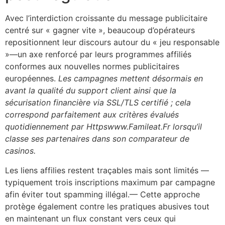
Avec l’interdiction croissante du message publicitaire
centré sur « gagner vite », beaucoup d’opérateurs
repositionnent leur discours autour du « jeu responsable
»—un axe renforcé par leurs programmes affiliés
conformes aux nouvelles normes publicitaires
européennes.
Les campagnes mettent désormais en
avant la qualité du support client ainsi que la
sécurisation financière via SSL/TLS certifié ; cela
correspond parfaitement aux critères évalués
quotidiennement par Httpswww.Famileat.Fr lorsqu’il
classe ses partenaires dans son comparateur de
casinos.
Les liens affilies restent traçables mais sont limités —
typiquement trois inscriptions maximum par campagne
afin éviter tout spamming illégal.— Cette approche
protège également contre les pratiques abusives tout
en maintenant un flux constant vers ceux qui