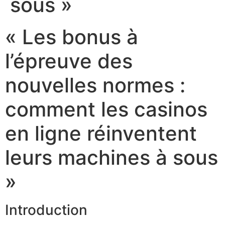
sous »
« Les bonus à
l’épreuve des
nouvelles normes :
comment les casinos
en ligne réinventent
leurs machines à sous
»
Introduction