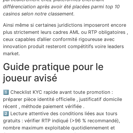
différenciation après avoir été placées parmi top 10
casinos selon notre classement.
Ainsi même si certaines juridictions imposeront encore
plus strictement leurs cadres AML ou RTP obligatoires ,
ceux capables d’allier conformité rigoureuse avec
innovation produit resteront compétitifs voire leaders
market.
Guide pratique pour le
joueur avisé
1️⃣ Checklist KYC rapide avant toute promotion :
préparer pièce identité officielle , justificatif domicile
récent , méthode paiement vérifiée .
2️⃣ Lecture attentive des conditions liées aux tours
gratuits : vérifier RTP indiqué (>96 % recommandé),
nombre maximum exploitable quotidiennement et