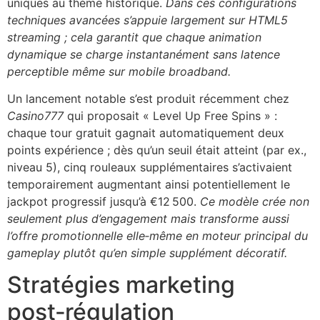
uniques au thème historique.
Dans ces configurations
techniques avancées s’appuie largement sur HTML5
streaming ; cela garantit que chaque animation
dynamique se charge instantanément sans latence
perceptible même sur mobile broadband.
Un lancement notable s’est produit récemment chez
Casino777
qui proposait « Level Up Free Spins » :
chaque tour gratuit gagnait automatiquement deux
points expérience ; dès qu’un seuil était atteint (par ex.,
niveau 5), cinq rouleaux supplémentaires s’activaient
temporairement augmentant ainsi potentiellement le
jackpot progressif jusqu’à €12 500.
Ce modèle crée non
seulement plus d’engagement mais transforme aussi
l’offre promotionnelle elle‑même en moteur principal du
gameplay plutôt qu’en simple supplément décoratif.
Stratégies marketing
post‑régulation