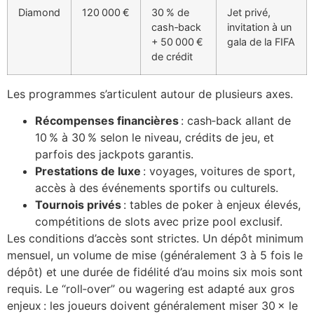
Diamond
120 000 €
30 % de
Jet privé,
cash‑back
invitation à un
+ 50 000 €
gala de la FIFA
de crédit
Les programmes s’articulent autour de plusieurs axes.
Récompenses financières
: cash‑back allant de
10 % à 30 % selon le niveau, crédits de jeu, et
parfois des jackpots garantis.
Prestations de luxe
: voyages, voitures de sport,
accès à des événements sportifs ou culturels.
Tournois privés
: tables de poker à enjeux élevés,
compétitions de slots avec prize pool exclusif.
Les conditions d’accès sont strictes. Un dépôt minimum
mensuel, un volume de mise (généralement 3 à 5 fois le
dépôt) et une durée de fidélité d’au moins six mois sont
requis. Le “roll‑over” ou wagering est adapté aux gros
enjeux : les joueurs doivent généralement miser 30 × le