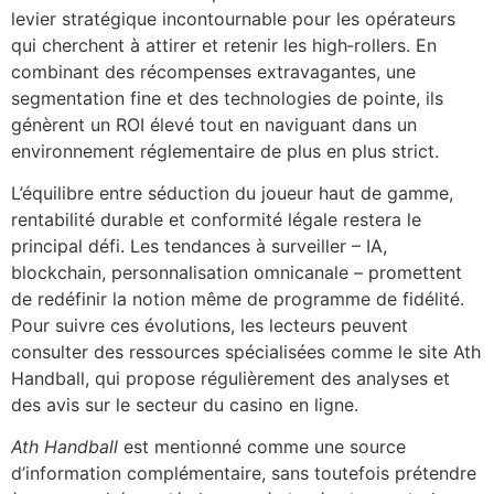
levier stratégique incontournable pour les opérateurs
qui cherchent à attirer et retenir les high‑rollers. En
combinant des récompenses extravagantes, une
segmentation fine et des technologies de pointe, ils
génèrent un ROI élevé tout en naviguant dans un
environnement réglementaire de plus en plus strict.
L’équilibre entre séduction du joueur haut de gamme,
rentabilité durable et conformité légale restera le
principal défi. Les tendances à surveiller – IA,
blockchain, personnalisation omnicanale – promettent
de redéfinir la notion même de programme de fidélité.
Pour suivre ces évolutions, les lecteurs peuvent
consulter des ressources spécialisées comme le site Ath
Handball, qui propose régulièrement des analyses et
des avis sur le secteur du casino en ligne.
Ath Handball
est mentionné comme une source
d’information complémentaire, sans toutefois prétendre