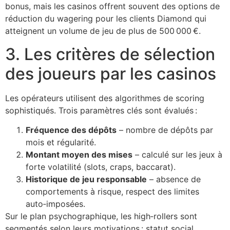
bonus, mais les casinos offrent souvent des options de
réduction du wagering pour les clients Diamond qui
atteignent un volume de jeu de plus de 500 000 €.
3. Les critères de sélection
des joueurs par les casinos
Les opérateurs utilisent des algorithmes de scoring
sophistiqués. Trois paramètres clés sont évalués :
Fréquence des dépôts
– nombre de dépôts par
mois et régularité.
Montant moyen des mises
– calculé sur les jeux à
forte volatilité (slots, craps, baccarat).
Historique de jeu responsable
– absence de
comportements à risque, respect des limites
auto‑imposées.
Sur le plan psychographique, les high‑rollers sont
segmentés selon leurs motivations : statut social,