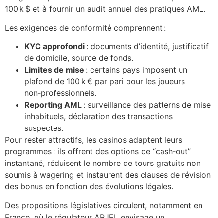
100 k $ et à fournir un audit annuel des pratiques AML.
Les exigences de conformité comprennent :
KYC approfondi
: documents d’identité, justificatif
de domicile, source de fonds.
Limites de mise
: certains pays imposent un
plafond de 100 k € par pari pour les joueurs
non‑professionnels.
Reporting AML
: surveillance des patterns de mise
inhabituels, déclaration des transactions
suspectes.
Pour rester attractifs, les casinos adaptent leurs
programmes : ils offrent des options de “cash‑out”
instantané, réduisent le nombre de tours gratuits non
soumis à wagering et instaurent des clauses de révision
des bonus en fonction des évolutions légales.
Des propositions législatives circulent, notamment en
France, où le régulateur ARJEL envisage un