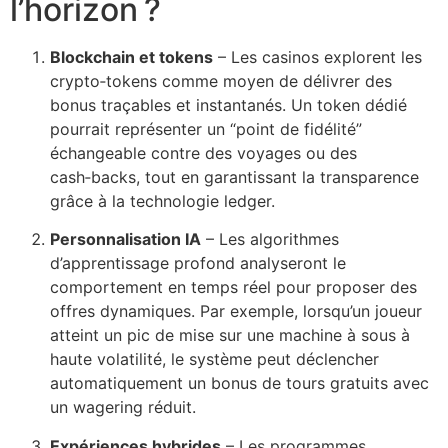
l’horizon ?
Blockchain et tokens
– Les casinos explorent les
crypto‑tokens comme moyen de délivrer des
bonus traçables et instantanés. Un token dédié
pourrait représenter un “point de fidélité”
échangeable contre des voyages ou des
cash‑backs, tout en garantissant la transparence
grâce à la technologie ledger.
Personnalisation IA
– Les algorithmes
d’apprentissage profond analyseront le
comportement en temps réel pour proposer des
offres dynamiques. Par exemple, lorsqu’un joueur
atteint un pic de mise sur une machine à sous à
haute volatilité, le système peut déclencher
automatiquement un bonus de tours gratuits avec
un wagering réduit.
Expériences hybrides
– Les programmes