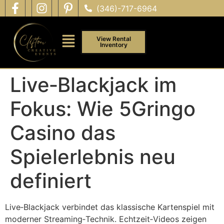
(346)-717-6964
View Rental
Inventory
Live‑Blackjack im
Fokus: Wie 5Gringo
Casino das
Spielerlebnis neu
definiert
Live‑Blackjack verbindet das klassische Kartenspiel mit
moderner Streaming‑Technik. Echtzeit‑Videos zeigen