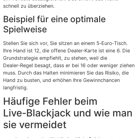
schnell zu überziehen.
Beispiel für eine optimale
Spielweise
Stellen Sie sich vor, Sie sitzen an einem 5‑Euro‑Tisch.
Ihre Hand ist 12, die offene Dealer‑Karte ist eine 6. Die
Grundstrategie empfiehlt, zu stehen, weil die
Dealer‑Regel besagt, dass er bei 16 oder weniger ziehen
muss. Durch das Halten minimieren Sie das Risiko, die
Hand zu busten, und erhöhen Ihre Gewinnchancen
langfristig.
Häufige Fehler beim
Live‑Blackjack und wie man
sie vermeidet