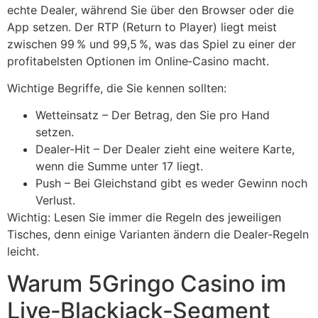
echte Dealer, während Sie über den Browser oder die
App setzen. Der RTP (Return to Player) liegt meist
zwischen 99 % und 99,5 %, was das Spiel zu einer der
profitabelsten Optionen im Online‑Casino macht.
Wichtige Begriffe, die Sie kennen sollten:
Wetteinsatz – Der Betrag, den Sie pro Hand
setzen.
Dealer‑Hit – Der Dealer zieht eine weitere Karte,
wenn die Summe unter 17 liegt.
Push – Bei Gleichstand gibt es weder Gewinn noch
Verlust.
Wichtig: Lesen Sie immer die Regeln des jeweiligen
Tisches, denn einige Varianten ändern die Dealer‑Regeln
leicht.
Warum 5Gringo Casino im
Live‑Blackjack‑Segment