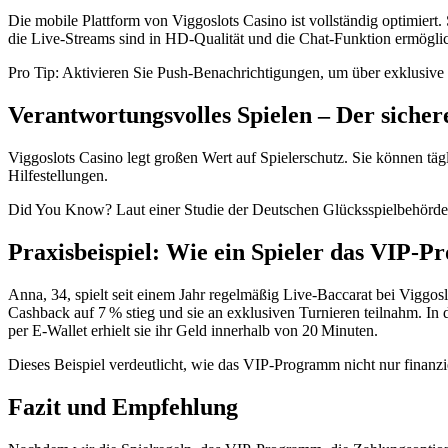
Die mobile Plattform von Viggoslots Casino ist vollständig optimiert. 
die Live‑Streams sind in HD‑Qualität und die Chat‑Funktion ermögli
Pro Tip: Aktivieren Sie Push‑Benachrichtigungen, um über exklusive
Verantwortungsvolles Spielen – Der sicher
Viggoslots Casino legt großen Wert auf Spielerschutz. Sie können täg
Hilfestellungen.
Did You Know? Laut einer Studie der Deutschen Glücksspielbehörde s
Praxisbeispiel: Wie ein Spieler das VIP‑
Anna, 34, spielt seit einem Jahr regelmäßig Live‑Baccarat bei Viggosl
Cashback auf 7 % stieg und sie an exklusiven Turnieren teilnahm. In
per E‑Wallet erhielt sie ihr Geld innerhalb von 20 Minuten.
Dieses Beispiel verdeutlicht, wie das VIP‑Programm nicht nur finanziel
Fazit und Empfehlung