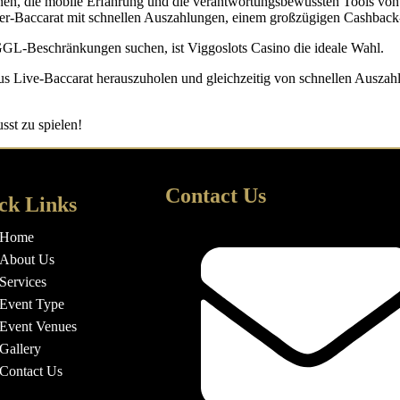
, die mobile Erfahrung und die verantwortungsbewussten Tools von Vig
aler‑Baccarat mit schnellen Auszahlungen, einem großzügigen Cashbac
e GGL‑Beschränkungen suchen, ist Viggoslots Casino die ideale Wahl.
s Live‑Baccarat herauszuholen und gleichzeitig von schnellen Auszahlu
sst zu spielen!
Contact Us
ck Links
Home
About Us
Services
Event Type
Event Venues
Gallery
Contact Us