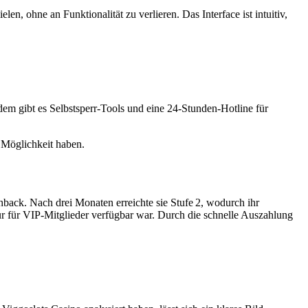
n, ohne an Funktionalität zu verlieren. Das Interface ist intuitiv,
dem gibt es Selbstsperr‑Tools und eine 24‑Stunden‑Hotline für
 Möglichkeit haben.
shback. Nach drei Monaten erreichte sie Stufe 2, wodurch ihr
ur für VIP‑Mitglieder verfügbar war. Durch die schnelle Auszahlung