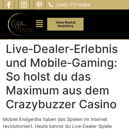
(346)-717-6964
View Rental
Inventory
Live‑Dealer‑Erlebnis
und Mobile‑Gaming:
So holst du das
Maximum aus dem
Crazybuzzer Casino
Mobile Endgeräte haben das Spielen im Internet
revolutioniert. Heute kannst du Live‑Dealer‑Spiele