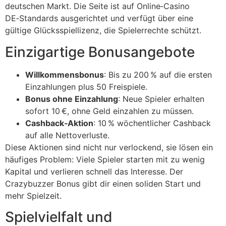
deutschen Markt. Die Seite ist auf Online‑Casino
DE‑Standards ausgerichtet und verfügt über eine
gültige Glücksspiellizenz, die Spielerrechte schützt.
Einzigartige Bonusangebote
Willkommensbonus
: Bis zu 200 % auf die ersten
Einzahlungen plus 50 Freispiele.
Bonus ohne Einzahlung
: Neue Spieler erhalten
sofort 10 €, ohne Geld einzahlen zu müssen.
Cashback‑Aktion
: 10 % wöchentlicher Cashback
auf alle Nettoverluste.
Diese Aktionen sind nicht nur verlockend, sie lösen ein
häufiges Problem: Viele Spieler starten mit zu wenig
Kapital und verlieren schnell das Interesse. Der
Crazybuzzer Bonus gibt dir einen soliden Start und
mehr Spielzeit.
Spielvielfalt und