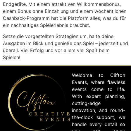
Endgeräte. Mit einem attraktiven Willkommensbonus,
einem Bonus ohne Einzahlung und einem wöchentlichen
Cashback‑Programm hat die Plattform alles, was du für
ein nachhaltiges Spielerlebnis brauchst.
Setze die vorgestellten Strategien um, halte deine
Ausgaben im Blick und genieße das Spiel – jederzeit und
überall. Viel Erfolg und vor allem viel Spaß beim
Spielen!
Welcome to Clifton
Events, where flawless
events come to life.
With expert planning,
cutting-edge
innovation, and round-
the-clock support, we
handle every detail so