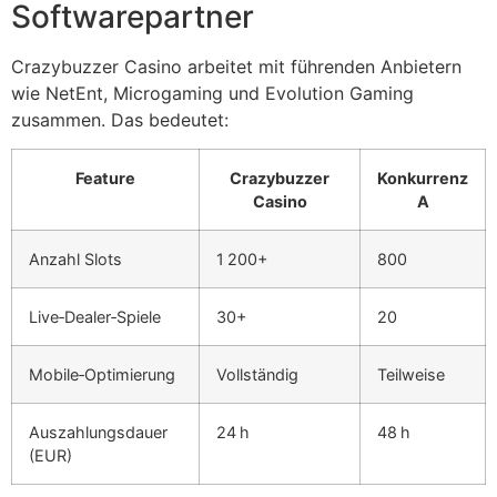
Softwarepartner
Crazybuzzer Casino arbeitet mit führenden Anbietern
wie NetEnt, Microgaming und Evolution Gaming
zusammen. Das bedeutet:
Feature
Crazybuzzer
Konkurrenz
Casino
A
Anzahl Slots
1 200+
800
Live‑Dealer‑Spiele
30+
20
Mobile‑Optimierung
Vollständig
Teilweise
Auszahlungsdauer
24 h
48 h
(EUR)