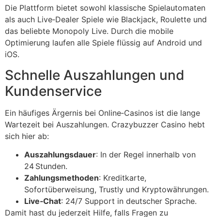
Die Plattform bietet sowohl klassische Spielautomaten
als auch Live‑Dealer Spiele wie Blackjack, Roulette und
das beliebte Monopoly Live. Durch die mobile
Optimierung laufen alle Spiele flüssig auf Android und
iOS.
Schnelle Auszahlungen und
Kundenservice
Ein häufiges Ärgernis bei Online‑Casinos ist die lange
Wartezeit bei Auszahlungen. Crazybuzzer Casino hebt
sich hier ab:
Auszahlungsdauer
: In der Regel innerhalb von
24 Stunden.
Zahlungsmethoden
: Kreditkarte,
Sofortüberweisung, Trustly und Kryptowährungen.
Live‑Chat
: 24/7 Support in deutscher Sprache.
Damit hast du jederzeit Hilfe, falls Fragen zu