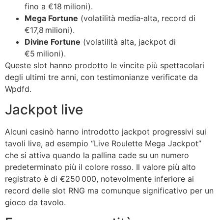
fino a €18 milioni).
Mega Fortune
(volatilità media‑alta, record di
€17,8 milioni).
Divine Fortune
(volatilità alta, jackpot di
€5 milioni).
Queste slot hanno prodotto le vincite più spettacolari
degli ultimi tre anni, con testimonianze verificate da
Wpdfd.
Jackpot live
Alcuni casinò hanno introdotto jackpot progressivi sui
tavoli live, ad esempio “Live Roulette Mega Jackpot”
che si attiva quando la pallina cade su un numero
predeterminato più il colore rosso. Il valore più alto
registrato è di €250 000, notevolmente inferiore ai
record delle slot RNG ma comunque significativo per un
gioco da tavolo.