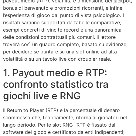
payout medio (RTP), volatilità e dimensione dei jackpot,
bonus di benvenuto e promozioni ricorrenti, e infine
l’esperienza di gioco dal punto di vista psicologico. I
risultati saranno supportati da tabelle comparative,
esempi concreti di vincite record e una panoramica
delle condizioni contrattuali più comuni. Il lettore
troverà così un quadro completo, basato su evidenze,
per decidere se puntare su una slot online ad alta
volatilità o su un tavolo live con croupier reale.
1. Payout medio e RTP:
confronto statistico tra
giochi live e RNG
Il Return to Player (RTP) è la percentuale di denaro
scommesso che, teoricamente, ritorna ai giocatori nel
lungo periodo. Per le slot RNG l’RTP è fissato dal
software del gioco e certificato da enti indipendenti;