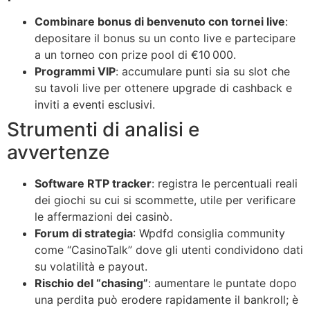
Combinare bonus di benvenuto con tornei live
:
depositare il bonus su un conto live e partecipare
a un torneo con prize pool di €10 000.
Programmi VIP
: accumulare punti sia su slot che
su tavoli live per ottenere upgrade di cashback e
inviti a eventi esclusivi.
Strumenti di analisi e
avvertenze
Software RTP tracker
: registra le percentuali reali
dei giochi su cui si scommette, utile per verificare
le affermazioni dei casinò.
Forum di strategia
: Wpdfd consiglia community
come “CasinoTalk” dove gli utenti condividono dati
su volatilità e payout.
Rischio del “chasing”
: aumentare le puntate dopo
una perdita può erodere rapidamente il bankroll; è