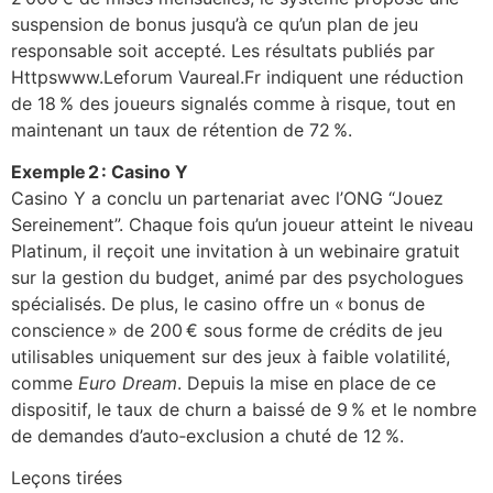
suspension de bonus jusqu’à ce qu’un plan de jeu
responsable soit accepté. Les résultats publiés par
Httpswww.Leforum Vaureal.Fr indiquent une réduction
de 18 % des joueurs signalés comme à risque, tout en
maintenant un taux de rétention de 72 %.
Exemple 2 : Casino Y
Casino Y a conclu un partenariat avec l’ONG “Jouez
Sereinement”. Chaque fois qu’un joueur atteint le niveau
Platinum, il reçoit une invitation à un webinaire gratuit
sur la gestion du budget, animé par des psychologues
spécialisés. De plus, le casino offre un « bonus de
conscience » de 200 € sous forme de crédits de jeu
utilisables uniquement sur des jeux à faible volatilité,
comme
Euro Dream
. Depuis la mise en place de ce
dispositif, le taux de churn a baissé de 9 % et le nombre
de demandes d’auto‑exclusion a chuté de 12 %.
Leçons tirées