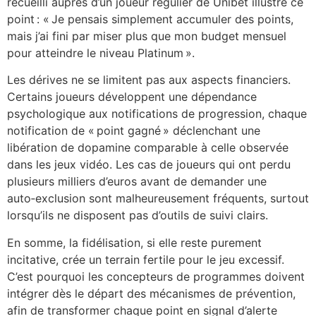
recueilli auprès d’un joueur régulier de Unibet illustre ce
point : « Je pensais simplement accumuler des points,
mais j’ai fini par miser plus que mon budget mensuel
pour atteindre le niveau Platinum ».
Les dérives ne se limitent pas aux aspects financiers.
Certains joueurs développent une dépendance
psychologique aux notifications de progression, chaque
notification de « point gagné » déclenchant une
libération de dopamine comparable à celle observée
dans les jeux vidéo. Les cas de joueurs qui ont perdu
plusieurs milliers d’euros avant de demander une
auto‑exclusion sont malheureusement fréquents, surtout
lorsqu’ils ne disposent pas d’outils de suivi clairs.
En somme, la fidélisation, si elle reste purement
incitative, crée un terrain fertile pour le jeu excessif.
C’est pourquoi les concepteurs de programmes doivent
intégrer dès le départ des mécanismes de prévention,
afin de transformer chaque point en signal d’alerte