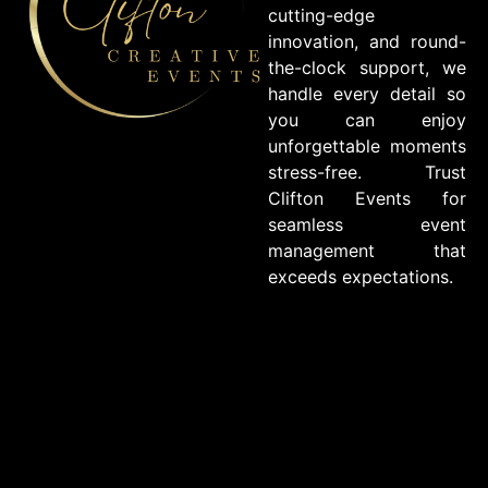
cutting-edge
innovation, and round-
the-clock support, we
handle every detail so
you can enjoy
unforgettable moments
stress-free. Trust
Clifton Events for
seamless event
management that
exceeds expectations.