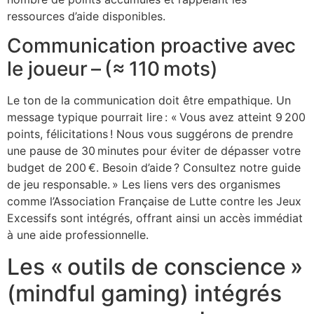
ressources d’aide disponibles.
Communication proactive avec
le joueur – (≈ 110 mots)
Le ton de la communication doit être empathique. Un
message typique pourrait lire : « Vous avez atteint 9 200
points, félicitations ! Nous vous suggérons de prendre
une pause de 30 minutes pour éviter de dépasser votre
budget de 200 €. Besoin d’aide ? Consultez notre guide
de jeu responsable. » Les liens vers des organismes
comme l’Association Française de Lutte contre les Jeux
Excessifs sont intégrés, offrant ainsi un accès immédiat
à une aide professionnelle.
Les « outils de conscience »
(mindful gaming) intégrés