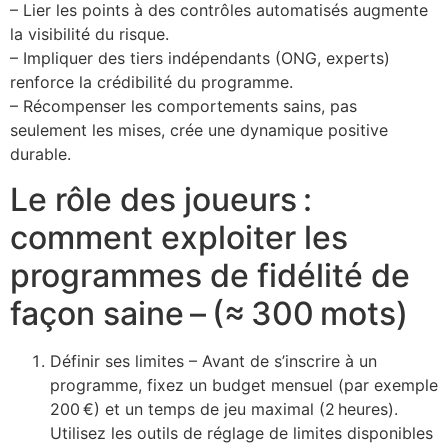
– Lier les points à des contrôles automatisés augmente
la visibilité du risque.
– Impliquer des tiers indépendants (ONG, experts)
renforce la crédibilité du programme.
– Récompenser les comportements sains, pas
seulement les mises, crée une dynamique positive
durable.
Le rôle des joueurs :
comment exploiter les
programmes de fidélité de
façon saine – (≈ 300 mots)
Définir ses limites – Avant de s’inscrire à un
programme, fixez un budget mensuel (par exemple
200 €) et un temps de jeu maximal (2 heures).
Utilisez les outils de réglage de limites disponibles