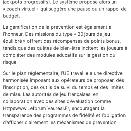
jackpots progressifs). Le système propose alors un
« coach virtuel » qui suggère une pause ou un rappel de
budget.
La gamification de la prévention est également à
l’honneur. Des missions du type « 30 jours de jeu
équilibré » offrent des récompenses de points bonus,
tandis que des quêtes de bien‑être incitent les joueurs à
compléter des modules éducatifs sur la gestion du
risque.
Sur le plan réglementaire, l’UE travaille à une directive
harmonisée imposant aux opérateurs de proposer, dès
l’inscription, des outils de suivi du temps et des limites
de mise. Les autorités de jeu françaises, en
collaboration avec des sites d’évaluation comme
Httpswww.Leforum Vaureal.Fr, encouragent la
transparence des programmes de fidélité et l’obligation
d’afficher clairement les mécanismes de prévention.