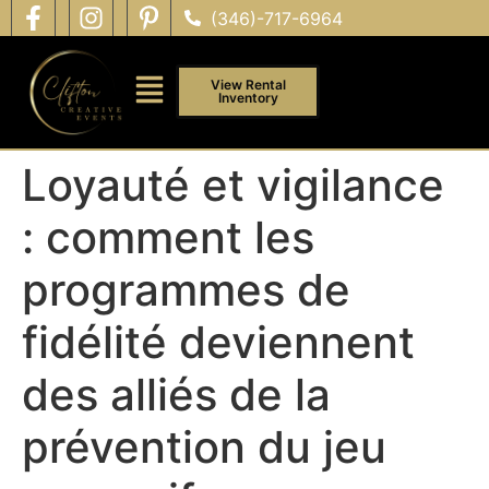
(346)-717-6964
View Rental
Inventory
Loyauté et vigilance
: comment les
programmes de
fidélité deviennent
des alliés de la
prévention du jeu