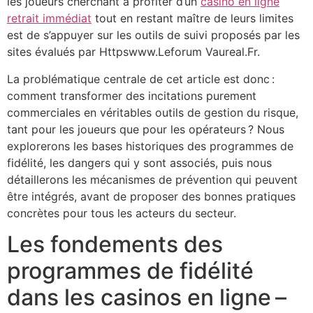
les joueurs cherchant à profiter d’un
casino en ligne
retrait immédiat
tout en restant maître de leurs limites
est de s’appuyer sur les outils de suivi proposés par les
sites évalués par Httpswww.Leforum Vaureal.Fr.
La problématique centrale de cet article est donc :
comment transformer des incitations purement
commerciales en véritables outils de gestion du risque,
tant pour les joueurs que pour les opérateurs ? Nous
explorerons les bases historiques des programmes de
fidélité, les dangers qui y sont associés, puis nous
détaillerons les mécanismes de prévention qui peuvent
être intégrés, avant de proposer des bonnes pratiques
concrètes pour tous les acteurs du secteur.
Les fondements des
programmes de fidélité
dans les casinos en ligne –