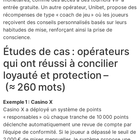
entrée gratuite. Un autre opérateur, Unibet, propose des
récompenses de type « coach de jeu » où les joueurs
reçoivent des conseils personnalisés basés sur leurs
habitudes de mise, renforçant ainsi la prise de
conscience.
Études de cas : opérateurs
qui ont réussi à concilier
loyauté et protection –
(≈ 260 mots)
Exemple 1 : Casino X
Casino X a déployé un système de points
« responsables » où chaque tranche de 10 000 points
déclenche automatiquement une revue de compte par
l’équipe de conformité. Si le joueur a dépassé le seuil de
2 000 € de mises mensuelles, le système propose une