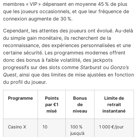
membres « VIP » dépensent en moyenne 45 % de plus
que les joueurs occasionnels, et que leur fréquence de
connexion augmente de 30 %.
Cependant, les attentes des joueurs ont évolué. Au-delà
du simple gain monétaire, ils recherchent de la
reconnaissance, des expériences personnalisées et une
certaine sécurité. Les programmes modernes offrent
donc des bonus à faible volatilité, des jackpots
progressifs sur des slots comme
Starburst
ou
Gonzo’s
Quest
, ainsi que des limites de mise ajustées en fonction
du profil du joueur.
Programme
Points
Bonus
Limite de
par €1
de
retrait
misé
niveau
instantané
Casino X
10
100 %
1 000 €/jour
jusqu’à