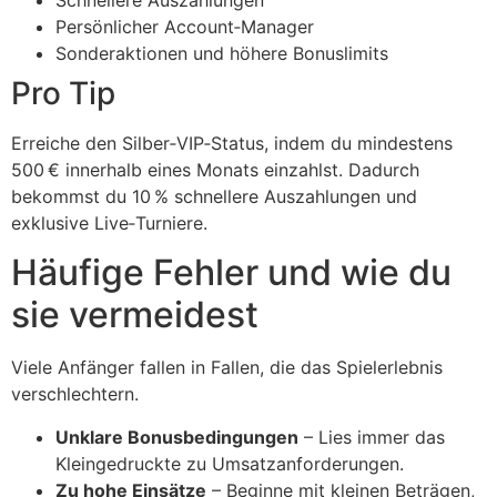
Persönlicher Account‑Manager
Sonderaktionen und höhere Bonuslimits
Pro Tip
Erreiche den Silber‑VIP‑Status, indem du mindestens
500 € innerhalb eines Monats einzahlst. Dadurch
bekommst du 10 % schnellere Auszahlungen und
exklusive Live‑Turniere.
Häufige Fehler und wie du
sie vermeidest
Viele Anfänger fallen in Fallen, die das Spielerlebnis
verschlechtern.
Unklare Bonusbedingungen
– Lies immer das
Kleingedruckte zu Umsatzanforderungen.
Zu hohe Einsätze
– Beginne mit kleinen Beträgen,