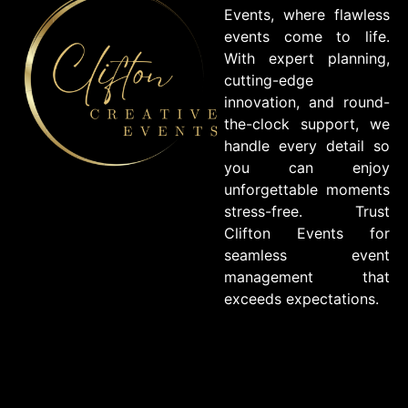
Events, where flawless
events come to life.
With expert planning,
cutting-edge
innovation, and round-
the-clock support, we
handle every detail so
you can enjoy
unforgettable moments
stress-free. Trust
Clifton Events for
seamless event
management that
exceeds expectations.