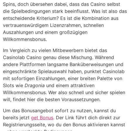
Spins, doch übersehen dabei, dass das Casino selbst
die Spielbedingungen stark beeinflusst. Was ist also das
entscheidende Kriterium? Es ist die Kombination aus
vertrauenswürdigem Lizenzrahmen, schnellen
Auszahlungen und einem großzügigen
Willkommensbonus.
Im Vergleich zu vielen Mitbewerbern bietet das
Casinolab Casino genau diese Mischung. Während
andere Plattformen langsame Banküberweisungen und
eingeschränkte Spielauswahl haben, punktet Casinolab
mit sofortigen Einzahlungen, einer breiten Palette von
Slots wie
Dragonia
und einem attraktiven
Willkommensbonus. Wer also schnell und sicher spielen
will, findet hier die besten Voraussetzungen.
Um das Bonusangebot sofort zu nutzen, kannst du
bereits jetzt
get Bonus
. Der Link führt dich direkt zur
Registrierungsseite, wo du den Bonus aktivieren kannst