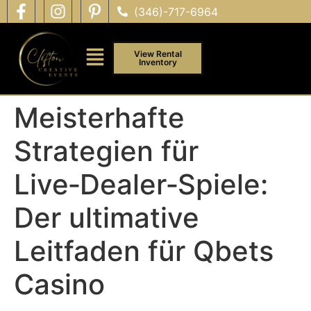
(346)-717-6964
View Rental
Inventory
Meisterhafte
Strategien für
Live‑Dealer‑Spiele:
Der ultimative
Leitfaden für Qbets
Casino