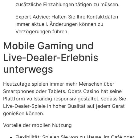
zusätzliche Einzahlungen tätigen zu müssen.
Expert Advice: Halten Sie Ihre Kontaktdaten
immer aktuell. Änderungen können zu
Verzögerungen führen.
Mobile Gaming und
Live‑Dealer‑Erlebnis
unterwegs
Heutzutage spielen immer mehr Menschen über
Smartphones oder Tablets. Qbets Casino hat seine
Plattform vollständig responsiv gestaltet, sodass Sie
Live‑Dealer‑Spiele in hoher Qualität auf jedem Gerät
genießen können.
Vorteile der mobilen Nutzung
Flexibilität: Spielen Sie von zu Hause, im Café oder