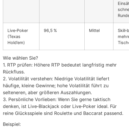
Einsä
schne
Rund
Live‑Poker
96,5 %
Mittel
Skill‑
(Texas
mehr
Hold’em)
Tisch
Wie wählen Sie?
1. RTP prüfen: Höhere RTP bedeutet langfristig mehr
Rückfluss.
2. Volatilität verstehen: Niedrige Volatilität liefert
häufige, kleine Gewinne; hohe Volatilität führt zu
selteneren, aber größeren Auszahlungen.
3. Persönliche Vorlieben: Wenn Sie gerne taktisch
denken, ist Live‑Blackjack oder Live‑Poker ideal. Für
reine Glücksspiele sind Roulette und Baccarat passend.
Beispiel: