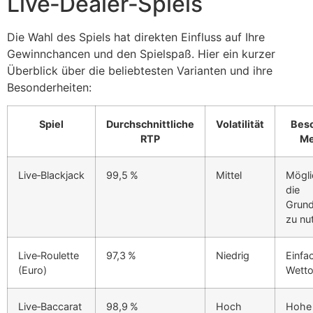
Live‑Dealer‑Spiels
Die Wahl des Spiels hat direkten Einfluss auf Ihre
Gewinnchancen und den Spielspaß. Hier ein kurzer
Überblick über die beliebtesten Varianten und ihre
Besonderheiten:
Spiel
Durchschnittliche
Volatilität
Bes
RTP
Me
Live‑Blackjack
99,5 %
Mittel
Mögli
die
Grund
zu nu
Live‑Roulette
97,3 %
Niedrig
Einfa
(Euro)
Wetto
Live‑Baccarat
98,9 %
Hoch
Hohe