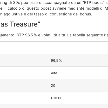
ering di 30x può essere accompagnato da un “RTP boost” su
e. Il calcolo di questo boost avviene mediante modelli di M
in aggiuntive e del tasso di conversione dei bonus.
mas Treasure”
gamento, RTP 96,5 % e volatilità alta. La tabella seguente ri
96,5 %
Alta
20
€10.000