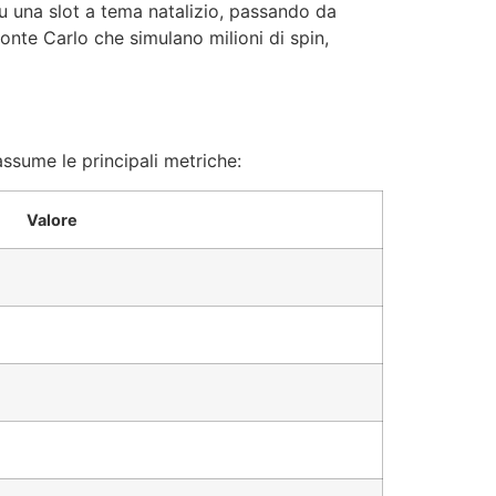
 una slot a tema natalizio, passando da
onte Carlo che simulano milioni di spin,
assume le principali metriche:
Valore