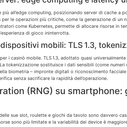
 più all’edge computing, posizionando server di cache a poc
s per le operazioni più critiche, come la generazione di un
stratori come Kubernetes, permette di allocare risorse in tem
esperienza di gioco ininterrotta.
 dispositivi mobili: TLS 1.3, token
 per i casinò mobile. TLS 1.3, adottato quasi universalmente
a tokenizzazione sostituisce i dati sensibili (come numeri d
 della biometria – impronte digitali o riconoscimento facciale 
rifica senza sacrificare la rapidità dell’operazione.
ion (RNG) su smartphone: gar
ti delle sue slot, roulette e giochi da tavolo sono davvero c
orse sono più limitate e la variabilità dei device è maggiore