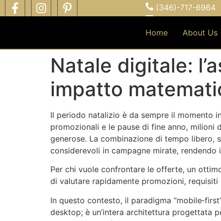
(346)-717-6964
info@cliftonce.c
Serving all Hous
Home
About Us
Natale digitale: l’
impatto matematic
Il periodo natalizio è da sempre il momento in 
promozionali e le pause di fine anno, milioni 
generose. La combinazione di tempo libero, spir
considerevoli in campagne mirate, rendendo il
Per chi vuole confrontare le offerte, un ottim
di valutare rapidamente promozioni, requisiti
In questo contesto, il paradigma “mobile‑first”
desktop; è un’intera architettura progettata per