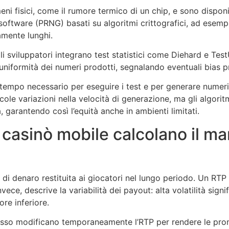
fisici, come il rumore termico di un chip, e sono disponibil
 software (PRNG) basati su algoritmi crittografici, ad es
mente lunghi.
 gli sviluppatori integrano test statistici come Diehard e Tes
a uniformità dei numeri prodotti, segnalando eventuali bias p
l tempo necessario per eseguire i test e per generare numer
ccole variazioni nella velocità di generazione, ma gli algori
garantendo così l’equità anche in ambienti limitati.
i casinò mobile calcolano il m
di denaro restituita ai giocatori nel lungo periodo. Un RTP 
invece, descrive la variabilità dei payout: alta volatilità sign
ore inferiore.
 spesso modificano temporaneamente l’RTP per rendere le pro