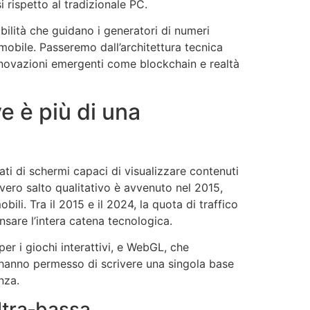
 rispetto al tradizionale PC.
ilità che guidano i generatori di numeri
il mobile. Passeremo dall’architettura tecnica
nnovazioni emergenti come blockchain e realtà
ve è più di una
ati di schermi capaci di visualizzare contenuti
l vero salto qualitativo è avvenuto nel 2015,
li. Tra il 2015 e il 2024, la quota di traffico
nsare l’intera catena tecnologica.
r i giochi interattivi, e WebGL, che
hanno permesso di scrivere una singola base
nza.
ltra‑bassa