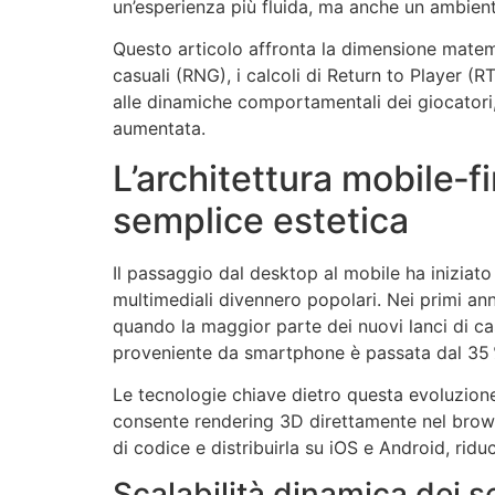
un’esperienza più fluida, ma anche un ambient
Questo articolo affronta la dimensione matema
casuali (RNG), i calcoli di Return to Player (RT
alle dinamiche comportamentali dei giocatori
aumentata.
L’architettura mobile‑f
semplice estetica
Il passaggio dal desktop al mobile ha iniziato
multimediali divennero popolari. Nei primi anni
quando la maggior parte dei nuovi lanci di casi
proveniente da smartphone è passata dal 35 % a
Le tecnologie chiave dietro questa evoluzione
consente rendering 3D direttamente nel brow
di codice e distribuirla su iOS e Android, ri
Scalabilità dinamica dei 