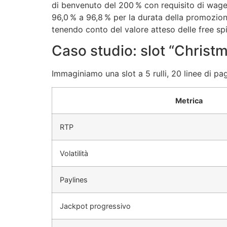
di benvenuto del 200 % con requisito di wag
96,0 % a 96,8 % per la durata della promozion
tenendo conto del valore atteso delle free sp
Caso studio: slot “Christ
Immaginiamo una slot a 5 rulli, 20 linee di pa
Metrica
RTP
Volatilità
Paylines
Jackpot progressivo