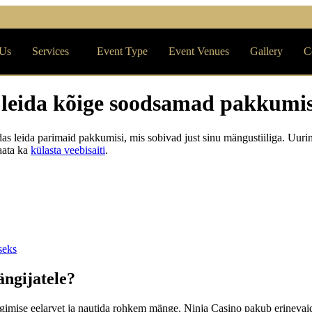
 Us
Services
Event Type
Event Venues
Gallery
C
n ,TX and Suburbs
 leida kõige soodsamad pakkumis
das leida parimaid pakkumisi, mis sobivad just sinu mängustiiliga. Uur
aata ka
külasta veebisaiti
.
seks
ängijatele?
ise eelarvet ja nautida rohkem mänge. Ninja Casino pakub erinevaid b