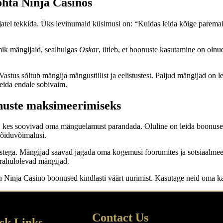
hta Ninja Casinos
tel tekkida. Üks levinumaid küsimusi on: “Kuidas leida kõige paremai
ik mängijaid, sealhulgas
Oskar
, ütleb, et boonuste kasutamine on oln
 Vastus sõltub mängija mängustiilist ja eelistustest. Paljud mängijad
leida endale sobivaim.
onuste maksimeerimiseks
kes soovivad oma mänguelamust parandada. Oluline on leida boonuseid, 
õiduvõimalusi.
mistega. Mängijad saavad jagada oma kogemusi foorumites ja sotsiaalmee
 rahulolevad mängijad.
on Ninja Casino boonused kindlasti väärt uurimist. Kasutage neid oma 
Contact Us
ck Links