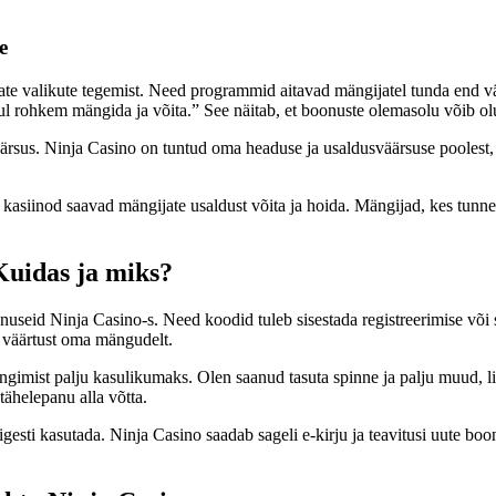
e
 valikute tegemist. Need programmid aitavad mängijatel tunda end vä
 rohkem mängida ja võita.” See näitab, et boonuste olemasolu võib oluli
väärsus. Ninja Casino on tuntud oma headuse ja usaldusväärsuse pooles
as kasiinod saavad mängijate usaldust võita ja hoida. Mängijad, kes tun
Kuidas ja miks?
useid Ninja Casino-s. Need koodid tuleb sisestada registreerimise või
 väärtust oma mängudelt.
ist palju kasulikumaks. Olen saanud tasuta spinne ja palju muud, lih
tähelepanu alla võtta.
gesti kasutada. Ninja Casino saadab sageli e-kirju ja teavitusi uute bo