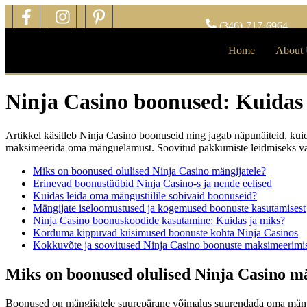
(346)-717-6964
info@cliftonce.com
Home
About
Serving all Housto
Ninja Casino boonused: Kuidas
Artikkel käsitleb Ninja Casino boonuseid ning jagab näpunäiteid, kui
maksimeerida oma mänguelamust. Soovitud pakkumiste leidmiseks v
Miks on boonused olulised Ninja Casino mängijatele?
Erinevad boonustüübid Ninja Casino-s ja nende eelised
Kuidas leida oma mängustiilile sobivaid boonuseid?
Mängijate iseloomustused ja kogemused boonuste kasutamisest
Ninja Casino boonuskoodide kasutamine: Kuidas ja miks?
Korduma kippuvad küsimused boonuste kohta Ninja Casinos
Kokkuvõte ja soovitused Ninja Casino boonuste maksimeerimi
Miks on boonused olulised Ninja Casino m
Boonused on mängijatele suurepärane võimalus suurendada oma mängim