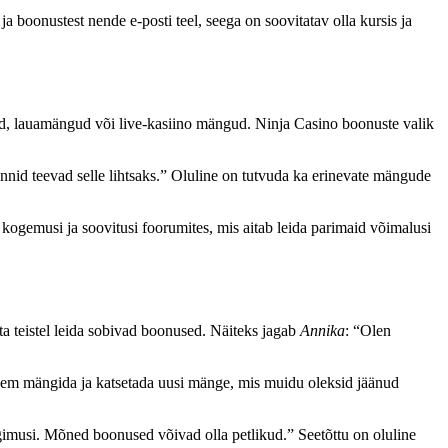
ja boonustest nende e-posti teel, seega on soovitatav olla kursis ja
tid, lauamängud või live-kasiino mängud. Ninja Casino boonuste valik
nnid teevad selle lihtsaks.” Oluline on tutvuda ka erinevate mängude
 kogemusi ja soovitusi foorumites, mis aitab leida parimaid võimalusi
a teistel leida sobivad boonused. Näiteks jagab
Annika
: “Olen
m mängida ja katsetada uusi mänge, mis muidu oleksid jäänud
ngimusi. Mõned boonused võivad olla petlikud.” Seetõttu on oluline