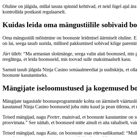
Oluline on jälgida, millal tasuta spinnid kehtivad, et neid õigel ajal ä
kontrollida postkasti regulaarselt.
Kuidas leida oma mängustiilile sobivaid b
Oma mängustiili mõistmine on boonuste leidmisel äärmiselt oluline. E
on lai, seega tasub uurida, millised pakkumised sobivad kõige paremin
Jüri
ütleb: “Ma armastan slotimänge, seega valin alati boonused, mis p
reeglitega, et leida boonuseid, mis toovad sulle maksimaalselt kasu.
Samuti tasub jälgida Ninja Casino sotsiaalmeediat ja uudiskirju, et ol
boonuste kasutamiseks.
Mängijate iseloomustused ja kogemused bo
Mängijate tagasiside boonusprogrammide kohta on äärmiselt väärtuslik
kasutanud Ninja Casino boonuseid juba mitu kuud ja pean ütlema, et ne
Teised mängijad, nagu
Peeter
, mainivad, et boonuste kasutamine on
proovimata.” See näitab, et boonused mitte ainult ei aita rahaliselt, v
Teised mängijad, nagu
Kaia
, on boonuste osas ettevaatlikumad: “Mull