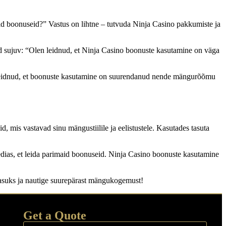
d boonuseid?” Vastus on lihtne – tutvuda Ninja Casino pakkumiste ja
ud sujuv: “Olen leidnud, et Ninja Casino boonuste kasutamine on väga
 on leidnud, et boonuste kasutamine on suurendanud nende mängurõõmu
mis vastavad sinu mängustiilile ja eelistustele. Kasutades tasuta
dias, et leida parimaid boonuseid. Ninja Casino boonuste kasutamine
kasuks ja nautige suurepärast mängukogemust!
Get a Quote