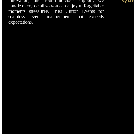
innovation, and round-the-clock support, we
handle every detail so you can enjoy unforgettable
moments stress-free. Trust Clifton Events for
seamless event management that exceeds
expectations.