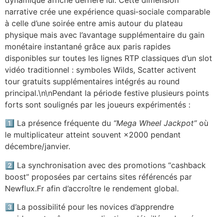
narrative crée une expérience quasi‑sociale comparable
à celle d’une soirée entre amis autour du plateau
physique mais avec l’avantage supplémentaire du gain
monétaire instantané grâce aux paris rapides
disponibles sur toutes les lignes RTP classiques d’un slot
vidéo traditionnel : symboles Wilds, Scatter activent
tour gratuits supplémentaires intégrés au round
principal.\n\nPendant la période festive plusieurs points
forts sont soulignés par les joueurs expérimentés :
1️⃣ La présence fréquente du
“Mega Wheel Jackpot”
où
le multiplicateur atteint souvent ×2000 pendant
décembre/janvier.
2️⃣ La synchronisation avec des promotions “cashback
boost” proposées par certains sites référencés par
Newflux.Fr afin d’accroître le rendement global.
3️⃣ La possibilité pour les novices d’apprendre