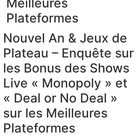
Meilleures
Plateformes
Nouvel An & Jeux de
Plateau – Enquête sur
les Bonus des Shows
Live « Monopoly » et
« Deal or No Deal »
sur les Meilleures
Plateformes