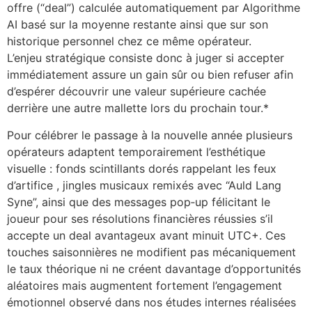
offre (“deal”) calculée automatiquement par Algorithme
AI basé sur la moyenne restante ainsi que sur son
historique personnel chez ce même opérateur.
L’enjeu stratégique consiste donc à juger si accepter
immédiatement assure un gain sûr ou bien refuser afin
d’espérer découvrir une valeur supérieure cachée
derrière une autre mallette lors du prochain tour.*
Pour célébrer le passage à la nouvelle année plusieurs
opérateurs adaptent temporairement l’esthétique
visuelle : fonds scintillants dorés rappelant les feux
d’artifice , jingles musicaux remixés avec “Auld Lang
Syne”, ainsi que des messages pop‑up félicitant le
joueur pour ses résolutions financières réussies s’il
accepte un deal avantageux avant minuit UTC+. Ces
touches saisonnières ne modifient pas mécaniquement
le taux théorique ni ne créent davantage d’opportunités
aléatoires mais augmentent fortement l’engagement
émotionnel observé dans nos études internes réalisées