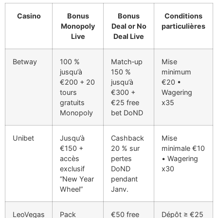
Casino
Bonus
Bonus
Conditions
Monopoly
Deal or No
particulières
Live
Deal Live
Betway
100 %
Match‑up
Mise
jusqu’à
150 %
minimum
€200 + 20
jusqu’à
€20 •
tours
€300 +
Wagering
gratuits
€25 free
x35
Monopoly
bet DoND
Unibet
Jusqu’à
Cashback
Mise
€150 +
20 % sur
minimale €10
accès
pertes
• Wagering
exclusif
DoND
x30
“New Year
pendant
Wheel”
Janv.
LeoVegas
Pack
€50 free
Dépôt ≥ €25