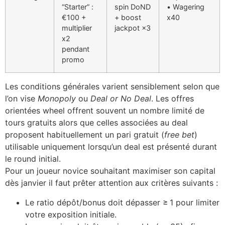
“Starter” :
spin DoND
• Wagering
€100 +
+ boost
x40
multiplier
jackpot ×3
x2
pendant
promo
Les conditions générales varient sensiblement selon que
l’on vise
Monopoly
ou
Deal or No Deal
. Les offres
orientées wheel offrent souvent un nombre limité de
tours gratuits alors que celles associées au deal
proposent habituellement un pari gratuit (
free bet
)
utilisable uniquement lorsqu’un deal est présenté durant
le round initial.
Pour un joueur novice souhaitant maximiser son capital
dès janvier il faut prêter attention aux critères suivants :
Le ratio dépôt/bonus doit dépasser ≥ 1 pour limiter
votre exposition initiale.