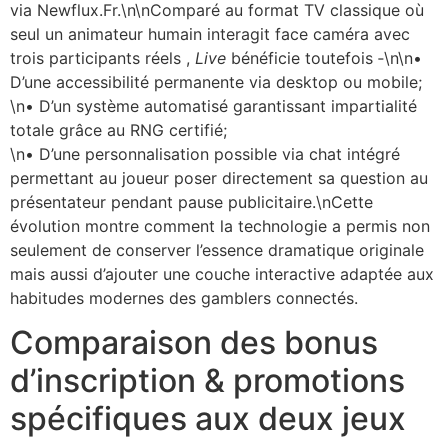
via Newflux.Fr.\n\nComparé au format TV classique où
seul un animateur humain interagit face caméra avec
trois participants réels ,
Live
bénéficie toutefois ‑\n\n•
D’une accessibilité permanente via desktop ou mobile;
\n• D’un système automatisé garantissant impartialité
totale grâce au RNG certifié;
\n• D’une personnalisation possible via chat intégré
permettant au joueur poser directement sa question au
présentateur pendant pause publicitaire.\nCette
évolution montre comment la technologie a permis non
seulement de conserver l’essence dramatique originale
mais aussi d’ajouter une couche interactive adaptée aux
habitudes modernes des gamblers connectés.
Comparaison des bonus
d’inscription & promotions
spécifiques aux deux jeux