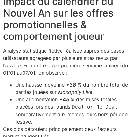
Impact du calendrier du
Nouvel An sur les offres
promotionnelles &
comportement joueur
Analyse statistique fictive réalisée auprès des bases
utilisateurs agrégées par plusieurs sites revus par
Newflux.Fr montre qu’en première semaine janvier (du
01/01 au07/01) on observe :
Une hausse moyenne
+38 %
du nombre total de
parties jouées sur
Monopoly Live
.
Une augmentation
+45 %
des mises totales
placées lors des rounds
Deal or No Deal
comparativement aux mêmes jours hors période
festive.
Ces pics découlent principalement deux facteurs
marketing identifiés :