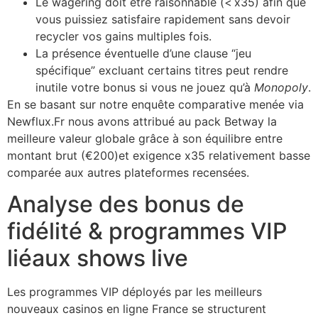
Le wagering doit être raisonnable (< x35) afin que
vous puissiez satisfaire rapidement sans devoir
recycler vos gains multiples fois.
La présence éventuelle d’une clause “jeu
spécifique” excluant certains titres peut rendre
inutile votre bonus si vous ne jouez qu’à
Monopoly
.
En se basant sur notre enquête comparative menée via
Newflux.Fr nous avons attribué au pack Betway la
meilleure valeur globale grâce à son équilibre entre
montant brut (€200)et exigence x35 relativement basse
comparée aux autres plateformes recensées.
Analyse des bonus de
fidélité & programmes VIP
liéaux shows live
Les programmes VIP déployés par les meilleurs
nouveaux casinos en ligne France se structurent