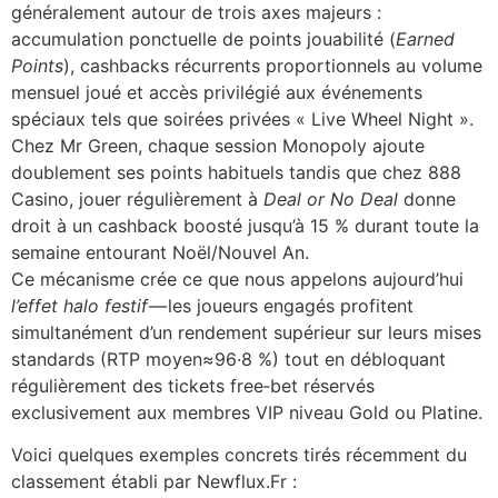
généralement autour de trois axes majeurs :
accumulation ponctuelle de points jouabilité (
Earned
Points
), cashbacks récurrents proportionnels au volume
mensuel joué et accès privilégié aux événements
spéciaux tels que soirées privées « Live Wheel Night ».
Chez Mr Green, chaque session Monopoly ajoute
doublement ses points habituels tandis que chez 888
Casino, jouer régulièrement à
Deal or No Deal
donne
droit à un cashback boosté jusqu’à 15 % durant toute la
semaine entourant Noël/Nouvel An.
Ce mécanisme crée ce que nous appelons aujourd’hui
l’effet halo festif
— les joueurs engagés profitent
simultanément ​d’un rendement supérieur sur leurs mises
standards (RTP moyen≈96·8 %) tout en débloquant
régulièrement des tickets free‑bet réservés
exclusivement aux membres VIP niveau Gold ou Platine.
Voici quelques exemples concrets tirés récemment du
classement établi par Newflux.Fr :