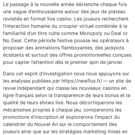
Le passage à la nouvelle année déclenche chaque fois
une vague d’enthousiasme autour des jeux de plateau
revisités en format live casino. Les joueurs recherchent
l’interaction humaine du croupier virtuel combinée à la
familiarité d’un titre culte comme Monopoly ou Deal or
No Deal. Cette période festive pousse les opérateurs à
proposer des animations flamboyantes, des jackpots
éclatants et surtout des offres promotionnelles conçues
pour capter l’attention dès le premier spin de janvier.
Dans cet esprit d’investigation nous nous appuyons sur
les analyses publiées par https://newflux.fr/ — un site de
revue indépendant qui classe les nouveaux casinos en
ligne français selon la transparence de leurs bonus et la
qualité de leurs shows live. Nous décortiquerons les
mécanismes propres à chaque jeu, comparerons les
promotions d’inscription et explorerons l’impact du
calendrier du Nouvel An sur le comportement des
joueurs ainsi que sur les stratégies marketing mises en