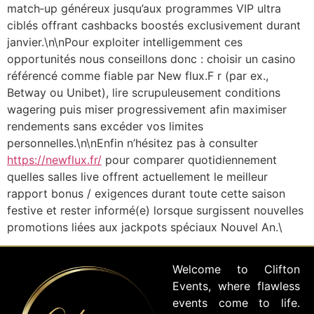
match‑up généreux jusqu’aux programmes VIP ultra
ciblés offrant cashbacks boostés exclusivement durant
janvier.\n\nPour exploiter intelligemment ces
opportunités nous conseillons donc : choisir un casino
référencé comme fiable par New flux.F r (par ex.,
Betway ou Unibet), lire scrupuleusement conditions
wagering puis miser progressivement afin maximiser
rendements sans excéder vos limites
personnelles.\n\nEnfin n’hésitez pas à consulter
https://newflux.fr/
pour comparer quotidiennement
quelles salles live offrent actuellement le meilleur
rapport bonus / exigences durant toute cette saison
festive et rester informé(e) lorsque surgissent nouvelles
promotions liées aux jackpots spéciaux Nouvel An.\
Welcome to Clifton
Events, where flawless
events come to life.