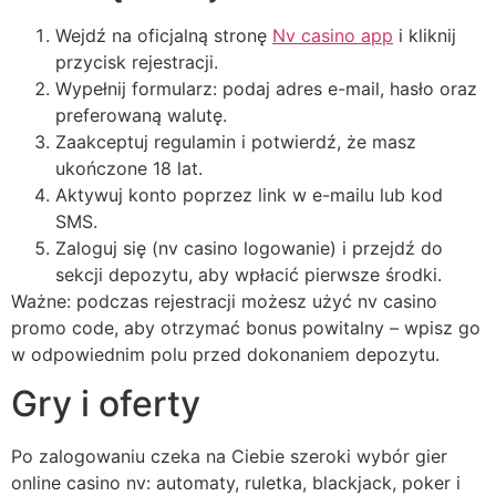
Wejdź na oficjalną stronę
Nv casino app
i kliknij
przycisk rejestracji.
Wypełnij formularz: podaj adres e-mail, hasło oraz
preferowaną walutę.
Zaakceptuj regulamin i potwierdź, że masz
ukończone 18 lat.
Aktywuj konto poprzez link w e-mailu lub kod
SMS.
Zaloguj się (nv casino logowanie) i przejdź do
sekcji depozytu, aby wpłacić pierwsze środki.
Ważne: podczas rejestracji możesz użyć nv casino
promo code, aby otrzymać bonus powitalny – wpisz go
w odpowiednim polu przed dokonaniem depozytu.
Gry i oferty
Po zalogowaniu czeka na Ciebie szeroki wybór gier
online casino nv: automaty, ruletka, blackjack, poker i