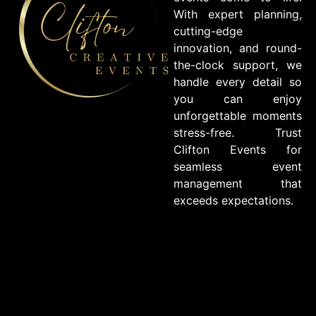
With expert planning,
cutting-edge
innovation, and round-
the-clock support, we
handle every detail so
you can enjoy
unforgettable moments
stress-free. Trust
Clifton Events for
seamless event
management that
exceeds expectations.