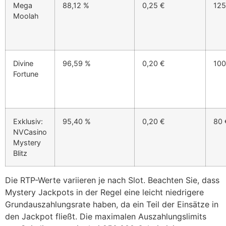
Mega
88,12 %
0,25 €
125
Moolah
Divine
96,59 %
0,20 €
100
Fortune
Exklusiv:
95,40 %
0,20 €
80 
NVCasino
Mystery
Blitz
Die RTP-Werte variieren je nach Slot. Beachten Sie, dass
Mystery Jackpots in der Regel eine leicht niedrigere
Grundauszahlungsrate haben, da ein Teil der Einsätze in
den Jackpot fließt. Die maximalen Auszahlungslimits