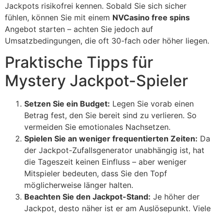
Jackpots risikofrei kennen. Sobald Sie sich sicher
fühlen, können Sie mit einem
NVCasino free spins
Angebot starten – achten Sie jedoch auf
Umsatzbedingungen, die oft 30-fach oder höher liegen.
Praktische Tipps für
Mystery Jackpot-Spieler
Setzen Sie ein Budget:
Legen Sie vorab einen
Betrag fest, den Sie bereit sind zu verlieren. So
vermeiden Sie emotionales Nachsetzen.
Spielen Sie an weniger frequentierten Zeiten:
Da
der Jackpot-Zufallsgenerator unabhängig ist, hat
die Tageszeit keinen Einfluss – aber weniger
Mitspieler bedeuten, dass Sie den Topf
möglicherweise länger halten.
Beachten Sie den Jackpot-Stand:
Je höher der
Jackpot, desto näher ist er am Auslösepunkt. Viele