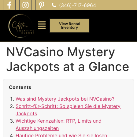
(346)-717-6964
View Rental
Inventory
NVCasino Mystery
Jackpots at a Glance
Contents
Was sind Mystery Jackpots bei NVCasino?
Schritt-für-Schritt: So spielen Sie die Mystery
Jackpots
Wichtige Kennzahlen: RTP, Limits und
Auszahlungszeiten
Häufige Probleme und wie Sie sie lösen