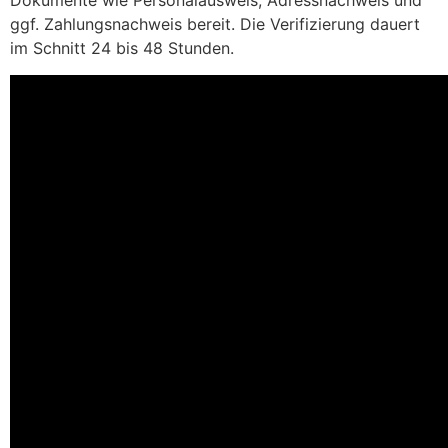
Dokumente wie Personalausweis, Adressnachweis und
ggf. Zahlungsnachweis bereit. Die Verifizierung dauert
im Schnitt 24 bis 48 Stunden.