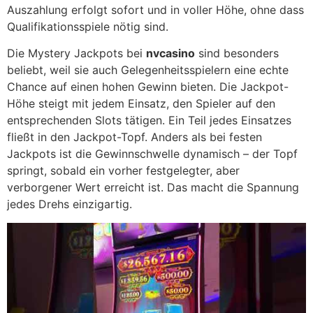
Auszahlung erfolgt sofort und in voller Höhe, ohne dass
Qualifikationsspiele nötig sind.
Die Mystery Jackpots bei
nvcasino
sind besonders
beliebt, weil sie auch Gelegenheitsspielern eine echte
Chance auf einen hohen Gewinn bieten. Die Jackpot-
Höhe steigt mit jedem Einsatz, den Spieler auf den
entsprechenden Slots tätigen. Ein Teil jedes Einsatzes
fließt in den Jackpot-Topf. Anders als bei festen
Jackpots ist die Gewinnschwelle dynamisch – der Topf
springt, sobald ein vorher festgelegter, aber
verborgener Wert erreicht ist. Das macht die Spannung
jedes Drehs einzigartig.