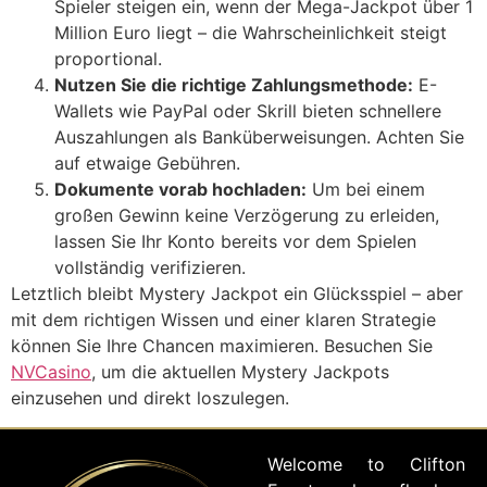
Spieler steigen ein, wenn der Mega-Jackpot über 1
Million Euro liegt – die Wahrscheinlichkeit steigt
proportional.
Nutzen Sie die richtige Zahlungsmethode:
E-
Wallets wie PayPal oder Skrill bieten schnellere
Auszahlungen als Banküberweisungen. Achten Sie
auf etwaige Gebühren.
Dokumente vorab hochladen:
Um bei einem
großen Gewinn keine Verzögerung zu erleiden,
lassen Sie Ihr Konto bereits vor dem Spielen
vollständig verifizieren.
Letztlich bleibt Mystery Jackpot ein Glücksspiel – aber
mit dem richtigen Wissen und einer klaren Strategie
können Sie Ihre Chancen maximieren. Besuchen Sie
NVCasino
, um die aktuellen Mystery Jackpots
einzusehen und direkt loszulegen.
Welcome to Clifton