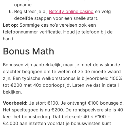
opname.
Registreer je bij
Betcity online casino
en volg
dezelfde stappen voor een snelle start.
Let op:
Sommige casino’s vereisen ook een
telefoonnummer verificatie. Houd je telefoon bij de
hand.
Bonus Math
Bonussen zijn aantrekkelijk, maar je moet de wiskunde
erachter begrijpen om te weten of ze de moeite waard
zijn. Een typische welkomstbonus is bijvoorbeeld ‘100%
tot €200 met 40x doorlooptijd’. Laten we dat in detail
bekijken.
Voorbeeld:
Je stort €100. Je ontvangt €100 bonusgeld.
Het speeltegoed is nu €200. De rondspeelvereiste is 40
keer het bonusbedrag. Dat betekent: 40 × €100 =
€4.000 aan inzetten voordat je bonuswinsten kunt