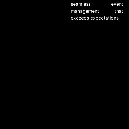
seamless event
management that
exceeds expectations.