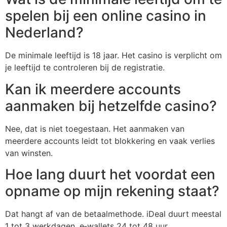
spelen bij een online casino in
Nederland?
De minimale leeftijd is 18 jaar. Het casino is verplicht om
je leeftijd te controleren bij de registratie.
Kan ik meerdere accounts
aanmaken bij hetzelfde casino?
Nee, dat is niet toegestaan. Het aanmaken van
meerdere accounts leidt tot blokkering en vaak verlies
van winsten.
Hoe lang duurt het voordat een
opname op mijn rekening staat?
Dat hangt af van de betaalmethode. iDeal duurt meestal
1 tot 3 werkdagen, e‑wallets 24 tot 48 uur.