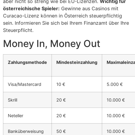
aber nicht so streng wie bei EU-Lizenzen.
Wichtig für
österreichische Spieler:
Gewinne aus Casinos mit
Curacao-Lizenz können in Österreich steuerpflichtig
sein. Informieren Sie sich bei Ihrem Finanzamt über Ihre
Steuerpflicht.
Money In, Money Out
Zahlungsmethode
Mindesteinzahlung
Maximaleinz
Visa/Mastercard
10 €
5.000 €
Skrill
20 €
10.000 €
Neteller
20 €
10.000 €
Banküberweisung
50 €
10.000 €