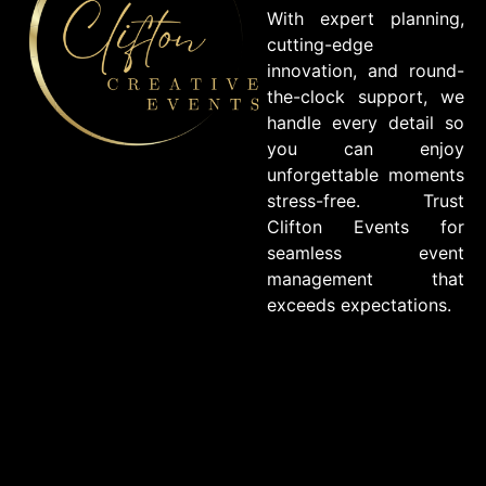
With expert planning,
cutting-edge
innovation, and round-
the-clock support, we
handle every detail so
you can enjoy
unforgettable moments
stress-free. Trust
Clifton Events for
seamless event
management that
exceeds expectations.