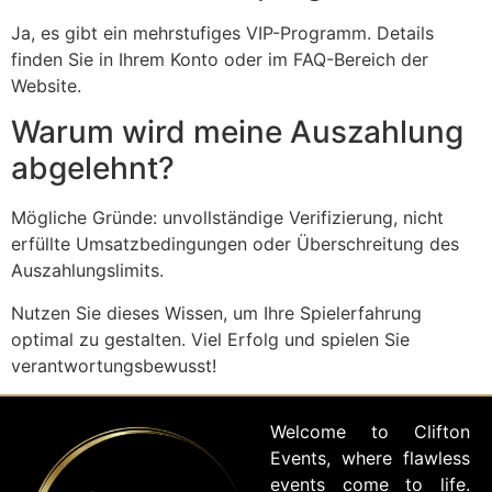
Ja, es gibt ein mehrstufiges VIP-Programm. Details
finden Sie in Ihrem Konto oder im FAQ-Bereich der
Website.
Warum wird meine Auszahlung
abgelehnt?
Mögliche Gründe: unvollständige Verifizierung, nicht
erfüllte Umsatzbedingungen oder Überschreitung des
Auszahlungslimits.
Nutzen Sie dieses Wissen, um Ihre Spielerfahrung
optimal zu gestalten. Viel Erfolg und spielen Sie
verantwortungsbewusst!
Welcome to Clifton
Events, where flawless
events come to life.