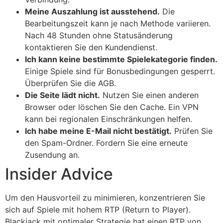
Meine Auszahlung ist ausstehend.
Die
Bearbeitungszeit kann je nach Methode variieren.
Nach 48 Stunden ohne Statusänderung
kontaktieren Sie den Kundendienst.
Ich kann keine bestimmte Spielekategorie finden.
Einige Spiele sind für Bonusbedingungen gesperrt.
Überprüfen Sie die AGB.
Die Seite lädt nicht.
Nutzen Sie einen anderen
Browser oder löschen Sie den Cache. Ein VPN
kann bei regionalen Einschränkungen helfen.
Ich habe meine E-Mail nicht bestätigt.
Prüfen Sie
den Spam-Ordner. Fordern Sie eine erneute
Zusendung an.
Insider Advice
Um den Hausvorteil zu minimieren, konzentrieren Sie
sich auf Spiele mit hohem RTP (Return to Player).
Blackjack mit optimaler Strategie hat einen RTP von