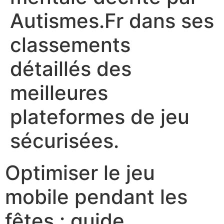
Autismes.Fr dans ses
classements
détaillés des
meilleures
plateformes de jeu
sécurisées.
Optimiser le jeu
mobile pendant les
fêtes : guide