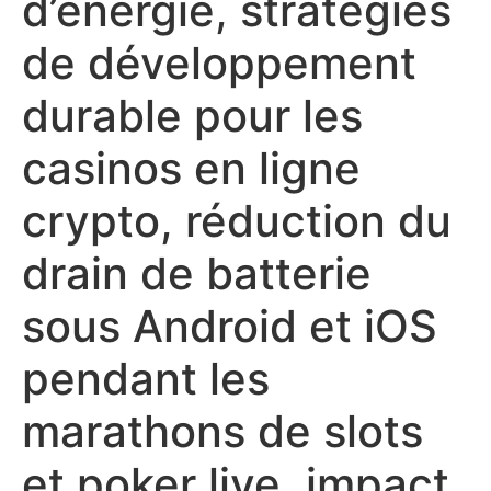
d’énergie, stratégies
de développement
durable pour les
casinos en ligne
crypto, réduction du
drain de batterie
sous Android et iOS
pendant les
marathons de slots
et poker live, impact