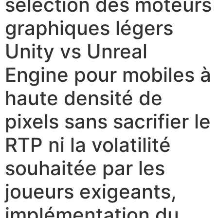
sélection des moteurs
graphiques légers
Unity vs Unreal
Engine pour mobiles à
haute densité de
pixels sans sacrifier le
RTP ni la volatilité
souhaitée par les
joueurs exigeants,
implémentation du