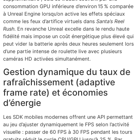
consommation GPU inférieure d’environ 15 % comparée
à Unreal Engine lorsqu’on active les effets spéciaux
comme les feux d’artifice virtuels dans
Santa’s Reel
Rush
. En revanche Unreal excelle dans le rendu haute
fidélité mais impose un coût énergétique plus élevé qui
peut vider la batterie après deux heures seulement lors
d’une partie intense de roulette live avec plusieurs
caméras HD activées simultanément.
Gestion dynamique du taux de
rafraîchissement (adaptive
frame rate) et économies
d’énergie
Les SDK mobiles modernes offrent une API permettant
au jeu d’ajuster dynamiquement le FPS selon l’activité
visuelle : passer de 60 FPS à 30 FPS pendant les tours
gratuits réduit le cycle CPU/GPU jusqu’à 25 %. Par