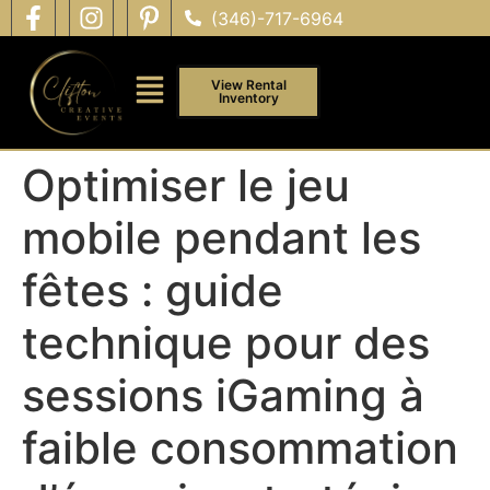
(346)-717-6964
View Rental
Inventory
Optimiser le jeu
mobile pendant les
fêtes : guide
technique pour des
sessions iGaming à
faible consommation