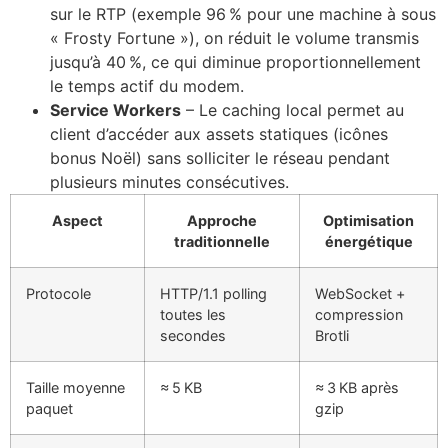
sur le RTP (exemple 96 % pour une machine à sous
« Frosty Fortune »), on réduit le volume transmis
jusqu’à 40 %, ce qui diminue proportionnellement
le temps actif du modem.
Service Workers
– Le caching local permet au
client d’accéder aux assets statiques (icônes
bonus Noël) sans solliciter le réseau pendant
plusieurs minutes consécutives.
Aspect
Approche
Optimisation
traditionnelle
énergétique
Protocole
HTTP/1.1 polling
WebSocket +
toutes les
compression
secondes
Brotli
Taille moyenne
≈ 5 KB
≈ 3 KB après
paquet
gzip