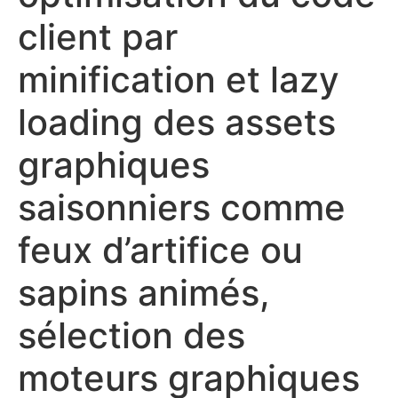
client par
minification et lazy
loading des assets
graphiques
saisonniers comme
feux d’artifice ou
sapins animés,
sélection des
moteurs graphiques