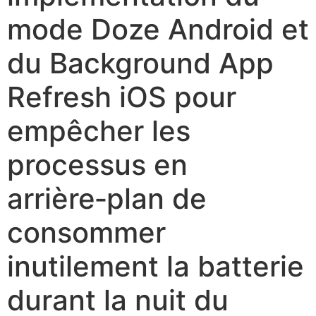
mode Doze Android et
du Background App
Refresh iOS pour
empêcher les
processus en
arrière‑plan de
consommer
inutilement la batterie
durant la nuit du