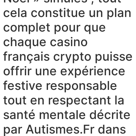
cela constitue un plan
complet pour que
chaque casino
français crypto puisse
offrir une expérience
festive responsable
tout en respectant la
santé mentale décrite
par Autismes.Fr dans