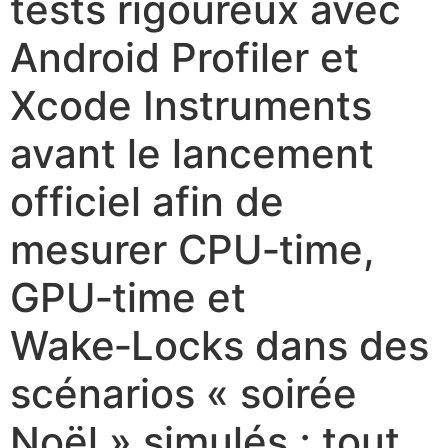
tests rigoureux avec
Android Profiler et
Xcode Instruments
avant le lancement
officiel afin de
mesurer CPU‑time,
GPU‑time et
Wake‑Locks dans des
scénarios « soirée
Noël » simulés ; tout