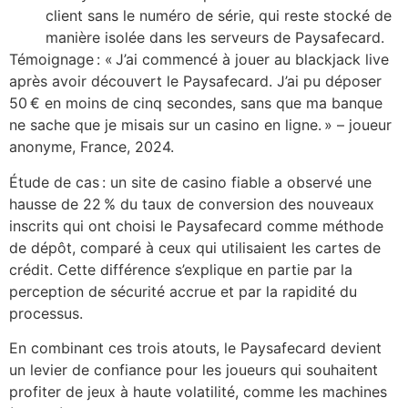
client sans le numéro de série, qui reste stocké de
manière isolée dans les serveurs de Paysafecard.
Témoignage : « J’ai commencé à jouer au blackjack live
après avoir découvert le Paysafecard. J’ai pu déposer
50 € en moins de cinq secondes, sans que ma banque
ne sache que je misais sur un casino en ligne. » – joueur
anonyme, France, 2024.
Étude de cas : un site de casino fiable a observé une
hausse de 22 % du taux de conversion des nouveaux
inscrits qui ont choisi le Paysafecard comme méthode
de dépôt, comparé à ceux qui utilisaient les cartes de
crédit. Cette différence s’explique en partie par la
perception de sécurité accrue et par la rapidité du
processus.
En combinant ces trois atouts, le Paysafecard devient
un levier de confiance pour les joueurs qui souhaitent
profiter de jeux à haute volatilité, comme les machines