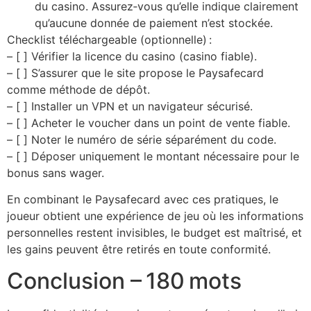
du casino. Assurez‑vous qu’elle indique clairement
qu’aucune donnée de paiement n’est stockée.
Checklist téléchargeable (optionnelle) :
– [ ] Vérifier la licence du casino (casino fiable).
– [ ] S’assurer que le site propose le Paysafecard
comme méthode de dépôt.
– [ ] Installer un VPN et un navigateur sécurisé.
– [ ] Acheter le voucher dans un point de vente fiable.
– [ ] Noter le numéro de série séparément du code.
– [ ] Déposer uniquement le montant nécessaire pour le
bonus sans wager.
En combinant le Paysafecard avec ces pratiques, le
joueur obtient une expérience de jeu où les informations
personnelles restent invisibles, le budget est maîtrisé, et
les gains peuvent être retirés en toute conformité.
Conclusion – 180 mots