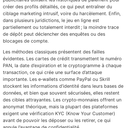
créer des profils détaillés, ce qui peut entraîner du
ciblage marketing intrusif, voire du harcèlement. Enfin,
dans plusieurs juridictions, le jeu en ligne est
partiellement ou totalement interdit ; la moindre trace
de dépôt peut déclencher des enquêtes ou des
blocages de compte.
Les méthodes classiques présentent des failles
évidentes. Les cartes de crédit transmettent le numéro
PAN, la date d’expiration et le cryptogramme à chaque
transaction, ce qui crée une surface d’attaque
importante. Les e‑wallets comme PayPal ou Skrill
stockent les informations d’identité dans leurs bases de
données, et bien que souvent sécurisées, elles restent
des cibles attrayantes. Les crypto‑monnaies offrent un
anonymat théorique, mais la plupart des plateformes
exigent une vérification KYC (Know Your Customer)
avant de pouvoir les déposer ou les retirer, ce qui
annule l’avantage de confidentialité.