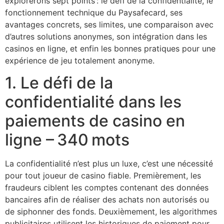
explorerons sept points : le défi de la confidentialité, le
fonctionnement technique du Paysafecard, ses
avantages concrets, ses limites, une comparaison avec
d’autres solutions anonymes, son intégration dans les
casinos en ligne, et enfin les bonnes pratiques pour une
expérience de jeu totalement anonyme.
1. Le défi de la
confidentialité dans les
paiements de casino en
ligne – 340 mots
La confidentialité n’est plus un luxe, c’est une nécessité
pour tout joueur de casino fiable. Premièrement, les
fraudeurs ciblent les comptes contenant des données
bancaires afin de réaliser des achats non autorisés ou
de siphonner des fonds. Deuxièmement, les algorithmes
publicitaires utilisent les historiques de paiement pour