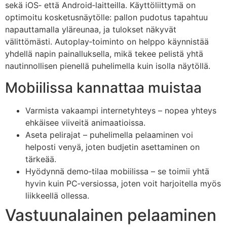
sekä iOS‑ että Android‑laitteilla. Käyttöliittymä on
optimoitu kosketusnäytölle: pallon pudotus tapahtuu
napauttamalla yläreunaa, ja tulokset näkyvät
välittömästi. Autoplay‑toiminto on helppo käynnistää
yhdellä napin painalluksella, mikä tekee pelistä yhtä
nautinnollisen pienellä puhelimella kuin isolla näytöllä.
Mobiilissa kannattaa muistaa
Varmista vakaampi internetyhteys – nopea yhteys
ehkäisee viiveitä animaatioissa.
Aseta pelirajat – puhelimella pelaaminen voi
helposti venyä, joten budjetin asettaminen on
tärkeää.
Hyödynnä demo‑tilaa mobiilissa – se toimii yhtä
hyvin kuin PC‑versiossa, joten voit harjoitella myös
liikkeellä ollessa.
Vastuunalainen pelaaminen