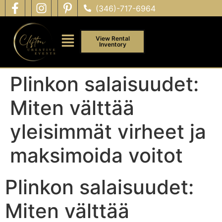
(346)-717-6964
View Rental
Inventory
Plinkon salaisuudet:
Miten välttää
yleisimmät virheet ja
maksimoida voitot
Plinkon salaisuudet:
Miten välttää