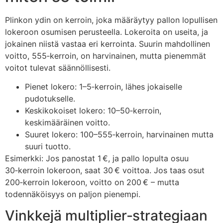
Plinkon ydin on kerroin, joka määräytyy pallon lopullisen
lokeroon osumisen perusteella. Lokeroita on useita, ja
jokainen niistä vastaa eri kerrointa. Suurin mahdollinen
voitto, 555‑kerroin, on harvinainen, mutta pienemmät
voitot tulevat säännöllisesti.
Pienet lokero: 1–5‑kerroin, lähes jokaiselle
pudotukselle.
Keskikokoiset lokero: 10–50‑kerroin,
keskimääräinen voitto.
Suuret lokero: 100–555‑kerroin, harvinainen mutta
suuri tuotto.
Esimerkki: Jos panostat 1 €, ja pallo lopulta osuu
30‑kerroin lokeroon, saat 30 € voittoa. Jos taas osut
200‑kerroin lokeroon, voitto on 200 € – mutta
todennäköisyys on paljon pienempi.
Vinkkejä multiplier‑strategiaan