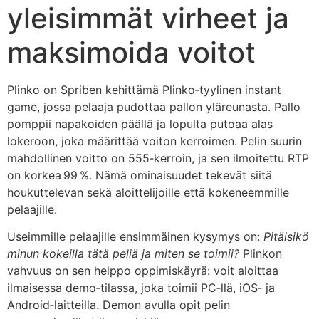
yleisimmät virheet ja
maksimoida voitot
Plinko on Spriben kehittämä Plinko‑tyylinen instant
game, jossa pelaaja pudottaa pallon yläreunasta. Pallo
pomppii napakoiden päällä ja lopulta putoaa alas
lokeroon, joka määrittää voiton kerroimen. Pelin suurin
mahdollinen voitto on 555‑kerroin, ja sen ilmoitettu RTP
on korkea 99 %. Nämä ominaisuudet tekevät siitä
houkuttelevan sekä aloittelijoille että kokeneemmille
pelaajille.
Useimmille pelaajille ensimmäinen kysymys on:
Pitäisikö
minun kokeilla tätä peliä ja miten se toimii?
Plinkon
vahvuus on sen helppo oppimiskäyrä: voit aloittaa
ilmaisessa demo‑tilassa, joka toimii PC‑llä, iOS‑ ja
Android‑laitteilla. Demon avulla opit pelin