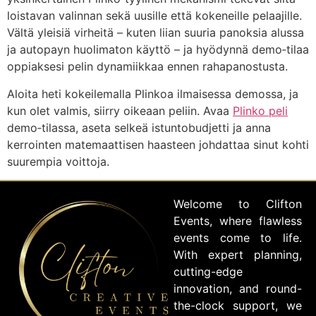
loistavan valinnan sekä uusille että kokeneille pelaajille.
Vältä yleisiä virheitä – kuten liian suuria panoksia alussa
ja autopayn huolimaton käyttö – ja hyödynnä demo‑tilaa
oppiaksesi pelin dynamiikkaa ennen rahapanostusta.
Aloita heti kokeilemalla Plinkoa ilmaisessa demossa, ja
kun olet valmis, siirry oikeaan peliin. Avaa
Plinko peli
demo‑tilassa, aseta selkeä istuntobudjetti ja anna
kerrointen matemaattisen haasteen johdattaa sinut kohti
suurempia voittoja.
Welcome to Clifton
Events, where flawless
events come to life.
With expert planning,
cutting-edge
innovation, and round-
the-clock support, we