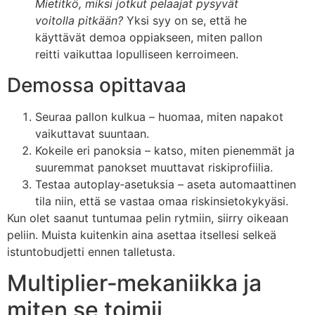
Mietitkö, miksi jotkut pelaajat pysyvät
voitolla pitkään?
Yksi syy on se, että he
käyttävät demoa oppiakseen, miten pallon
reitti vaikuttaa lopulliseen kerroimeen.
Demossa opittavaa
Seuraa pallon kulkua – huomaa, miten napakot
vaikuttavat suuntaan.
Kokeile eri panoksia – katso, miten pienemmät ja
suuremmat panokset muuttavat riskiprofiilia.
Testaa autoplay‑asetuksia – aseta automaattinen
tila niin, että se vastaa omaa riskinsietokykyäsi.
Kun olet saanut tuntumaa pelin rytmiin, siirry oikeaan
peliin. Muista kuitenkin aina asettaa itsellesi selkeä
istuntobudjetti ennen talletusta.
Multiplier‑mekaniikka ja
miten se toimii