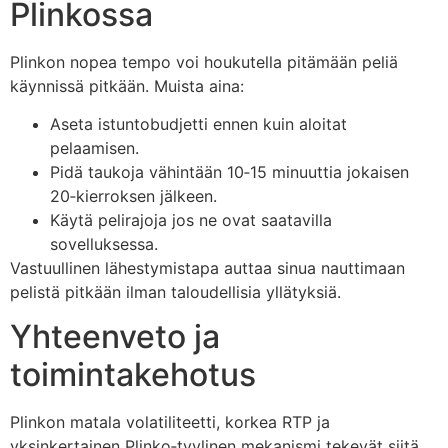
Plinkossa
Plinkon nopea tempo voi houkutella pitämään peliä
käynnissä pitkään. Muista aina:
Aseta istuntobudjetti ennen kuin aloitat
pelaamisen.
Pidä taukoja vähintään 10‑15 minuuttia jokaisen
20‑kierroksen jälkeen.
Käytä pelirajoja jos ne ovat saatavilla
sovelluksessa.
Vastuullinen lähestymistapa auttaa sinua nauttimaan
pelistä pitkään ilman taloudellisia yllätyksiä.
Yhteenveto ja
toimintakehotus
Plinkon matala volatiliteetti, korkea RTP ja
yksinkertainen Plinko‑tyylinen mekanismi tekevät siitä