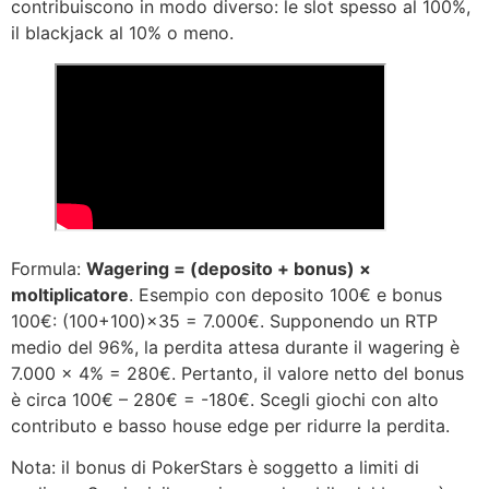
contribuiscono in modo diverso: le slot spesso al 100%,
il blackjack al 10% o meno.
Formula:
Wagering = (deposito + bonus) ×
moltiplicatore
. Esempio con deposito 100€ e bonus
100€: (100+100)×35 = 7.000€. Supponendo un RTP
medio del 96%, la perdita attesa durante il wagering è
7.000 × 4% = 280€. Pertanto, il valore netto del bonus
è circa 100€ – 280€ = -180€. Scegli giochi con alto
contributo e basso house edge per ridurre la perdita.
Nota: il bonus di PokerStars è soggetto a limiti di