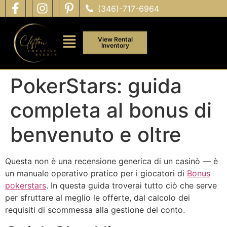
(346)-717-6964
View Rental
Inventory
PokerStars: guida
completa al bonus di
benvenuto e oltre
Questa non è una recensione generica di un casinò — è
un manuale operativo pratico per i giocatori di
Bonus
pokerstars
. In questa guida troverai tutto ciò che serve
per sfruttare al meglio le offerte, dal calcolo dei
requisiti di scommessa alla gestione del conto.