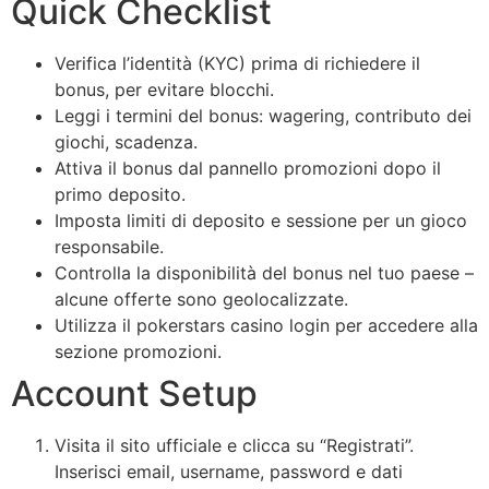
Quick Checklist
Verifica l’identità (KYC) prima di richiedere il
bonus, per evitare blocchi.
Leggi i termini del bonus: wagering, contributo dei
giochi, scadenza.
Attiva il bonus dal pannello promozioni dopo il
primo deposito.
Imposta limiti di deposito e sessione per un gioco
responsabile.
Controlla la disponibilità del bonus nel tuo paese –
alcune offerte sono geolocalizzate.
Utilizza il pokerstars casino login per accedere alla
sezione promozioni.
Account Setup
Visita il sito ufficiale e clicca su “Registrati”.
Inserisci email, username, password e dati