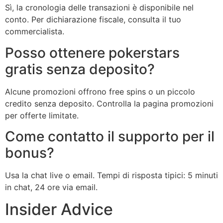
Sì, la cronologia delle transazioni è disponibile nel
conto. Per dichiarazione fiscale, consulta il tuo
commercialista.
Posso ottenere pokerstars
gratis senza deposito?
Alcune promozioni offrono free spins o un piccolo
credito senza deposito. Controlla la pagina promozioni
per offerte limitate.
Come contatto il supporto per il
bonus?
Usa la chat live o email. Tempi di risposta tipici: 5 minuti
in chat, 24 ore via email.
Insider Advice