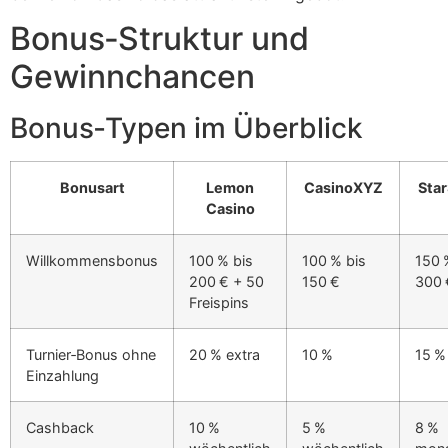
Bonus‑Struktur und
Gewinnchancen
Bonus‑Typen im Überblick
Bonusart
Lemon
CasinoXYZ
Star
Casino
Willkommensbonus
100 % bis
100 % bis
150 
200 € + 50
150 €
300 
Freispins
Turnier‑Bonus ohne
20 % extra
10 %
15 %
Einzahlung
Cashback
10 %
5 %
8 %