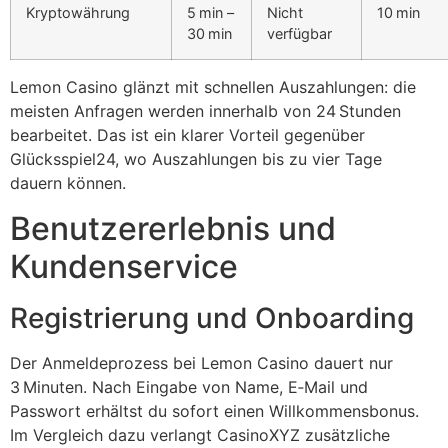
Kryptowährung
5 min –
Nicht
10 min
30 min
verfügbar
Lemon Casino glänzt mit schnellen Auszahlungen: die
meisten Anfragen werden innerhalb von 24 Stunden
bearbeitet. Das ist ein klarer Vorteil gegenüber
Glücksspiel24, wo Auszahlungen bis zu vier Tage
dauern können.
Benutzererlebnis und
Kundenservice
Registrierung und Onboarding
Der Anmeldeprozess bei Lemon Casino dauert nur
3 Minuten. Nach Eingabe von Name, E‑Mail und
Passwort erhältst du sofort einen Willkommensbonus.
Im Vergleich dazu verlangt CasinoXYZ zusätzliche