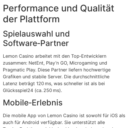
Performance und Qualität
der Plattform
Spielauswahl und
Software‑Partner
Lemon Casino arbeitet mit den Top‑Entwicklern
zusammen: NetEnt, Play’n GO, Microgaming und
Pragmatic Play. Diese Partner liefern hochwertige
Grafiken und stabile Server. Die durchschnittliche
Latenz beträgt 120 ms, was schneller ist als bei
Glücksspiel24 (ca. 250 ms).
Mobile‑Erlebnis
Die mobile App von Lemon Casino ist sowohl für iOS als
auch für Android verfügbar. Sie unterstützt alle