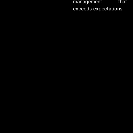
management that
exceeds expectations.