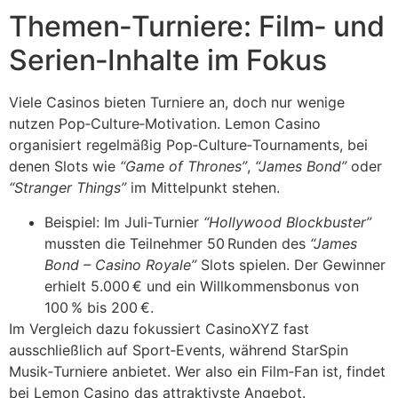
Themen‑Turniere: Film‑ und
Serien‑Inhalte im Fokus
Viele Casinos bieten Turniere an, doch nur wenige
nutzen Pop‑Culture‑Motivation. Lemon Casino
organisiert regelmäßig Pop‑Culture‑Tournaments, bei
denen Slots wie
“Game of Thrones”
,
“James Bond”
oder
“Stranger Things”
im Mittelpunkt stehen.
Beispiel: Im Juli‑Turnier
“Hollywood Blockbuster”
mussten die Teilnehmer 50 Runden des
“James
Bond – Casino Royale”
Slots spielen. Der Gewinner
erhielt 5.000 € und ein Willkommensbonus von
100 % bis 200 €.
Im Vergleich dazu fokussiert CasinoXYZ fast
ausschließlich auf Sport‑Events, während StarSpin
Musik‑Turniere anbietet. Wer also ein Film‑Fan ist, findet
bei Lemon Casino das attraktivste Angebot.