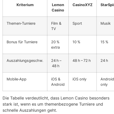
Kriterium
Lemon
CasinoXYZ
StarSpi
Casino
Themen‑Turniere
Film &
Sport
Musik
TV
Bonus für Turniere
20 %
10 %
15 %
extra
Auszahlungsgeschw.
24 h –
48 h – 72 h
24 h
48 h
Mobile‑App
iOS &
iOS only
Android
Android
only
Die Tabelle verdeutlicht, dass Lemon Casino besonders
stark ist, wenn es um themenbezogene Turniere und
schnelle Auszahlungen geht.