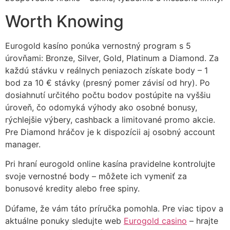
Worth Knowing
Eurogold kasíno ponúka vernostný program s 5
úrovňami: Bronze, Silver, Gold, Platinum a Diamond. Za
každú stávku v reálnych peniazoch získate body – 1
bod za 10 € stávky (presný pomer závisí od hry). Po
dosiahnutí určitého počtu bodov postúpite na vyššiu
úroveň, čo odomyká výhody ako osobné bonusy,
rýchlejšie výbery, cashback a limitované promo akcie.
Pre Diamond hráčov je k dispozícii aj osobný account
manager.
Pri hraní eurogold online kasína pravidelne kontrolujte
svoje vernostné body – môžete ich vymeniť za
bonusové kredity alebo free spiny.
Dúfame, že vám táto príručka pomohla. Pre viac tipov a
aktuálne ponuky sledujte web
Eurogold casino
– hrajte