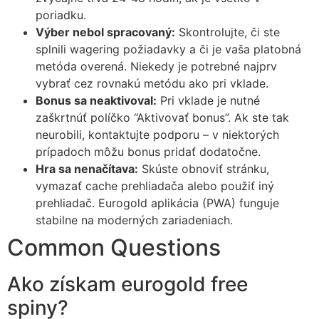
poriadku.
Výber nebol spracovaný:
Skontrolujte, či ste
splnili wagering požiadavky a či je vaša platobná
metóda overená. Niekedy je potrebné najprv
vybrať cez rovnakú metódu ako pri vklade.
Bonus sa neaktivoval:
Pri vklade je nutné
zaškrtnúť políčko “Aktivovať bonus”. Ak ste tak
neurobili, kontaktujte podporu – v niektorých
prípadoch môžu bonus pridať dodatočne.
Hra sa nenačítava:
Skúste obnoviť stránku,
vymazať cache prehliadača alebo použiť iný
prehliadač. Eurogold aplikácia (PWA) funguje
stabilne na moderných zariadeniach.
Common Questions
Ako získam eurogold free
spiny?