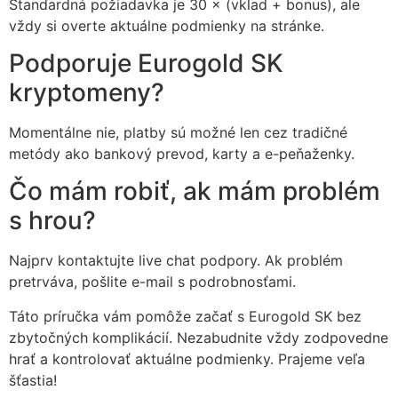
Štandardná požiadavka je 30 × (vklad + bonus), ale
vždy si overte aktuálne podmienky na stránke.
Podporuje Eurogold SK
kryptomeny?
Momentálne nie, platby sú možné len cez tradičné
metódy ako bankový prevod, karty a e-peňaženky.
Čo mám robiť, ak mám problém
s hrou?
Najprv kontaktujte live chat podpory. Ak problém
pretrváva, pošlite e-mail s podrobnosťami.
Táto príručka vám pomôže začať s Eurogold SK bez
zbytočných komplikácií. Nezabudnite vždy zodpovedne
hrať a kontrolovať aktuálne podmienky. Prajeme veľa
šťastia!