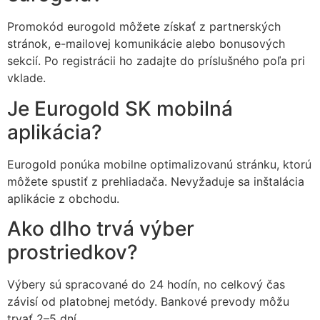
Promokód eurogold môžete získať z partnerských
stránok, e-mailovej komunikácie alebo bonusových
sekcií. Po registrácii ho zadajte do príslušného poľa pri
vklade.
Je Eurogold SK mobilná
aplikácia?
Eurogold ponúka mobilne optimalizovanú stránku, ktorú
môžete spustiť z prehliadača. Nevyžaduje sa inštalácia
aplikácie z obchodu.
Ako dlho trvá výber
prostriedkov?
Výbery sú spracované do 24 hodín, no celkový čas
závisí od platobnej metódy. Bankové prevody môžu
trvať 2–5 dní.