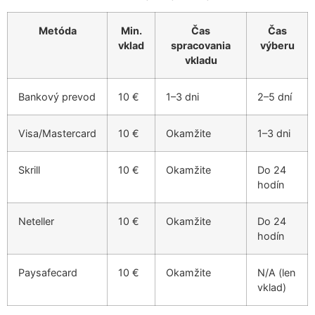
Metóda
Min.
Čas
Čas
vklad
spracovania
výberu
vkladu
Bankový prevod
10 €
1–3 dni
2–5 dní
Visa/Mastercard
10 €
Okamžite
1–3 dni
Skrill
10 €
Okamžite
Do 24
hodín
Neteller
10 €
Okamžite
Do 24
hodín
Paysafecard
10 €
Okamžite
N/A (len
vklad)