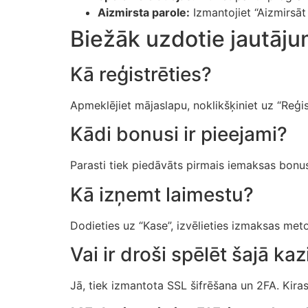
Aizmirsta parole:
Izmantojiet “Aizmirsāt
Biežāk uzdotie jautāju
Kā reģistrēties?
Apmeklējiet mājaslapu, noklikšķiniet uz “Reģis
Kādi bonusi ir pieejami?
Parasti tiek piedāvāts pirmais iemaksas bonus
Kā izņemt laimestu?
Dodieties uz “Kase”, izvēlieties izmaksas meto
Vai ir droši spēlēt šajā ka
Jā, tiek izmantota SSL šifrēšana un 2FA. Kir