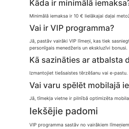
Kāda ir minimālā iemaksa
Minimālā iemaksa ir 10 € lielākajai daļai meto
Vai ir VIP programma?
Jā, pastāv vairāki VIP līmeņi, kas tiek sasnie
personīgais menedžeris un ekskluzīvi bonusi.
Kā sazināties ar atbalsta 
Izmantojiet tiešsaistes tērzēšanu vai e-pastu.
Vai varu spēlēt mobilajā i
Jā, tīmekļa vietne ir pilnībā optimizēta mobi
Iekšējie padomi
VIP programma sastāv no vairākiem līmeņiem: B