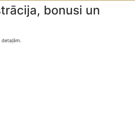
trācija, bonusi un
m detaļām.