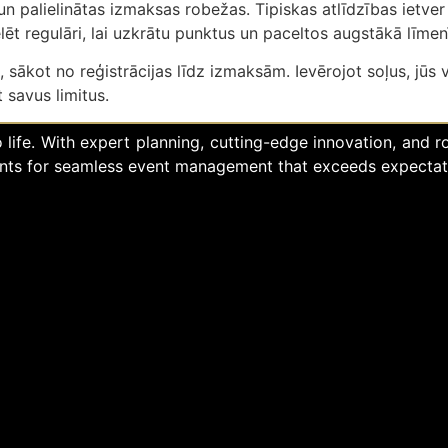
n palielinātas izmaksas robežas. Tipiskas atlīdzības ietve
ēt regulāri, lai uzkrātu punktus un paceltos augstākā līmen
 sākot no reģistrācijas līdz izmaksām. Ievērojot soļus, jūs v
t savus limitus.
life. With expert planning, cutting-edge innovation, and 
vents for seamless event management that exceeds expectat