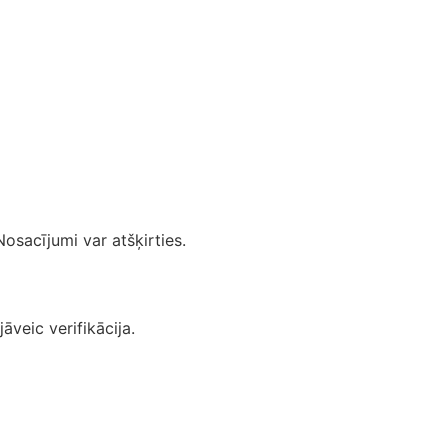
osacījumi var atšķirties.
āveic verifikācija.