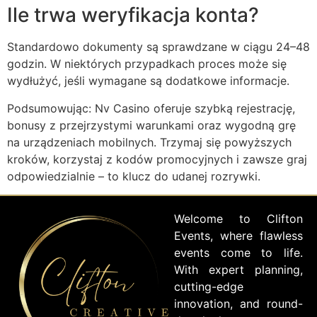
Ile trwa weryfikacja konta?
Standardowo dokumenty są sprawdzane w ciągu 24–48
godzin. W niektórych przypadkach proces może się
wydłużyć, jeśli wymagane są dodatkowe informacje.
Podsumowując: Nv Casino oferuje szybką rejestrację,
bonusy z przejrzystymi warunkami oraz wygodną grę
na urządzeniach mobilnych. Trzymaj się powyższych
kroków, korzystaj z kodów promocyjnych i zawsze graj
odpowiedzialnie – to klucz do udanej rozrywki.
Welcome to Clifton
Events, where flawless
events come to life.
With expert planning,
cutting-edge
innovation, and round-