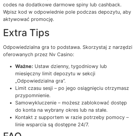
codes na dodatkowe darmowe spiny lub cashback.
Wpisz kod w odpowiednie pole podczas depozytu, aby
aktywować promocję.
Extra Tips
Odpowiedzialna gra to podstawa. Skorzystaj z narzędzi
oferowanych przez Nv Casino:
Ważne:
Ustaw dzienny, tygodniowy lub
miesięczny limit depozytu w sekcji
„Odpowiedzialna gra”.
Limit czasu sesji – po jego osiągnięciu otrzymasz
przypomnienie.
Samowykluczenie – możesz zablokować dostęp
do konta na wybrany okres lub na stałe.
Kontakt z supportem w razie potrzeby pomocy –
linie wsparcia są dostępne 24/7.