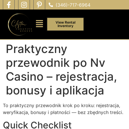
(346)-717-6964
View Rental
Inventory
Praktyczny
przewodnik po Nv
Casino – rejestracja,
bonusy i aplikacja
To praktyczny przewodnik krok po kroku: rejestracja,
weryfikacja, bonusy i płatności — bez zbędnych treści.
Quick Checklist