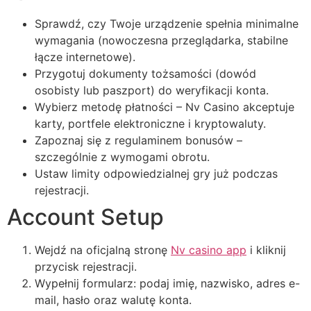
Sprawdź, czy Twoje urządzenie spełnia minimalne
wymagania (nowoczesna przeglądarka, stabilne
łącze internetowe).
Przygotuj dokumenty tożsamości (dowód
osobisty lub paszport) do weryfikacji konta.
Wybierz metodę płatności – Nv Casino akceptuje
karty, portfele elektroniczne i kryptowaluty.
Zapoznaj się z regulaminem bonusów –
szczególnie z wymogami obrotu.
Ustaw limity odpowiedzialnej gry już podczas
rejestracji.
Account Setup
Wejdź na oficjalną stronę
Nv casino app
i kliknij
przycisk rejestracji.
Wypełnij formularz: podaj imię, nazwisko, adres e-
mail, hasło oraz walutę konta.