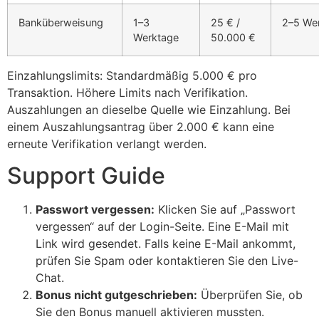
Banküberweisung
1–3
25 € /
2–5 We
Werktage
50.000 €
Einzahlungslimits: Standardmäßig 5.000 € pro
Transaktion. Höhere Limits nach Verifikation.
Auszahlungen an dieselbe Quelle wie Einzahlung. Bei
einem Auszahlungsantrag über 2.000 € kann eine
erneute Verifikation verlangt werden.
Support Guide
Passwort vergessen:
Klicken Sie auf „Passwort
vergessen“ auf der Login-Seite. Eine E-Mail mit
Link wird gesendet. Falls keine E-Mail ankommt,
prüfen Sie Spam oder kontaktieren Sie den Live-
Chat.
Bonus nicht gutgeschrieben:
Überprüfen Sie, ob
Sie den Bonus manuell aktivieren mussten.