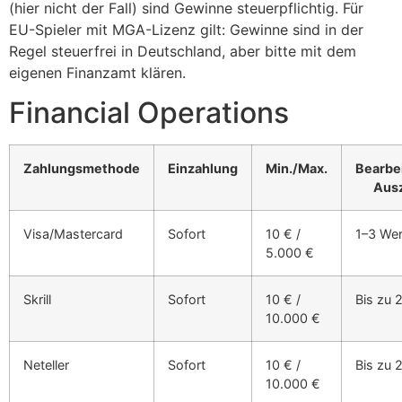
(hier nicht der Fall) sind Gewinne steuerpflichtig. Für
EU-Spieler mit MGA-Lizenz gilt: Gewinne sind in der
Regel steuerfrei in Deutschland, aber bitte mit dem
eigenen Finanzamt klären.
Financial Operations
Zahlungsmethode
Einzahlung
Min./Max.
Bearbe
Aus
Visa/Mastercard
Sofort
10 € /
1–3 We
5.000 €
Skrill
Sofort
10 € /
Bis zu 
10.000 €
Neteller
Sofort
10 € /
Bis zu 
10.000 €