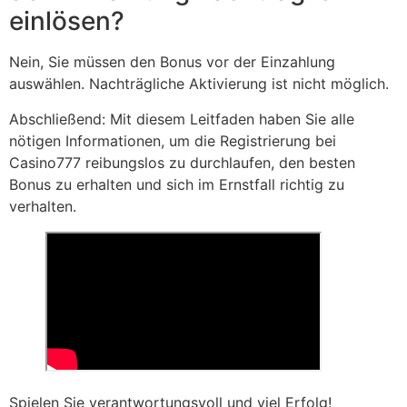
einlösen?
Nein, Sie müssen den Bonus vor der Einzahlung
auswählen. Nachträgliche Aktivierung ist nicht möglich.
Abschließend: Mit diesem Leitfaden haben Sie alle
nötigen Informationen, um die Registrierung bei
Casino777 reibungslos zu durchlaufen, den besten
Bonus zu erhalten und sich im Ernstfall richtig zu
verhalten.
Spielen Sie verantwortungsvoll und viel Erfolg!