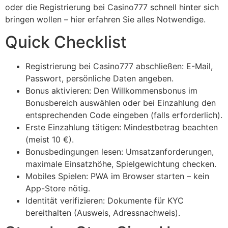
oder die Registrierung bei Casino777 schnell hinter sich
bringen wollen – hier erfahren Sie alles Notwendige.
Quick Checklist
Registrierung bei Casino777 abschließen: E-Mail,
Passwort, persönliche Daten angeben.
Bonus aktivieren: Den Willkommensbonus im
Bonusbereich auswählen oder bei Einzahlung den
entsprechenden Code eingeben (falls erforderlich).
Erste Einzahlung tätigen: Mindestbetrag beachten
(meist 10 €).
Bonusbedingungen lesen: Umsatzanforderungen,
maximale Einsatzhöhe, Spielgewichtung checken.
Mobiles Spielen: PWA im Browser starten – kein
App-Store nötig.
Identität verifizieren: Dokumente für KYC
bereithalten (Ausweis, Adressnachweis).