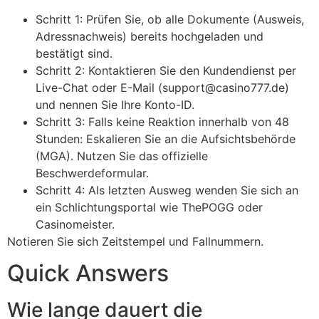
Schritt 1: Prüfen Sie, ob alle Dokumente (Ausweis,
Adressnachweis) bereits hochgeladen und
bestätigt sind.
Schritt 2: Kontaktieren Sie den Kundendienst per
Live-Chat oder E-Mail (support@casino777.de)
und nennen Sie Ihre Konto-ID.
Schritt 3: Falls keine Reaktion innerhalb von 48
Stunden: Eskalieren Sie an die Aufsichtsbehörde
(MGA). Nutzen Sie das offizielle
Beschwerdeformular.
Schritt 4: Als letzten Ausweg wenden Sie sich an
ein Schlichtungsportal wie ThePOGG oder
Casinomeister.
Notieren Sie sich Zeitstempel und Fallnummern.
Quick Answers
Wie lange dauert die