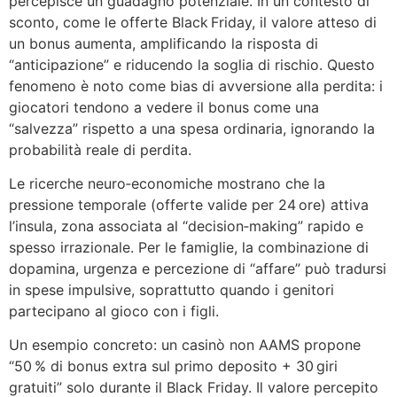
percepisce un guadagno potenziale. In un contesto di
sconto, come le offerte Black Friday, il valore atteso di
un bonus aumenta, amplificando la risposta di
“anticipazione” e riducendo la soglia di rischio. Questo
fenomeno è noto come bias di avversione alla perdita: i
giocatori tendono a vedere il bonus come una
“salvezza” rispetto a una spesa ordinaria, ignorando la
probabilità reale di perdita.
Le ricerche neuro‑economiche mostrano che la
pressione temporale (offerte valide per 24 ore) attiva
l’insula, zona associata al “decision‑making” rapido e
spesso irrazionale. Per le famiglie, la combinazione di
dopamina, urgenza e percezione di “affare” può tradursi
in spese impulsive, soprattutto quando i genitori
partecipano al gioco con i figli.
Un esempio concreto: un casinò non AAMS propone
“50 % di bonus extra sul primo deposito + 30 giri
gratuiti” solo durante il Black Friday. Il valore percepito