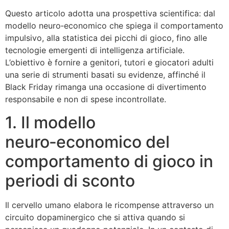
Questo articolo adotta una prospettiva scientifica: dal
modello neuro‑economico che spiega il comportamento
impulsivo, alla statistica dei picchi di gioco, fino alle
tecnologie emergenti di intelligenza artificiale.
L’obiettivo è fornire a genitori, tutori e giocatori adulti
una serie di strumenti basati su evidenze, affinché il
Black Friday rimanga una occasione di divertimento
responsabile e non di spese incontrollate.
1. Il modello
neuro‑economico del
comportamento di gioco in
periodi di sconto
Il cervello umano elabora le ricompense attraverso un
circuito dopaminergico che si attiva quando si