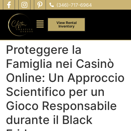
(346)-717-6964
View Rental
Inventory
Proteggere la
Famiglia nei Casinò
Online: Un Approccio
Scientifico per un
Gioco Responsabile
durante il Black