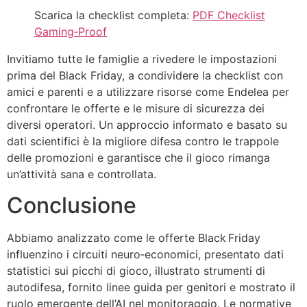
Scarica la checklist completa:
PDF Checklist
Gaming‑Proof
Invitiamo tutte le famiglie a rivedere le impostazioni
prima del Black Friday, a condividere la checklist con
amici e parenti e a utilizzare risorse come Endelea per
confrontare le offerte e le misure di sicurezza dei
diversi operatori. Un approccio informato e basato su
dati scientifici è la migliore difesa contro le trappole
delle promozioni e garantisce che il gioco rimanga
un’attività sana e controllata.
Conclusione
Abbiamo analizzato come le offerte Black Friday
influenzino i circuiti neuro‑economici, presentato dati
statistici sui picchi di gioco, illustrato strumenti di
autodifesa, fornito linee guida per genitori e mostrato il
ruolo emergente dell’AI nel monitoraggio. Le normative