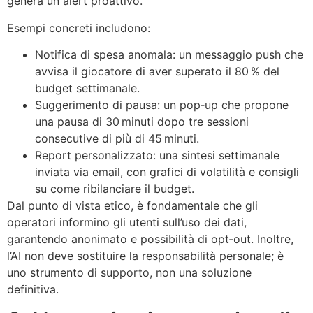
genera un alert proattivo.
Esempi concreti includono:
Notifica di spesa anomala: un messaggio push che
avvisa il giocatore di aver superato il 80 % del
budget settimanale.
Suggerimento di pausa: un pop‑up che propone
una pausa di 30 minuti dopo tre sessioni
consecutive di più di 45 minuti.
Report personalizzato: una sintesi settimanale
inviata via email, con grafici di volatilità e consigli
su come ribilanciare il budget.
Dal punto di vista etico, è fondamentale che gli
operatori informino gli utenti sull’uso dei dati,
garantendo anonimato e possibilità di opt‑out. Inoltre,
l’AI non deve sostituire la responsabilità personale; è
uno strumento di supporto, non una soluzione
definitiva.