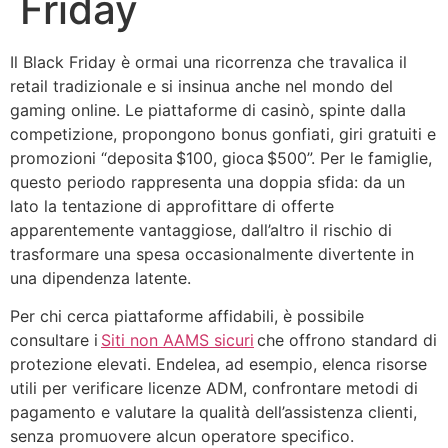
Friday
Il Black Friday è ormai una ricorrenza che travalica il
retail tradizionale e si insinua anche nel mondo del
gaming online. Le piattaforme di casinò, spinte dalla
competizione, propongono bonus gonfiati, giri gratuiti e
promozioni “deposita $100, gioca $500”. Per le famiglie,
questo periodo rappresenta una doppia sfida: da un
lato la tentazione di approfittare di offerte
apparentemente vantaggiose, dall’altro il rischio di
trasformare una spesa occasionalmente divertente in
una dipendenza latente.
Per chi cerca piattaforme affidabili, è possibile
consultare i
Siti non AAMS sicuri
che offrono standard di
protezione elevati. Endelea, ad esempio, elenca risorse
utili per verificare licenze ADM, confrontare metodi di
pagamento e valutare la qualità dell’assistenza clienti,
senza promuovere alcun operatore specifico.