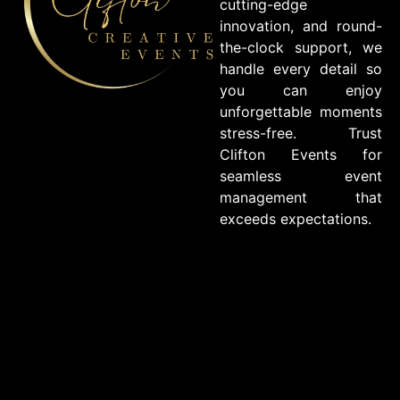
cutting-edge
innovation, and round-
the-clock support, we
handle every detail so
you can enjoy
unforgettable moments
stress-free. Trust
Clifton Events for
seamless event
management that
exceeds expectations.