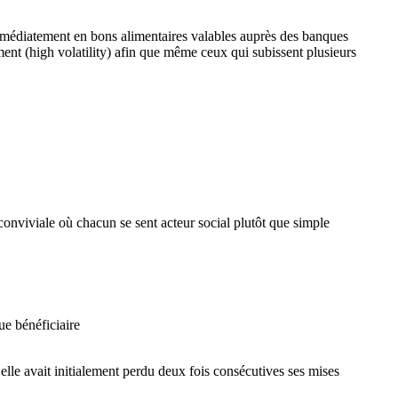
mmédiatement en bons alimentaires valables auprès des banques
ément (high volatility) afin que même ceux qui subissent plusieurs
nviviale où chacun se sent acteur social plutôt que simple
ue bénéficiaire
elle avait initialement perdu deux fois consécutives ses mises