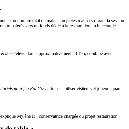
»
elle au nombre total de mains complètes réalisées durant la session
ont transférés vers un fonds dédié à la restauration architecturale
nt récolté s’élève donc approximativement à €195, combiné avec
utoriels mini‑jeu Pai Gow
afin sensibiliser visiteurs et joueurs quant
 explique Mylène D., conservatrice chargée du projet restauration.
ux de table »