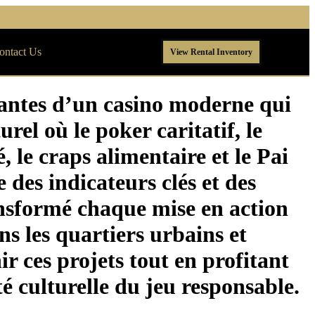
ontact Us
View Rental Inventory
irantes d’un casino moderne qui
l où le poker caritatif, le
 le craps alimentaire et le Pai
 des indicateurs clés et des
ansformé chaque mise en action
ns les quartiers urbains et
ir ces projets tout en profitant
é culturelle du jeu responsable.