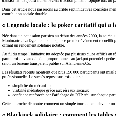
transforment aujourd’hui en leviers d’action philanthropique lors du p
Dans cet article nous passerons au crible sept initiatives concrètes men
contribution sociale durable.
« Légende locale : le poker caritatif qui a
Née dans un petit salon parisien au début des années 2000, la soirée «
Montmartre. La légende raconte que ce premier événement recueillit 
offrant un rendement solidaire notable.
Au fil du temps l’initiative fut adoptée par plusieurs clubs affiliés
parmi trois niveaux de don proportionnels au jackpot potentiel : petit
selon un barème transparent publié sur Alancienne.Co.
Les résultats récents montrent que plus 150 000 participants ont misé 
professionnelle. Le succès repose sur trois piliers :
simplicité du mécanisme
visibilité médiatique grâce aux réseaux sociaux
confiance renforcée par l’affichage du RTP réel sur chaque part
Cette approche démontre comment un simple tournoi peut devenir un 
« Blackjack solidaire : comment les tables 