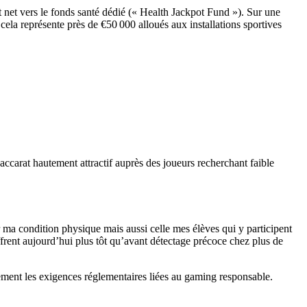
net vers le fonds santé dédié (« Health Jackpot Fund »). Sur une
ela représente près de €50 000 alloués aux installations sportives
ccarat hautement attractif auprès des joueurs recherchant faible
ma condition physique mais aussi celle mes élèves qui y participent
frent aujourd’hui plus tôt qu’avant détectage précoce chez plus de
tement les exigences réglementaires liées au gaming responsable.