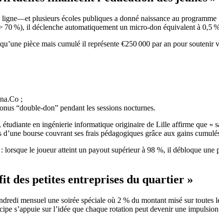
 ligne—et plusieurs écoles publiques a donné naissance au programme 
e (> 70 %), il déclenche automatiquement un micro‑don équivalent à 0,5 
une pièce mais cumulé il représente €250 000 par an pour soutenir vin
​na.Co ;
bonus “double‑don” pendant les sessions nocturnes.
., étudiante en ingénierie informatique originaire de Lille affirme que «
une bourse couvrant ses frais pédagogiques grâce aux gains cumulés lors
orsque le joueur atteint un payout supérieur à 98 %, il débloque une pr
t des petites entreprises du quartier »
redi mensuel une soirée spéciale où 2 % du montant misé sur toutes l
ncipe s’appuie sur l’idée que chaque rotation peut devenir une impulsio