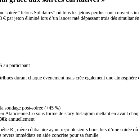
 soirée “Jetons Solidaires” où tous les jetons perdus sont convertis i
,8 € par jeton éliminé lors d’un lancer raté dépassant trois dés simultan
 au participant
tribués durant chaque événement mais crée également une atmosphère co
a sondage post‑soirée (+45 %)
 par Alancienne.Co sous forme de story Instagram mettant en avant chaq
30k
annuellement
ie R., mère célibataire ayant reçu plusieurs bons lors d’une soirée où 
s revers immédiats en aide concrète pour sa famille.