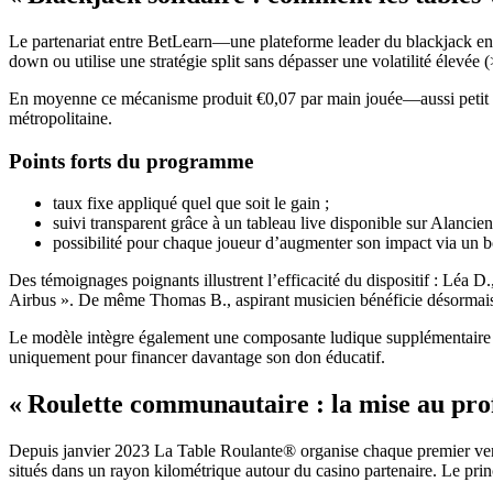
Le partenariat entre BetLearn—une plateforme leader du blackjack en
down ou utilise une stratégie split sans dépasser une volatilité élevé
En moyenne ce mécanisme produit €0,07 par main jouée—aussi petit qu’
métropolitaine.
Points forts du programme
taux fixe appliqué quel que soit le gain ;
suivi transparent grâce à un tableau live disponible sur Alancien
possibilité pour chaque joueur d’augmenter son impact via un 
Des témoignages poignants illustrent l’efficacité du dispositif : Léa D
Airbus ». De même Thomas B., aspirant musicien bénéficie désormais d’
Le modèle intègre également une composante ludique supplémentaire : l
uniquement pour financer davantage son don éducatif.
« Roulette communautaire : la mise au profi
Depuis janvier 2023 La Table Roulante® organise chaque premier vend
situés dans un rayon kilométrique autour du casino partenaire. Le pri