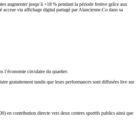
 ventes augmenter jusqu’à +18 % pendant la période festive grâce aux
é accrue via affichage digital partagé par Alancienne.Co dans sa
s l’économie circulaire du quartier.
uire gratuitement tandis que leurs performances sont diffusées live sur
 en contribution directe vers deux centres sportifs publics ainsi que