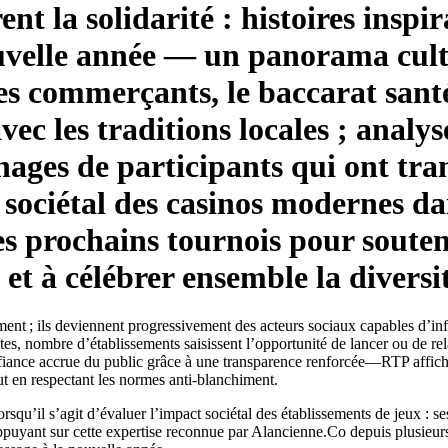
ent la solidarité : histoires insp
velle année — un panorama culture
es commerçants, le baccarat santé,
c les traditions locales ; analyse
ages de participants qui ont tr
 sociétal des casinos modernes da
es prochains tournois pour souten
et à célébrer ensemble la diversit
ment ; ils deviennent progressivement des acteurs sociaux capables d’inf
s fêtes, nombre d’établissements saisissent l’opportunité de lancer ou de 
iance accrue du public grâce à une transparence renforcée—RTP affiché
ut en respectant les normes anti‑blanchiment.
squ’il s’agit d’évaluer l’impact sociétal des établissements de jeux : 
uyant sur cette expertise reconnue par Alancienne.Co depuis plusieurs