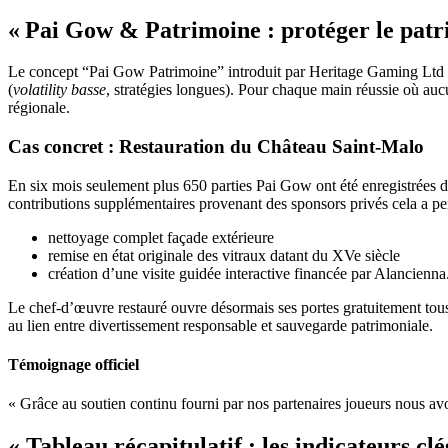
« Pai Gow & Patrimoine : protéger le patri
Le concept “Pai Gow Patrimoine” introduit par Heritage Gaming Ltd dè
(
volatility basse
, stratégies longues). Pour chaque main réussie où auc
régionale.
Cas concret : Restauration du Château Saint‑Malo
En six mois seulement plus 650 parties Pai Gow ont été enregistrées 
contributions supplémentaires provenant des sponsors privés cela a pe
nettoyage complet façade extérieure
remise en état originale des vitraux datant du XVe siècle
création d’une visite guidée interactive financée par Alancien​n
Le chef-d’œuvre restauré ouvre désormais ses portes gratuitement to
au lien entre divertissement responsable et sauvegarde patrimoniale.
Témoignage officiel
« Grâce au soutien continu fourni par nos partenaires joueurs nous av
« Tableau récapitulatif : les indicateurs clé