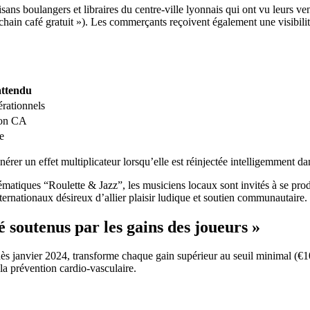
artisans boulangers et libraires du centre-ville lyonnais qui ont vu leurs
ain café gratuit »). Les commerçants reçoivent également une visibilit
attendu
rationnels
on CA
e
r un effet multiplicateur lorsqu’elle est réinjectée intelligemment dan
hématiques “Roulette & Jazz”, les musiciens locaux sont invités à se prod
ernationaux désireux d’allier plaisir ludique et soutien communautaire.
soutenus par les gains des joueurs »
 janvier 2024, transforme chaque gain supérieur au seuil minimal (€100)
 la prévention cardio‑vasculaire.