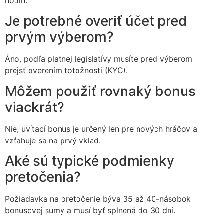
hodín.
Je potrebné overiť účet pred
prvým výberom?
Áno, podľa platnej legislatívy musíte pred výberom
prejsť overením totožnosti (KYC).
Môžem použiť rovnaký bonus
viackrát?
Nie, uvítací bonus je určený len pre nových hráčov a
vzťahuje sa na prvý vklad.
Aké sú typické podmienky
pretočenia?
Požiadavka na pretočenie býva 35 až 40-násobok
bonusovej sumy a musí byť splnená do 30 dní.