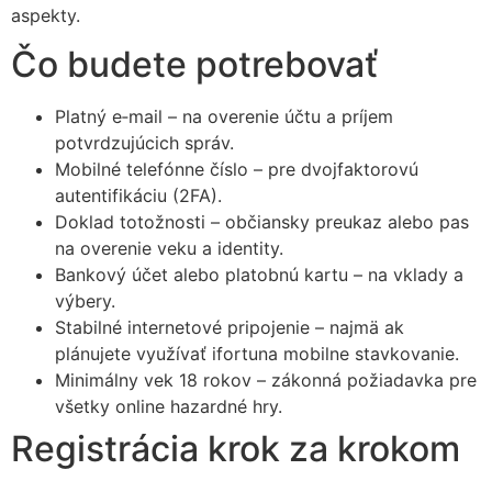
aspekty.
Čo budete potrebovať
Platný e‑mail – na overenie účtu a príjem
potvrdzujúcich správ.
Mobilné telefónne číslo – pre dvojfaktorovú
autentifikáciu (2FA).
Doklad totožnosti – občiansky preukaz alebo pas
na overenie veku a identity.
Bankový účet alebo platobnú kartu – na vklady a
výbery.
Stabilné internetové pripojenie – najmä ak
plánujete využívať ifortuna mobilne stavkovanie.
Minimálny vek 18 rokov – zákonná požiadavka pre
všetky online hazardné hry.
Registrácia krok za krokom