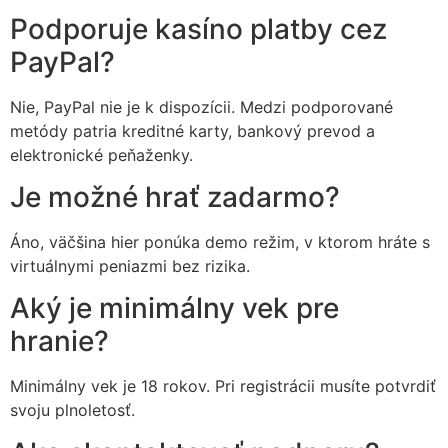
Podporuje kasíno platby cez
PayPal?
Nie, PayPal nie je k dispozícii. Medzi podporované
metódy patria kreditné karty, bankový prevod a
elektronické peňaženky.
Je možné hrať zadarmo?
Áno, väčšina hier ponúka demo režim, v ktorom hráte s
virtuálnymi peniazmi bez rizika.
Aký je minimálny vek pre
hranie?
Minimálny vek je 18 rokov. Pri registrácii musíte potvrdiť
svoju plnoletosť.