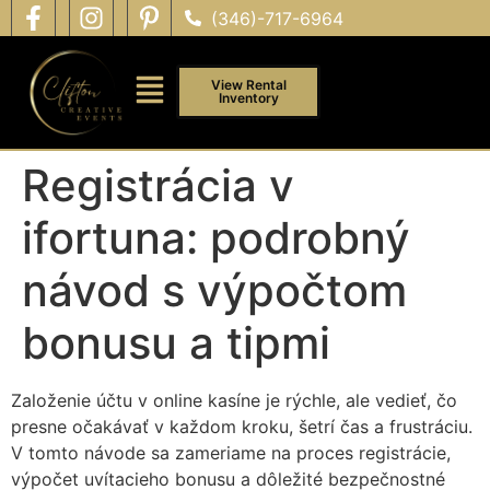
(346)-717-6964
View Rental
Inventory
Registrácia v
ifortuna: podrobný
návod s výpočtom
bonusu a tipmi
Založenie účtu v online kasíne je rýchle, ale vedieť, čo
presne očakávať v každom kroku, šetrí čas a frustráciu.
V tomto návode sa zameriame na proces registrácie,
výpočet uvítacieho bonusu a dôležité bezpečnostné