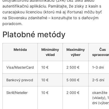
dvojfaktorovú autentifikáciu (2FA) cez SMS alebo
autentifikačnú aplikáciu. Pamätajte, že zisky z kasín s
curacajskou licenciou (ktorú má aj ifortuna) môžu byť
na Slovensku zdaniteľné – konzultujte to s daňovým
poradcom.
Platobné metódy
Metóda
Minimálny
Maximálny
Čas
vklad
výber
spracova
Visa/MasterCard
10 €
2 500 €
1–3 dni
Bankový prevod
10 €
5 000 €
2–5 dní
Skrill/Neteller
10 €
2 000 €
okamžite
(vklady), 
dni (výber