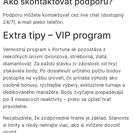
Ako skontaktovať podporu?
Podporu môžete kontaktovať cez live chat (dostupný
24/7), e‑mail alebo telefón.
Extra tipy – VIP program
Vernostný program v ifortuna sk pozostáva z
niekoľkých úrovní (bronzová, strieborná, zlatá,
diamantová). Za každú stávku (v závislosti od hry)
získavate body. Po dosiahnutí určitého počtu bodov
postúpite na vyššiu úroveň, čo prináša výhody ako
osobné bonusy, rýchlejšie výbery, exkluzívne turnaje a
dedikovaného manažéra. Body zvyčajne prepadávajú
po 3 mesiacoch neaktivity – preto sa oplatí hrať
pravidelne.
Nezabudnite, že zodpovedné hranie je základ. Stanovte
si limity a nikdy nehrajte viac, ako si môžete dovoliť
stratiť.