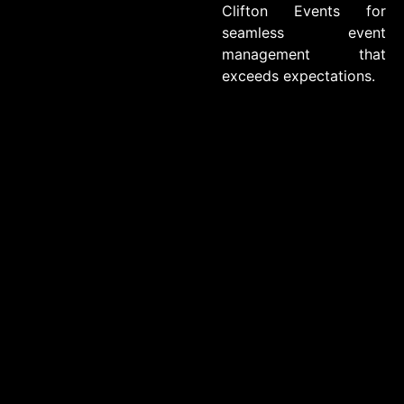
Clifton Events for
seamless event
management that
exceeds expectations.