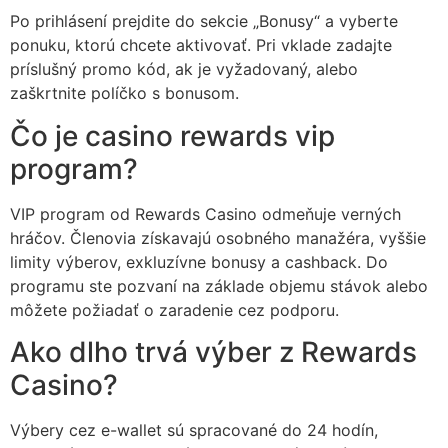
Po prihlásení prejdite do sekcie „Bonusy“ a vyberte
ponuku, ktorú chcete aktivovať. Pri vklade zadajte
príslušný promo kód, ak je vyžadovaný, alebo
zaškrtnite políčko s bonusom.
Čo je casino rewards vip
program?
VIP program od Rewards Casino odmeňuje verných
hráčov. Členovia získavajú osobného manažéra, vyššie
limity výberov, exkluzívne bonusy a cashback. Do
programu ste pozvaní na základe objemu stávok alebo
môžete požiadať o zaradenie cez podporu.
Ako dlho trvá výber z Rewards
Casino?
Výbery cez e-wallet sú spracované do 24 hodín,