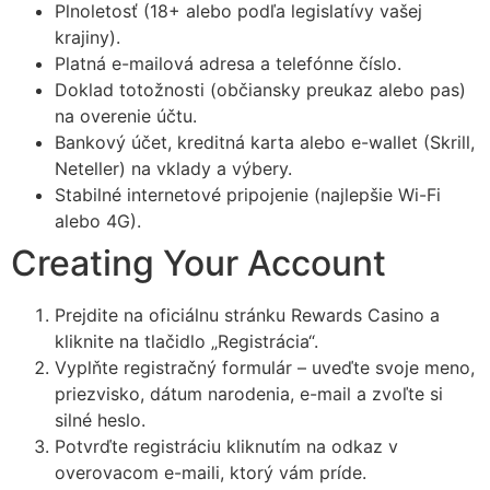
Plnoletosť (18+ alebo podľa legislatívy vašej
krajiny).
Platná e-mailová adresa a telefónne číslo.
Doklad totožnosti (občiansky preukaz alebo pas)
na overenie účtu.
Bankový účet, kreditná karta alebo e-wallet (Skrill,
Neteller) na vklady a výbery.
Stabilné internetové pripojenie (najlepšie Wi-Fi
alebo 4G).
Creating Your Account
Prejdite na oficiálnu stránku Rewards Casino a
kliknite na tlačidlo „Registrácia“.
Vyplňte registračný formulár – uveďte svoje meno,
priezvisko, dátum narodenia, e-mail a zvoľte si
silné heslo.
Potvrďte registráciu kliknutím na odkaz v
overovacom e-maili, ktorý vám príde.