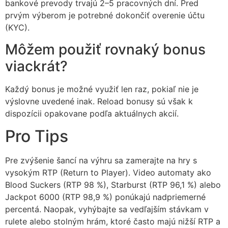
bankové prevody trvajú 2–5 pracovných dní. Pred
prvým výberom je potrebné dokončiť overenie účtu
(KYC).
Môžem použiť rovnaký bonus
viackrát?
Každý bonus je možné využiť len raz, pokiaľ nie je
výslovne uvedené inak. Reload bonusy sú však k
dispozícii opakovane podľa aktuálnych akcií.
Pro Tips
Pre zvýšenie šancí na výhru sa zamerajte na hry s
vysokým RTP (Return to Player). Video automaty ako
Blood Suckers (RTP 98 %), Starburst (RTP 96,1 %) alebo
Jackpot 6000 (RTP 98,9 %) ponúkajú nadpriemerné
percentá. Naopak, vyhýbajte sa vedľajším stávkam v
rulete alebo stolným hrám, ktoré často majú nižší RTP a