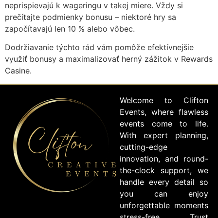
neprispievajú k wageringu v takej miere. Vždy si
prečítajte podmienky bonusu – niektoré hry sa
započítavajú len 10 % alebo vôbec.
Dodržiavanie týchto rád vám pomôže efektívnejšie
využiť bonusy a maximalizovať herný zážitok v Rewards
Casine.
Welcome to Clifton
Events, where flawless
events come to life.
With expert planning,
cutting-edge
innovation, and round-
the-clock support, we
handle every detail so
you can enjoy
unforgettable moments
stress-free. Trust