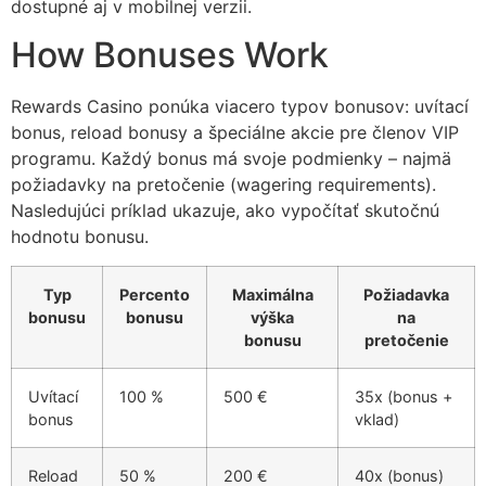
dostupné aj v mobilnej verzii.
How Bonuses Work
Rewards Casino ponúka viacero typov bonusov: uvítací
bonus, reload bonusy a špeciálne akcie pre členov VIP
programu. Každý bonus má svoje podmienky – najmä
požiadavky na pretočenie (wagering requirements).
Nasledujúci príklad ukazuje, ako vypočítať skutočnú
hodnotu bonusu.
Typ
Percento
Maximálna
Požiadavka
bonusu
bonusu
výška
na
bonusu
pretočenie
Uvítací
100 %
500 €
35x (bonus +
bonus
vklad)
Reload
50 %
200 €
40x (bonus)