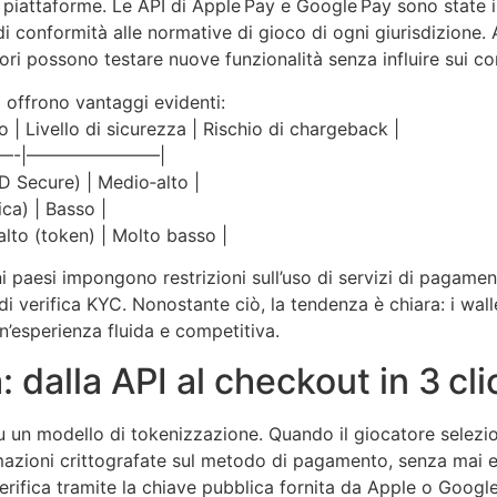
 piattaforme. Le API di Apple Pay e Google Pay sono state 
di conformità alle normative di gioco di ogni giurisdizione.
ri possono testare nuove funzionalità senza influire sui cont
li offrono vantaggi evidenti:
| Livello di sicurezza | Rischio di chargeback |
-|———————–|
D Secure) | Medio‑alto |
ica) | Basso |
alto (token) | Molto basso |
uni paesi impongono restrizioni sull’uso di servizi di pagamen
di verifica KYC. Nonostante ciò, la tendenza è chiara: i wal
un’esperienza fluida e competitiva.
: dalla API al checkout in 3 cl
 un modello di tokenizzazione. Quando il giocatore selezio
zioni crittografate sul metodo di pagamento, senza mai es
verifica tramite la chiave pubblica fornita da Apple o Google