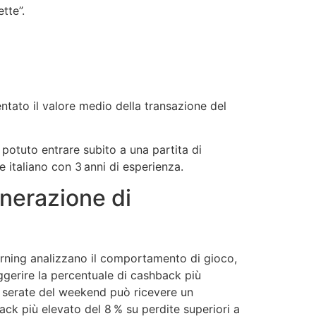
tte”.
ntato il valore medio della transazione del
potuto entrare subito a una partita di
e italiano con 3 anni di esperienza.
enerazione di
earning analizzano il comportamento di gioco,
ggerire la percentuale di cashback più
e serate del weekend può ricevere un
ck più elevato del 8 % su perdite superiori a