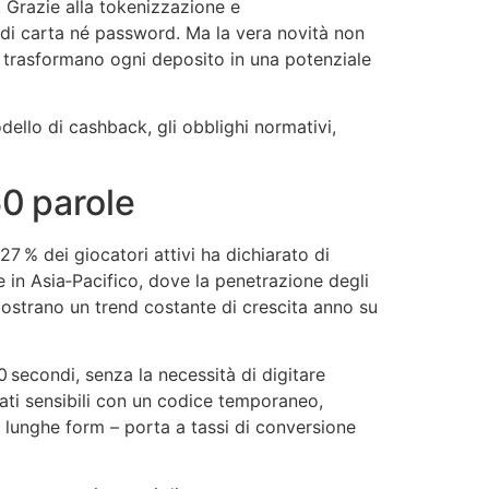
 Grazie alla tokenizzazione e
 di carta né password. Ma la vera novità non
e trasformano ogni deposito in una potenziale
odello di cashback, gli obblighi normativi,
60 parole
27 % dei giocatori attivi ha dichiarato di
e in Asia‑Pacifico, dove la penetrazione degli
mostrano un trend costante di crescita anno su
0 secondi, senza la necessità di digitare
dati sensibili con un codice temporaneo,
o a lunghe form – porta a tassi di conversione