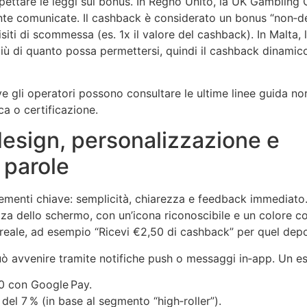
pettare le leggi sui bonus. In Regno Unito, la UK Gambling 
nte comunicate. Il cashback è considerato un bonus “non‑de
uisiti di scommessa (es. 1x il valore del cashback). In Malt
iù di quanto possa permettersi, quindi il cashback dinamic
ve gli operatori possono consultare le ultime linee guida nor
ca o certificazione.
design, personalizzazione e
 parole
ementi chiave: semplicità, chiarezza e feedback immediato. 
a dello schermo, con un’icona riconoscibile e un colore con
reale, ad esempio “Ricevi €2,50 di cashback” per quel depo
ò avvenire tramite notifiche push o messaggi in‑app. Un es
00 con Google Pay.
del 7 % (in base al segmento “high‑roller”).