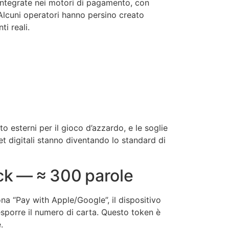
integrate nei motori di pagamento, con
 Alcuni operatori hanno persino creato
i reali.
to esterni per il gioco d’azzardo, e le soglie
let digitali stanno diventando lo standard di
ick — ≈ 300 parole
na “Pay with Apple/Google”, il dispositivo
porre il numero di carta. Questo token è
.