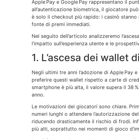
Apple Pay e Google Pay rappresentano il punto
all’autenticazione biometrica, il giocatore p
è solo il checkout più rapido: i casinò stann
fonte di premi immediati.
Nel seguito dell’articolo analizzeremo l’ascesa
l’impatto sull’esperienza utente e le prospetti
1. L’ascesa dei wallet d
Negli ultimi tre anni l’adozione di Apple Pay e
preferire questi wallet rispetto a carte di cre
smartphone è più alta, il valore supera il 38
anno.
Le motivazioni dei giocatori sono chiare. Prim
numeri lunghi o attendere l’autorizzazione del
riducendo drasticamente il rischio di frodi. Inf
più alti, soprattutto nei momenti di gioco d’i