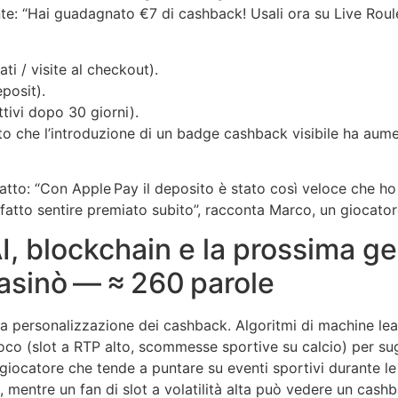
: “Hai guadagnato €7 di cashback! Usali ora su Live Roule
ti / visite al checkout).
posit).
ttivi dopo 30 giorni).
o che l’introduzione di un badge cashback visibile ha aume
tto: “Con Apple Pay il deposito è stato così veloce che ho 
 fatto sentire premiato subito”, racconta Marco, un giocator
AI, blockchain e la prossima g
asinò — ≈ 260 parole
do la personalizzazione dei cashback. Algoritmi di machine l
ioco (slot a RTP alto, scommesse sportive su calcio) per su
 giocatore che tende a puntare su eventi sportivi durante l
entre un fan di slot a volatilità alta può vedere un cashba