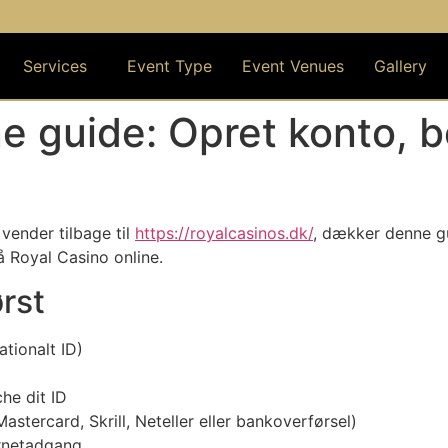
om
ton ,TX and Suburbs
Services
Event Type
Event Venues
Gallery
ne guide: Opret konto, 
vender tilbage til
https://royalcasinos.dk/
, dækker denne gu
å Royal Casino online.
rst
ationalt ID)
he dit ID
Mastercard, Skrill, Neteller eller bankoverførsel)
rnetadgang