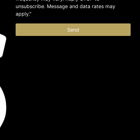
unsubscribe. Message and data rates may
apply."
Send