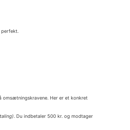
 perfekt.
tå omsætningskravene. Her er et konkret
aling)
. Du indbetaler 500 kr. og modtager