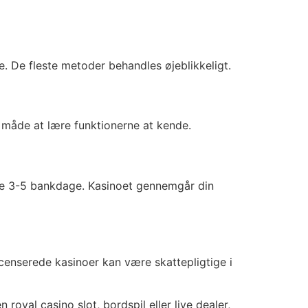
e. De fleste metoder behandles øjeblikkeligt.
d måde at lære funktionerne at kende.
age 3-5 bankdage. Kasinoet gennemgår din
censerede kasinoer kan være skattepligtige i
royal casino slot, bordspil eller live dealer,