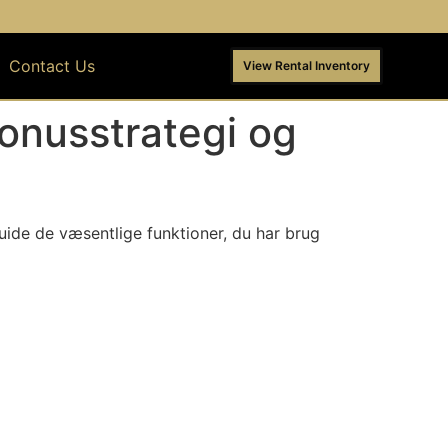
Contact Us
View Rental Inventory
bonusstrategi og
ide de væsentlige funktioner, du har brug