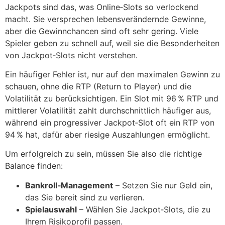
Jackpots sind das, was Online‑Slots so verlockend
macht. Sie versprechen lebensverändernde Gewinne,
aber die Gewinnchancen sind oft sehr gering. Viele
Spieler geben zu schnell auf, weil sie die Besonderheiten
von Jackpot‑Slots nicht verstehen.
Ein häufiger Fehler ist, nur auf den maximalen Gewinn zu
schauen, ohne die RTP (Return to Player) und die
Volatilität zu berücksichtigen. Ein Slot mit 96 % RTP und
mittlerer Volatilität zahlt durchschnittlich häufiger aus,
während ein progressiver Jackpot‑Slot oft ein RTP von
94 % hat, dafür aber riesige Auszahlungen ermöglicht.
Um erfolgreich zu sein, müssen Sie also die richtige
Balance finden:
Bankroll‑Management
– Setzen Sie nur Geld ein,
das Sie bereit sind zu verlieren.
Spielauswahl
– Wählen Sie Jackpot‑Slots, die zu
Ihrem Risikoprofil passen.