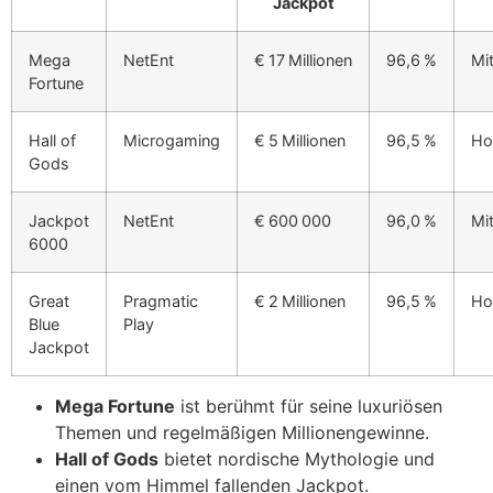
Jackpot
Mega
NetEnt
€ 17 Millionen
96,6 %
Mit
Fortune
Hall of
Microgaming
€ 5 Millionen
96,5 %
Ho
Gods
Jackpot
NetEnt
€ 600 000
96,0 %
Mit
6000
Great
Pragmatic
€ 2 Millionen
96,5 %
Ho
Blue
Play
Jackpot
Mega Fortune
ist berühmt für seine luxuriösen
Themen und regelmäßigen Millionengewinne.
Hall of Gods
bietet nordische Mythologie und
einen vom Himmel fallenden Jackpot.