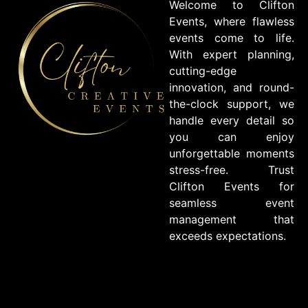
Welcome to Clifton
Events, where flawless
events come to life.
With expert planning,
cutting-edge
innovation, and round-
the-clock support, we
handle every detail so
you can enjoy
unforgettable moments
stress-free. Trust
Clifton Events for
seamless event
management that
exceeds expectations.