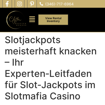
(346)-717-6964
View Rental
Inventory
Slotjackpots
meisterhaft knacken
– Ihr
Experten‑Leitfaden
für Slot‑Jackpots im
Slotmafia Casino